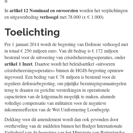
II
artikel 12 Nominaal en onvoorzien
In
worden het verplichtingen
verhoogd
en uitgavenbedrag
met 78.000 (x € 1.000).
Toelichting
Per 1 januari 2014 wordt de begroting van Defensie verhoogd met
in totaal € 250 miljoen euro. Van dit bedrag is € 172 miljoen
bestemd voor de uitvoering van crisisbeheersingsoperaties, onder
artikel 1 Inzet
. Daartoe wordt het beleidsartikel «uitvoeren
crisisbeheersingsoperaties» binnen de HGIS-begroting opnieuw
ingevoerd. Een bedrag van € 78 miljoen is bestemd voor de
reguliere defensiebegroting, om pijnlijke bezuinigingsmaatregelen
terug te draaien en gerichte versterkingen in operationele
capaciteiten van de krijgsmacht mogelijk te maken, alsmede
volledige compensatie van militairen voor de negatieve
inkomenseffecten van de Wet Uniformering Loonbegrip.
Dekking voor dit amendement wordt dan ook gevonden door
overheveling van de middelen binnen het Budget Internationale
Veiligheid van de begroting van het Ministerie van Buitenlandse