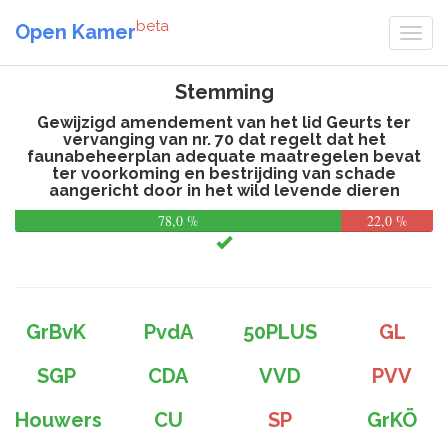
beta
Open Kamer
Stemming
Gewijzigd amendement van het lid Geurts ter
vervanging van nr. 70 dat regelt dat het
faunabeheerplan adequate maatregelen bevat
ter voorkoming en bestrijding van schade
aangericht door in het wild levende dieren
78,0 %
22,0 %
GrBvK
PvdA
50PLUS
GL
SGP
CDA
VVD
PVV
Houwers
CU
SP
GrKÖ