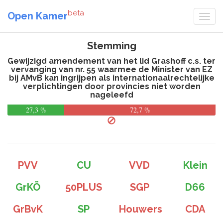
beta
Open Kamer
Stemming
Gewijzigd amendement van het lid Grashoff c.s. ter
vervanging van nr. 55 waarmee de Minister van EZ
bij AMvB kan ingrijpen als internationaalrechtelijke
verplichtingen door provincies niet worden
nageleefd
27,3 %
72,7 %
PVV
CU
VVD
Klein
GrKÖ
50PLUS
SGP
D66
GrBvK
SP
Houwers
CDA