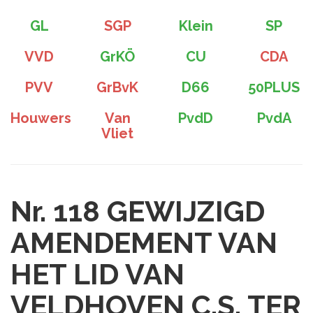
GL
SGP
Klein
SP
VVD
GrKÖ
CU
CDA
PVV
GrBvK
D66
50PLUS
Houwers
Van
PvdD
PvdA
Vliet
Nr. 118
GEWIJZIGD
AMENDEMENT VAN
HET LID VAN
VELDHOVEN C.S. TER