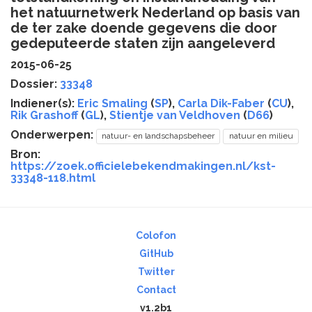
het natuurnetwerk Nederland op basis van
de ter zake doende gegevens die door
gedeputeerde staten zijn aangeleverd
2015-06-25
Dossier:
33348
Indiener(s):
Eric Smaling
(
SP
),
Carla Dik-Faber
(
CU
),
Rik Grashoff
(
GL
),
Stientje van Veldhoven
(
D66
)
Onderwerpen:
natuur- en landschapsbeheer
natuur en milieu
Bron:
https://zoek.officielebekendmakingen.nl/kst-
33348-118.html
Colofon
GitHub
Twitter
Contact
v1.2b1