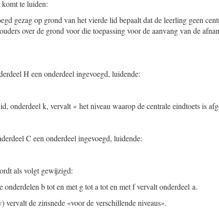
 komt te luiden:
egd gezag op grond van het vierde lid bepaalt dat de leerling geen centra
 ouders over de grond voor die toepassing voor de aanvang van de afna
onderdeel H een onderdeel ingevoegd, luidende:
lid, onderdeel k, vervalt « het niveau waarop de centrale eindtoets is af
 onderdeel C een onderdeel ingevoegd, luidende:
wordt als volgt gewijzigd:
 onderdelen b tot en met g tot a tot en met f vervalt onderdeel a.
) vervalt de zinsnede «voor de verschillende niveaus».