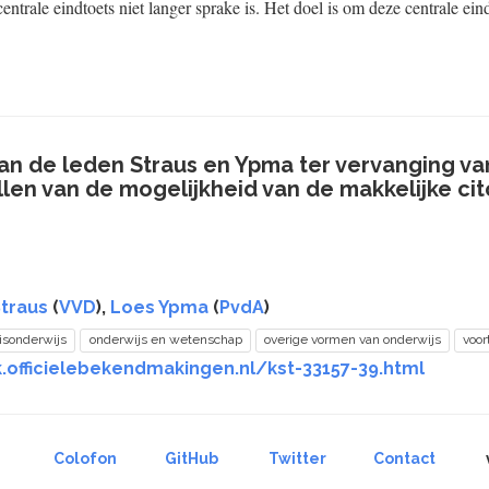
centrale eindtoets niet langer sprake is. Het doel is om deze centrale ein
 de leden Straus en Ypma ter vervanging van
llen van de mogelijkheid van de makkelijke cit
Straus
(
VVD
),
Loes Ypma
(
PvdA
)
isonderwijs
onderwijs en wetenschap
overige vormen van onderwijs
voor
.officielebekendmakingen.nl/kst-33157-39.html
Colofon
GitHub
Twitter
Contact