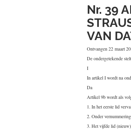
Nr. 39
A
STRAUS
VAN DA
Ontvangen
22 maart 2
De ondergetekende stel
I
In artikel I wordt na o
Da
Artikel 9b wordt als vol
1.
In het eerste lid verv
2.
Onder vernummering van
3.
Het vijfde lid (nieuw)