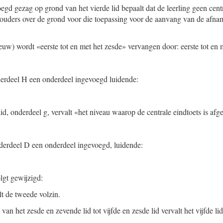
egd gezag op grond van het vierde lid bepaalt dat de leerling geen centra
 ouders over de grond voor die toepassing voor de aanvang van de afna
ieuw) wordt «eerste tot en met het zesde» vervangen door: eerste tot en m
nderdeel H een onderdeel ingevoegd luidende:
lid, onderdeel g, vervalt «het niveau waarop de centrale eindtoets is afg
onderdeel D een onderdeel ingevoegd, luidende:
lgt gewijzigd:
alt de tweede volzin.
 het zesde en zevende lid tot vijfde en zesde lid vervalt het vijfde lid