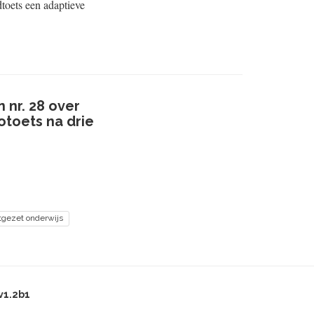
dtoets een adaptieve
 nr. 28 over
otoets na drie
tgezet onderwijs
v1.2b1