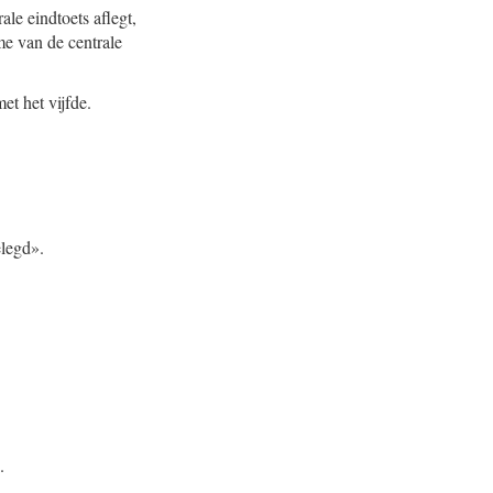
le eindtoets aflegt,
me van de centrale
et het vijfde.
elegd».
.