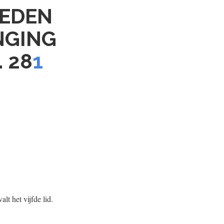
LEDEN
NGING
 28
1
lt het vijfde lid.