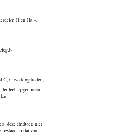
nderdelen H en Ha,».
gelegd».
el C, in werking treden;
e onderdeel, opgenomen
den.
ts, deze eindtoets niet
e bestaan, zodat van