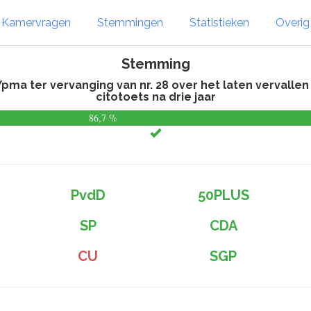
Kamervragen
Stemmingen
Statistieken
Overi
Stemming
a ter vervanging van nr. 28 over het laten vervallen
citotoets na drie jaar
86,7 %
PvdD
50PLUS
SP
CDA
CU
SGP