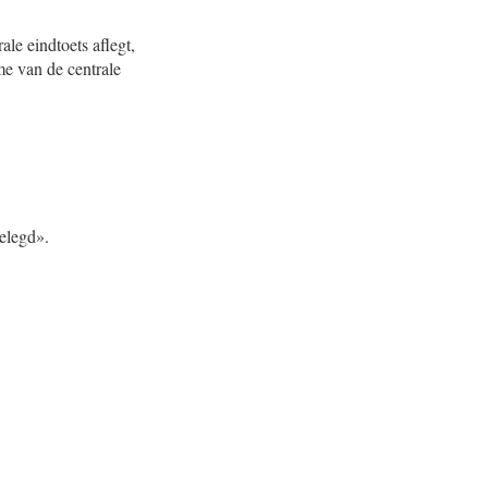
le eindtoets aflegt,
me van de centrale
gelegd».