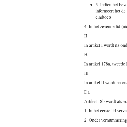
5.
Indien het bevo
informeert het de
eindtoets.
4. In het zevende lid (n
II
In artikel I wordt na o
Ha
In artikel 178a, tweede 
III
In artikel II wordt na 
Da
Artikel 18b wordt als vo
1.
In het eerste lid verv
2.
Onder vernummering van