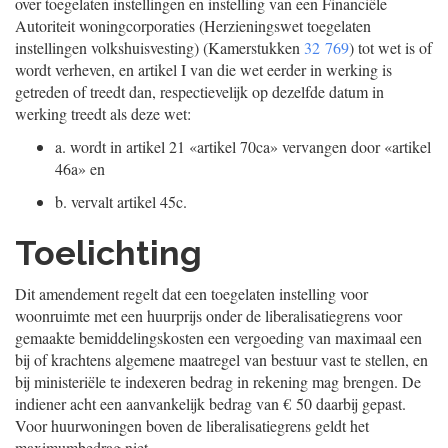
over toegelaten instellingen en instelling van een Financiële
Autoriteit woningcorporaties (Herzieningswet toegelaten
instellingen volkshuisvesting) (Kamerstukken
32 769
) tot wet is of
wordt verheven, en artikel I van die wet eerder in werking is
getreden of treedt dan, respectievelijk op dezelfde datum in
werking treedt als deze wet:
a.
wordt in artikel 21 «artikel 70ca» vervangen door «artikel
46a» en
b.
vervalt artikel 45c.
Toelichting
Dit amendement regelt dat een toegelaten instelling voor
woonruimte met een huurprijs onder de liberalisatiegrens voor
gemaakte bemiddelingskosten een vergoeding van maximaal een
bij of krachtens algemene maatregel van bestuur vast te stellen, en
bij ministeriële te indexeren bedrag in rekening mag brengen. De
indiener acht een aanvankelijk bedrag van € 50 daarbij gepast.
Voor huurwoningen boven de liberalisatiegrens geldt het
maximumbedrag niet.