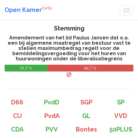
beta
Open Kamer
Stemming
Amendement van het lid Paulus Jansen dat o.a.
een bij algemene maatregel van bestuur vast te
stellen maximumbedrag regelt voor de
bemiddelingsvergoeding voor het huren van
huurwoningen onder de liberalisatiegrens
33,3 %
66,7 %
D66
PvdD
SGP
SP
CU
PvdA
GL
VVD
CDA
PVV
Bontes
50PLUS