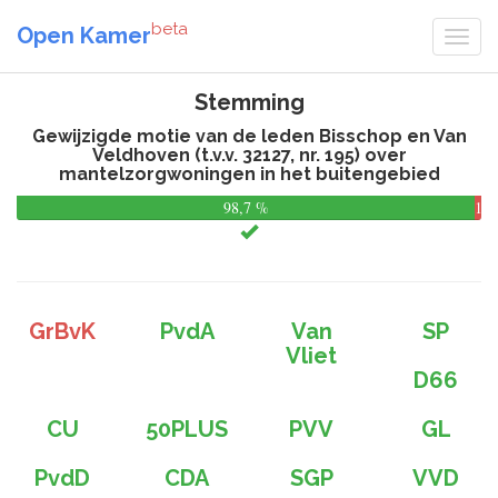
beta
Open Kamer
Stemming
Gewijzigde motie van de leden Bisschop en Van
Veldhoven (t.v.v. 32127, nr. 195) over
mantelzorgwoningen in het buitengebied
98,7 %
1,3
%
GrBvK
PvdA
Van
SP
Vliet
D66
CU
50PLUS
PVV
GL
PvdD
CDA
SGP
VVD