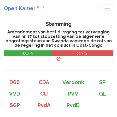
beta
Open Kamer
Stemming
Amendement van het lid Irrgang ter vervanging
van nr. 17 tot stopzetting van de algemene
begrotingssteun aan Rwanda vanwege de rol van
de regering in het conflict in Oost-Congo
43,3 %
56,7 %
D66
CDA
Verdonk
SP
VVD
CU
PVV
GL
SGP
PvdA
PvdD