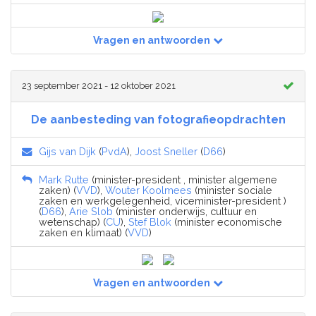
Vragen en antwoorden
23 september 2021 - 12 oktober 2021
De aanbesteding van fotografieopdrachten
Gijs van Dijk
(
PvdA
),
Joost Sneller
(
D66
)
Mark Rutte
(minister-president , minister algemene
zaken) (
VVD
),
Wouter Koolmees
(minister sociale
zaken en werkgelegenheid, viceminister-president )
(
D66
),
Arie Slob
(minister onderwijs, cultuur en
wetenschap) (
CU
),
Stef Blok
(minister economische
zaken en klimaat) (
VVD
)
Vragen en antwoorden