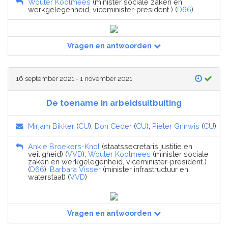
Wouter Koolmees
(minister sociale zaken en
werkgelegenheid, viceminister-president ) (
D66
)
Vragen en antwoorden
16 september 2021 - 1 november 2021
De toename in arbeidsuitbuiting
Mirjam Bikker
(
CU
),
Don Ceder
(
CU
),
Pieter Grinwis
(
CU
)
Ankie Broekers-Knol
(staatssecretaris justitie en
veiligheid) (
VVD
),
Wouter Koolmees
(minister sociale
zaken en werkgelegenheid, viceminister-president )
(
D66
),
Barbara Visser
(minister infrastructuur en
waterstaat) (
VVD
)
Vragen en antwoorden