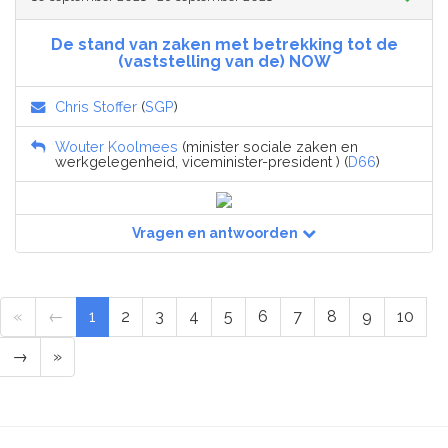
De stand van zaken met betrekking tot de
(vaststelling van de) NOW
Chris Stoffer
(
SGP
)
Wouter Koolmees
(minister sociale zaken en
werkgelegenheid, viceminister-president ) (
D66
)
Vragen en antwoorden
«
←
1
2
3
4
5
6
7
8
9
10
→
»