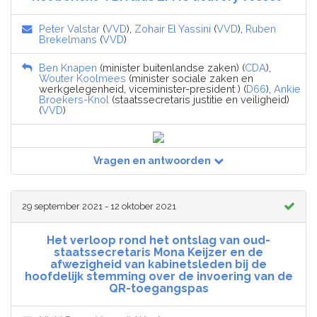
Peter Valstar
(
VVD
),
Zohair El Yassini
(
VVD
),
Ruben
Brekelmans
(
VVD
)
Ben Knapen
(minister buitenlandse zaken) (
CDA
),
Wouter Koolmees
(minister sociale zaken en
werkgelegenheid, viceminister-president ) (
D66
),
Ankie
Broekers-Knol
(staatssecretaris justitie en veiligheid)
(
VVD
)
Vragen en antwoorden
29 september 2021 - 12 oktober 2021
Het verloop rond het ontslag van oud-
staatssecretaris Mona Keijzer en de
afwezigheid van kabinetsleden bij de
hoofdelijk stemming over de invoering van de
QR-toegangspas