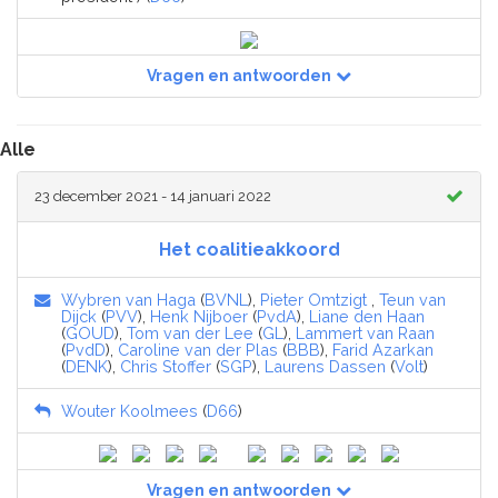
Vragen en antwoorden
Alle
23 december 2021 - 14 januari 2022
Het coalitieakkoord
Wybren van Haga
(
BVNL
),
Pieter Omtzigt
,
Teun van
Dijck
(
PVV
),
Henk Nijboer
(
PvdA
),
Liane den Haan
(
GOUD
),
Tom van der Lee
(
GL
),
Lammert van Raan
(
PvdD
),
Caroline van der Plas
(
BBB
),
Farid Azarkan
(
DENK
),
Chris Stoffer
(
SGP
),
Laurens Dassen
(
Volt
)
Wouter Koolmees
(
D66
)
Vragen en antwoorden