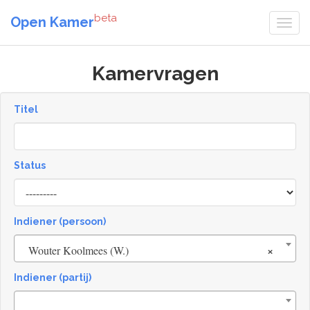
beta
Open Kamer
Kamervragen
Titel
Status
[invalid
name]
Indiener (persoon)
×
Wouter Koolmees (W.)
Indiener (partij)