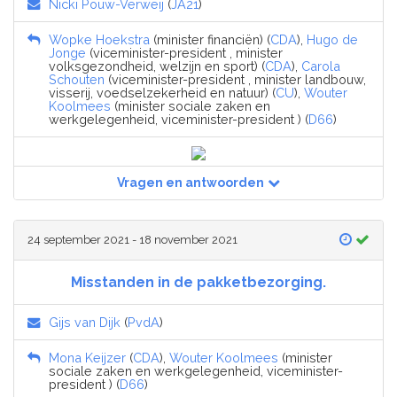
Nicki Pouw-Verweij
(
JA21
)
Wopke Hoekstra
(minister financiën) (
CDA
),
Hugo de
Jonge
(viceminister-president , minister
volksgezondheid, welzijn en sport) (
CDA
),
Carola
Schouten
(viceminister-president , minister landbouw,
visserij, voedselzekerheid en natuur) (
CU
),
Wouter
Koolmees
(minister sociale zaken en
werkgelegenheid, viceminister-president ) (
D66
)
Vragen en antwoorden
24 september 2021 - 18 november 2021
Misstanden in de pakketbezorging.
Gijs van Dijk
(
PvdA
)
Mona Keijzer
(
CDA
),
Wouter Koolmees
(minister
sociale zaken en werkgelegenheid, viceminister-
president ) (
D66
)