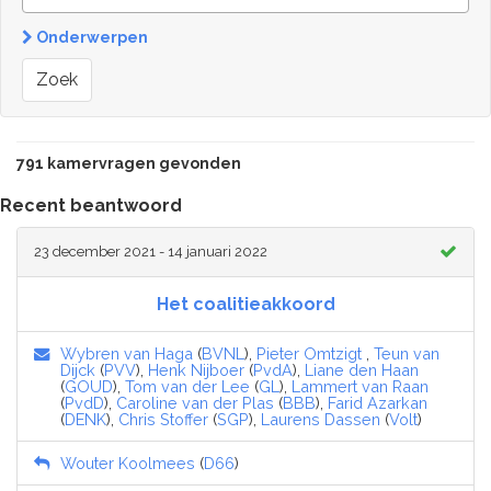
Onderwerpen
Zoek
791 kamervragen gevonden
Recent beantwoord
23 december 2021 - 14 januari 2022
Het coalitieakkoord
Wybren van Haga
(
BVNL
),
Pieter Omtzigt
,
Teun van
Dijck
(
PVV
),
Henk Nijboer
(
PvdA
),
Liane den Haan
(
GOUD
),
Tom van der Lee
(
GL
),
Lammert van Raan
(
PvdD
),
Caroline van der Plas
(
BBB
),
Farid Azarkan
(
DENK
),
Chris Stoffer
(
SGP
),
Laurens Dassen
(
Volt
)
Wouter Koolmees
(
D66
)