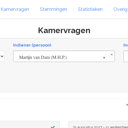
Kamervragen
Stemmingen
Statistieken
Overi
Kamervragen
Indiener (persoon)
In
×
Martijn van Dam (M.H.P.)
31 augustus 2017 - 11 septembe