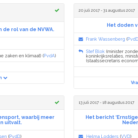
20 juli 2017 - 31 augustus 2017
Het doden 
en de rol van de NVWA.
Frank Wassenberg
(
Pvd
Stef Blok
(minister zonde
e zaken en klimaat) (
PvdA
)
koninkrijksrelaties, ministe
(staatssecretaris econom
n
Vr
13 juli 2017 - 18 augustus 2017
ensport, waarbij meer
Het bericht ‘Ernstig
 uitvalt.
Neder
sen
(
PvdD
)
Helma Lodders
(
VVD
)