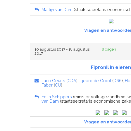
Martijn van Dam
(staatssecretaris economisch
Vragen en antwoorde
10 augustus 2017 - 18 augustus
8 dagen
2017
Fipronil in eieren
Jaco Geurts
(
CDA
),
Tjeerd de Groot
(
D66
),
He
Faber
(
CU
)
Edith Schippers
(minister volksgezondheid, wel
van Dam
(staatssecretaris economische zaken
Vragen en antwoorde