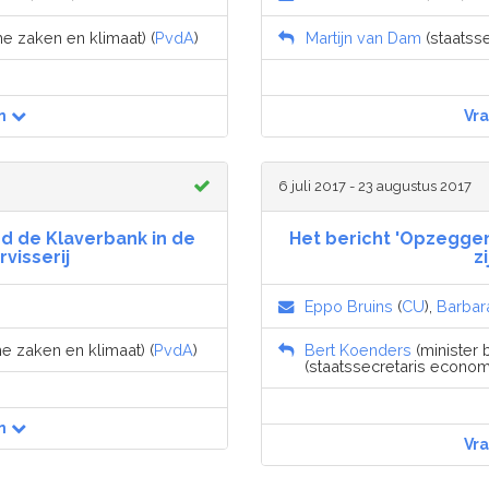
e zaken en klimaat) (
PvdA
)
Martijn van Dam
(staatss
n
Vr
6 juli 2017 - 23 augustus 2017
d de Klaverbank in de
Het bericht 'Opzeggen
isserij
z
Eppo Bruins
(
CU
),
Barbar
e zaken en klimaat) (
PvdA
)
Bert Koenders
(minister 
(staatssecretaris econom
n
Vr