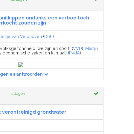
pronilkippen ondanks een verbod toch
erkocht zouden zijn
ientje van Veldhoven
(
D66
)
 volksgezondheid, welzijn en sport) (
VVD
),
Martijn
is economische zaken en klimaat) (
PvdA
)
agen en antwoorden
1 dagen
 verontreinigd grondwater