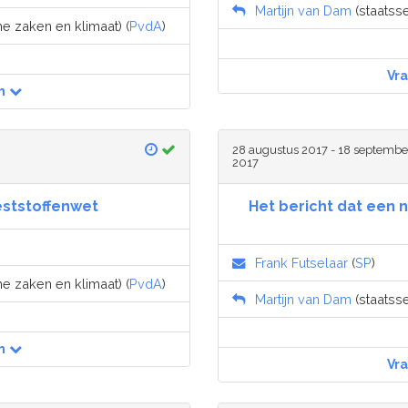
Martijn van Dam
(staatss
e zaken en klimaat) (
PvdA
)
Vr
n
28 augustus 2017 - 18 septembe
2017
eststoffenwet
Het bericht dat een 
Frank Futselaar
(
SP
)
e zaken en klimaat) (
PvdA
)
Martijn van Dam
(staatss
n
Vr