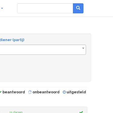
g
diener (partij)
beantwoord
onbeantwoord
uitgesteld
r
11 dagen