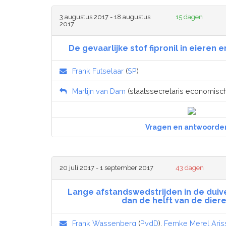
3 augustus 2017 - 18 augustus
15 dagen
2017
De gevaarlijke stof fipronil in eieren 
Frank Futselaar
(
SP
)
Martijn van Dam
(staatssecretaris economisch
Vragen en antwoorde
20 juli 2017 - 1 september 2017
43 dagen
Lange afstandswedstrijden in de duiv
dan de helft van de dieren
Frank Wassenberg
(
PvdD
),
Femke Merel Aris