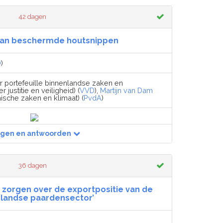
42 dagen
van beschermde houtsnippen
D
)
r portefeuille binnenlandse zaken en
r justitie en veiligheid) (
VVD
),
Martijn van Dam
ische zaken en klimaat) (
PvdA
)
agen en antwoorden
36 dagen
e zorgen over de exportpositie van de
landse paardensector’