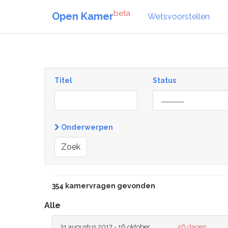
beta
Open Kamer
Wetsvoorstellen
Titel
Status
[invalid
name]
Onderwerpen
Zoek
354 kamervragen gevonden
Alle
31 augustus 2017 - 16 oktober
46 dagen