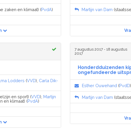
e zaken en klimaat) (
PvdA
)
Martijn van Dam
(staatsse
n
Vr
7 augustus 2017 - 18 augustus
2017
Honderdduizenden ki
ongefundeerde uitspra
lma Lodders
(
VVD
),
Carla Dik-
Esther Ouwehand
(
PvdD
)
zijn en sport) (
VVD
),
Martijn
Martijn van Dam
(staatss
 en klimaat) (
PvdA
)
Vr
n