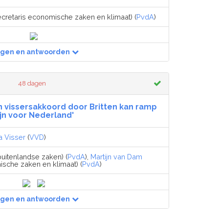
ecretaris economische zaken en klimaat) (
PvdA
)
agen en antwoorden
48 dagen
 vissersakkoord door Britten kan ramp
ijn voor Nederland'
a Visser
(
VVD
)
buitenlandse zaken) (
PvdA
),
Martijn van Dam
ische zaken en klimaat) (
PvdA
)
agen en antwoorden