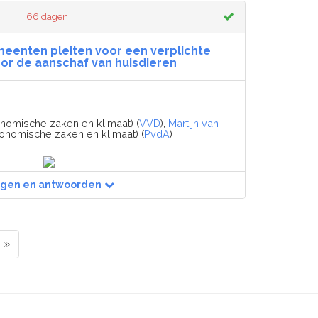
66 dagen
meenten pleiten voor een verplichte
or de aanschaf van huisdieren
nomische zaken en klimaat) (
VVD
),
Martijn van
conomische zaken en klimaat) (
PvdA
)
agen en antwoorden
»