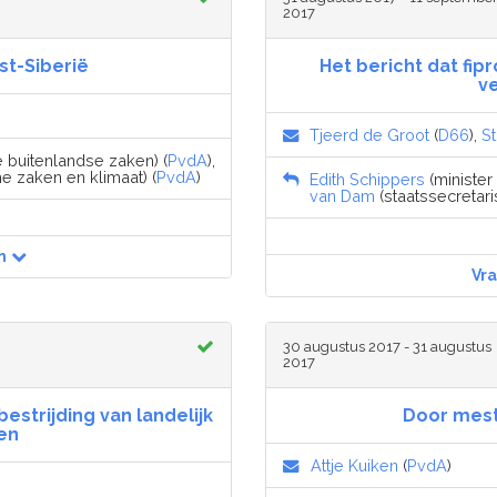
2017
st-Siberië
Het bericht dat fi
v
Tjeerd de Groot
(
D66
),
St
e buitenlandse zaken) (
PvdA
),
e zaken en klimaat) (
PvdA
)
Edith Schippers
(minister
van Dam
(staatssecretar
n
Vr
30 augustus 2017 - 31 augustus
2017
estrijding van landelijk
Door mest
en
Attje Kuiken
(
PvdA
)