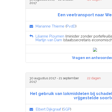
2017
Een veetransport naar We
Marianne Thieme
(
PvdD
)
Lilianne Ploumen
(minister zonder portefeuill
Martijn van Dam
(staatssecretaris economisch
Vragen en antwoorde
30 augustus 2017 - 21 september
22 dagen
2017
Het gebruik van lokmiddelen bij schadeb
vrijgestelde soort
Elbert Dijkgraaf
(
SGP
)