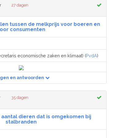
r
27 dagen
len tussen de melkprijs voor boeren en
oor consumenten
ecretaris economische zaken en klimaat) (
PvdA
)
agen en antwoorden
r
35 dagen
 aantal dieren dat is omgekomen bij
stalbranden