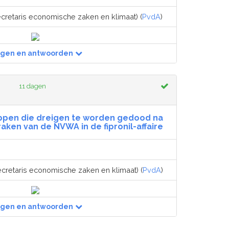
cretaris economische zaken en klimaat) (
PvdA
)
agen en antwoorden
11 dagen
ppen die dreigen te worden gedood na
ken van de NVWA in de fipronil-affaire
ecretaris economische zaken en klimaat) (
PvdA
)
agen en antwoorden