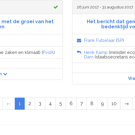
26 juni 2017 - 31 augustus 2017
 met de groei van het
Het bericht dat ge
en
bedenktijd vo
Frank Futselaar
(
SP
)
e zaken en klimaat) (
PvdA
)
Henk Kamp
(minister eco
Dam
(staatssecretaris e
n
Vr
←
1
2
3
4
5
6
7
8
9
10
→