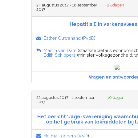
24 augustus 2017 - 18 september
25 dagen
2017
Hepatitis E in varkensvlee
Esther Ouwehand
(
PvdD
)
Martijn van Dam
(staatssecretaris economisch
Edith Schippers
(minister volksgezondheid, wel
Vragen en antwoorde
22 augustus 2017 - 1 september
10 dagen
2017
Het bericht ‘Jagersvereniging waarsch
op het gebruik van lokmiddelen bij lan
Helma Lodders
(
VVD
)