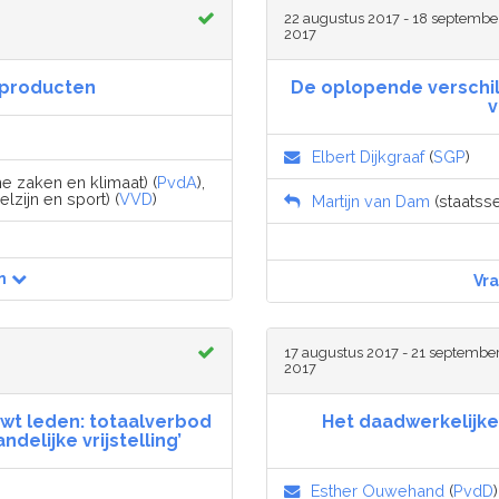
22 augustus 2017 - 18 septembe
2017
sproducten
De oplopende verschil
v
Elbert Dijkgraaf
(
SGP
)
e zaken en klimaat) (
PvdA
),
zijn en sport) (
VVD
)
Martijn van Dam
(staatss
n
Vr
17 augustus 2017 - 21 septembe
2017
uwt leden: totaalverbod
Het daadwerkelijke
delijke vrijstelling’
Esther Ouwehand
(
PvdD
)