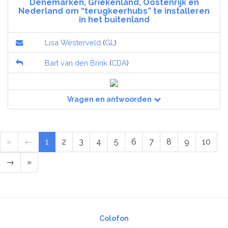
Denemarken, Griekenland, Oostenrijk en
Nederland om “terugkeerhubs” te installeren
in het buitenland
Lisa Westerveld
(
GL
)
Bart van den Brink
(
CDA
)
Vragen en antwoorden
«
←
1
2
3
4
5
6
7
8
9
10
→
»
Colofon