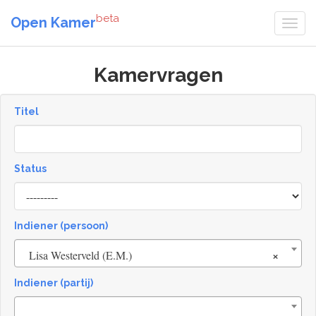
beta
Open Kamer
Kamervragen
Titel
Status
[invalid
name]
Indiener (persoon)
×
Lisa Westerveld (E.M.)
Indiener (partij)