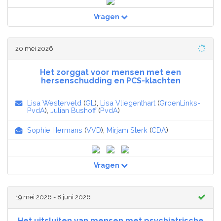
Vragen
20 mei 2026
Het zorggat voor mensen met een
hersenschudding en PCS-klachten
Lisa Westerveld
(
GL
),
Lisa Vliegenthart
(
GroenLinks-
PvdA
),
Julian Bushoff
(
PvdA
)
Sophie Hermans
(
VVD
),
Mirjam Sterk
(
CDA
)
Vragen
19 mei 2026 - 8 juni 2026
Het uitsluiten van mensen met psychiatrische