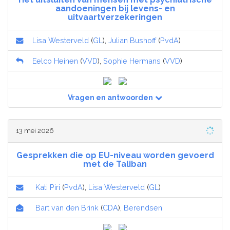
aandoeningen bij levens- en
uitvaartverzekeringen
Lisa Westerveld
(
GL
),
Julian Bushoff
(
PvdA
)
Eelco Heinen
(
VVD
),
Sophie Hermans
(
VVD
)
Vragen en antwoorden
13 mei 2026
Gesprekken die op EU-niveau worden gevoerd
met de Taliban
Kati Piri
(
PvdA
),
Lisa Westerveld
(
GL
)
Bart van den Brink
(
CDA
),
Berendsen