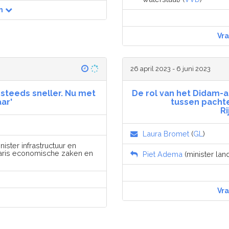
n
Vr
26 april 2023 - 6 juni 2023
t steeds sneller. Nu met
De rol van het Didam-
aar'
tussen pacht
R
Laura Bromet
(
GL
)
nister infrastructuur en
aris economische zaken en
Piet Adema
(minister lan
Vr