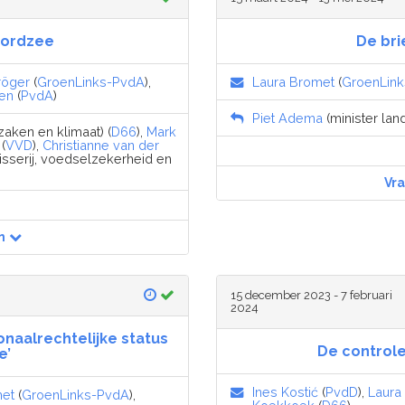
oordzee
De bri
röger
(
GroenLinks-PvdA
),
Laura Bromet
(
GroenLin
sen
(
PvdA
)
Piet Adema
(minister lan
aken en klimaat) (
D66
),
Mark
(
VVD
),
Christianne van der
isserij, voedselzekerheid en
Vr
n
15 december 2023 - 7 februari
2024
onaalrechtelijke status
De control
e’
Ines Kostić
(
PvdD
),
Laura
met
(
GroenLinks-PvdA
),