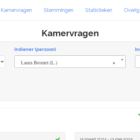
Kamervragen
Stemmingen
Statistieken
Overi
Kamervragen
Indiener (persoon)
In
×
Laura Bromet (L.)
15 maart 2024 - 13 mei 2024