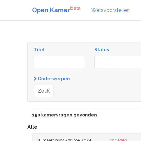
beta
Open Kamer
Wetsvoorstellen
Titel
Status
[invalid
name]
Onderwerpen
Zoek
190 kamervragen gevonden
Alle
18 maart 2024 - 29 mei 2024
72 dagen