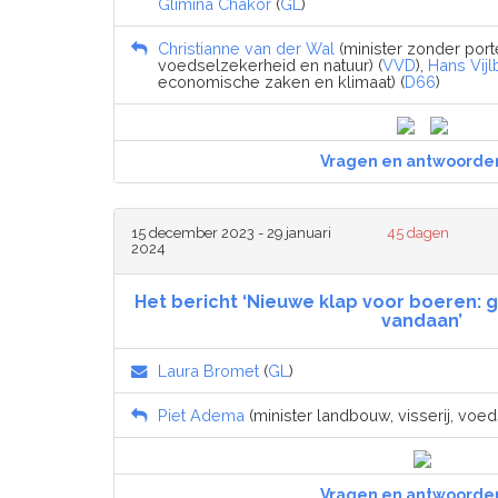
Glimina Chakor
(
GL
)
Christianne van der Wal
(minister zonder porte
voedselzekerheid en natuur) (
VVD
),
Hans Vijlb
economische zaken en klimaat) (
D66
)
Vragen en antwoorde
15 december 2023 - 29 januari
45 dagen
2024
Het bericht ‘Nieuwe klap voor boeren:
vandaan’
Laura Bromet
(
GL
)
Piet Adema
(minister landbouw, visserij, voed
Vragen en antwoorde