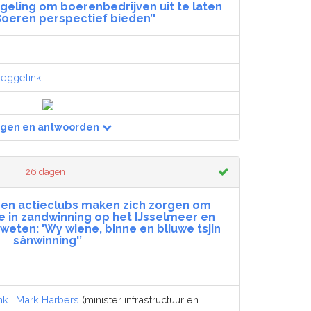
geling om boerenbedrijven uit te laten
Boeren perspectief bieden’'
)
Zeggelink
agen en antwoorden
26 dagen
- en actieclubs maken zich zorgen om
 in zandwinning op het IJsselmeer en
 weten: 'Wy wiene, binne en bliuwe tsjin
sânwinning'’
nk
,
Mark Harbers
(minister infrastructuur en