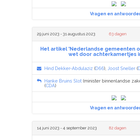
Vragen en antwoorde
29 juni 2023 - 31 augustus 2023
63 dagen
Het artikel 'Nederlandse gemeenten 
wet door achterkamertjes in
Hind Dekker-Abdulaziz
(
D66
),
Joost Sneller
(
Hanke Bruins Slot
(minister binnenlandse zake
(
CDA
)
Vragen en antwoorde
14 juni 2023 - 4 september 2023
82 dagen