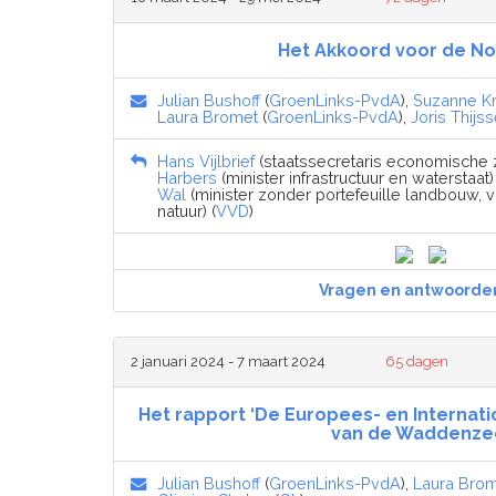
Het Akkoord voor de N
Julian Bushoff
(
GroenLinks-PvdA
),
Suzanne K
Laura Bromet
(
GroenLinks-PvdA
),
Joris Thijs
Hans Vijlbrief
(staatssecretaris economische z
Harbers
(minister infrastructuur en waterstaat) 
Wal
(minister zonder portefeuille landbouw, v
natuur) (
VVD
)
Vragen en antwoorde
2 januari 2024 - 7 maart 2024
65 dagen
Het rapport ‘De Europees- en Internati
van de Waddenze
Julian Bushoff
(
GroenLinks-PvdA
),
Laura Bro