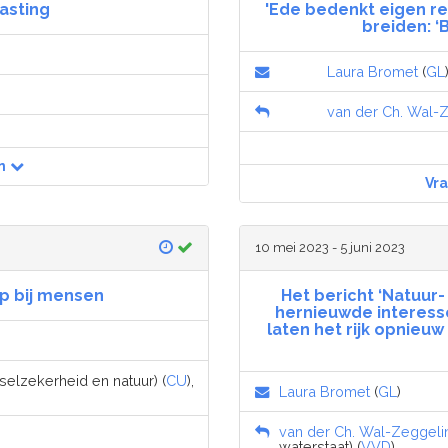
asting
'Ede bedenkt eigen re
breiden: ‘
Laura Bromet
(
GL
van der Ch. Wal-
n
Vr
10 mei 2023 - 5 juni 2023
ep bij mensen
Het bericht ‘Natuur
hernieuwde interesse
laten het rijk opnieuw
selzekerheid en natuur) (
CU
),
Laura Bromet
(
GL
)
van der Ch. Wal-Zeggeli
waterstaat) (
VVD
)