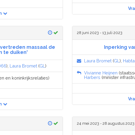
Vr
n
28 juni 2023 - 13 juli 2023
overtreden massaal de
Inperking v
 te duiken'
Laura Bromet
(
GL
),
Habt
D66
),
Laura Bromet
(
GL
)
Vivianne Heijnen
(staatsse
Harbers
(minister infrastr
n en koninkrijksrelaties)
Vr
n
24 mei 2023 - 28 augustus 2023