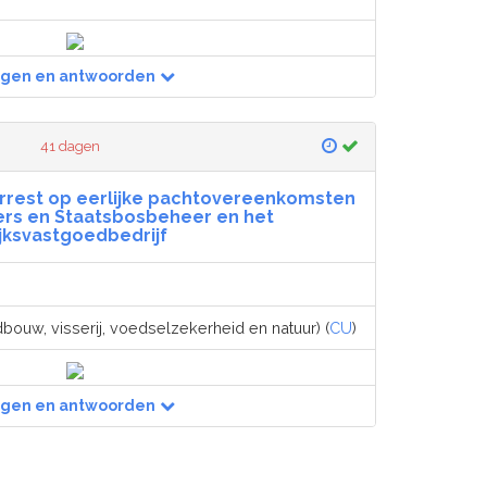
agen en antwoorden
41 dagen
arrest op eerlijke pachtovereenkomsten
ers en Staatsbosbeheer en het
ijksvastgoedbedrijf
dbouw, visserij, voedselzekerheid en natuur) (
CU
)
agen en antwoorden