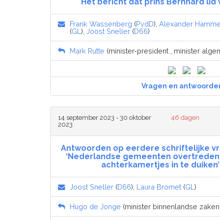
Het bericht dat prins Bernhard li
Frank Wassenberg
(
PvdD
),
Alexander Hamme
(
GL
),
Joost Sneller
(
D66
)
Mark Rutte
(minister-president , minister alg
Vragen en antwoorde
14 september 2023 - 30 oktober
46 dagen
2023
Antwoorden op eerdere schriftelijke vr
‘Nederlandse gemeenten overtreden
achterkamertjes in te duiken’
Joost Sneller
(
D66
),
Laura Bromet
(
GL
)
Hugo de Jonge
(minister binnenlandse zaken e