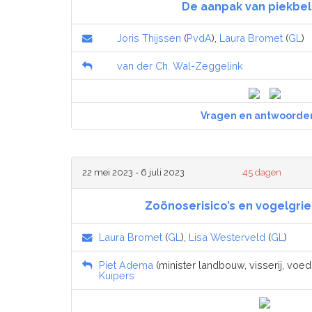
De aanpak van piekbel
Joris Thijssen
(
PvdA
),
Laura Bromet
(
GL
)
van der Ch. Wal-Zeggelink
Vragen en antwoorde
22 mei 2023 - 6 juli 2023
45 dagen
Zoönoserisico’s en vogelgri
Laura Bromet
(
GL
),
Lisa Westerveld
(
GL
)
Piet Adema
(minister landbouw, visserij, voed
Kuipers