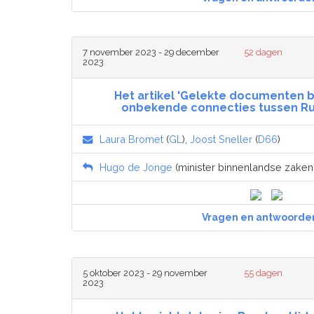
7 november 2023 - 29 december
52 dagen
2023
Het artikel 'Gelekte documenten b
onbekende connecties tussen Ru
Laura Bromet
(
GL
),
Joost Sneller
(
D66
)
Hugo de Jonge
(minister binnenlandse zaken e
Vragen en antwoorde
5 oktober 2023 - 29 november
55 dagen
2023