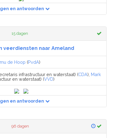
agen en antwoorden
15 dagen
an veerdiensten naar Ameland
amu de Hoop
(
PvdA
)
cretaris infrastructuur en waterstaat) (
CDA
),
Mark
uctuur en waterstaat) (
VVD
)
agen en antwoorden
96 dagen