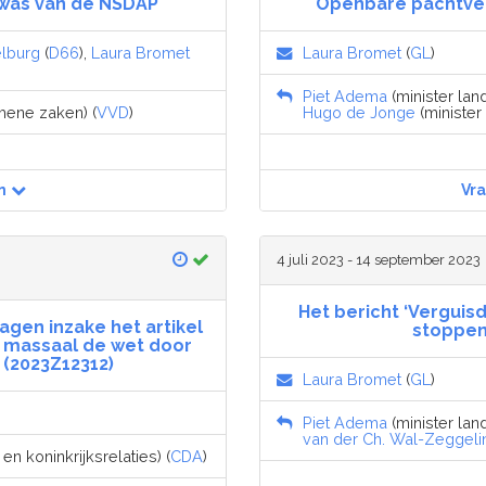
d was van de NSDAP
Openbare pachtveil
lburg
(
D66
),
Laura Bromet
Laura Bromet
(
GL
)
Piet Adema
(minister lan
emene zaken) (
VVD
)
Hugo de Jonge
(minister
n
Vr
4 juli 2023 - 14 september 2023
Het bericht ‘Verguisd
agen inzake het artikel
stoppend
 massaal de wet door
 (2023Z12312)
Laura Bromet
(
GL
)
Piet Adema
(minister lan
van der Ch. Wal-Zeggeli
n koninkrijksrelaties) (
CDA
)