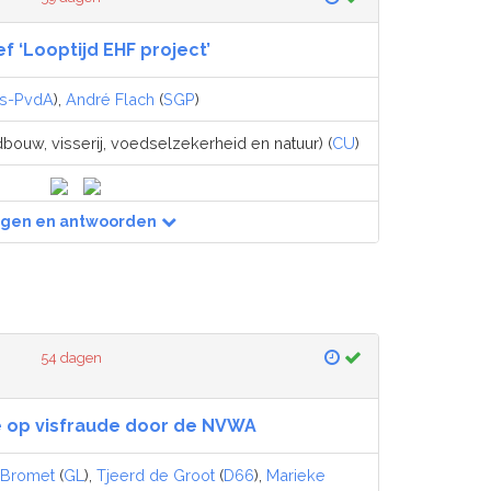
ef ‘Looptijd EHF project’
ks-PvdA
),
André Flach
(
SGP
)
dbouw, visserij, voedselzekerheid en natuur) (
CU
)
agen en antwoorden
54 dagen
e op visfraude door de NVWA
 Bromet
(
GL
),
Tjeerd de Groot
(
D66
),
Marieke