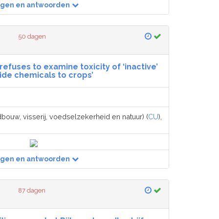
agen en antwoorden
50 dagen
refuses to examine toxicity of ‘inactive’
ide chemicals to crops’
dbouw, visserij, voedselzekerheid en natuur) (
CU
),
agen en antwoorden
87 dagen