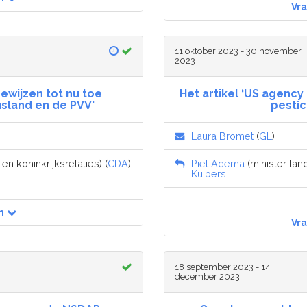
Vr
11 oktober 2023 - 30 november
2023
ewijzen tot nu toe
Het artikel ‘US agency 
sland en de PVV'
pestic
Laura Bromet
(
GL
)
n koninkrijksrelaties) (
CDA
)
Piet Adema
(minister lan
Kuipers
n
Vr
18 september 2023 - 14
december 2023