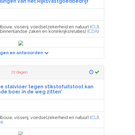
ingen van het Rijksvastgoedbedrijf
dbouw, visserij, voedselzekerheid en natuur) (
CU
),
 binnenlandse zaken en koninkrijksrelaties) (
CDA
)
agen en antwoorden
72 dagen
e stalvloer tegen stikstofuitstoot kan
e boer in de weg zitten’
dbouw, visserij, voedselzekerheid en natuur) (
CU
),
nk