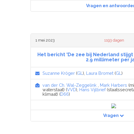
Vragen en antwoorde
1 mei 2023
1193 dagen
Het bericht 'De zee bij Nederland stijg
2.9 millimeter per j
Suzanne Kröger
(
GL
),
Laura Bromet
(
GL
)
van der Ch. Wal-Zeggelink
,
Mark Harbers
(mi
waterstaat) (
VVD
),
Hans Vijlbrief
(staatssecret
klimaat) (
D66
)
Vragen