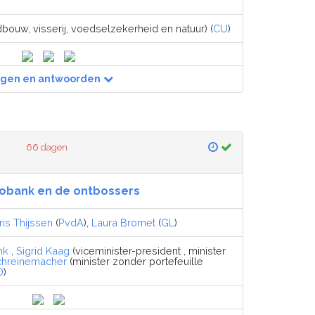
dbouw, visserij, voedselzekerheid en natuur) (
CU
)
agen en antwoorden
66 dagen
obank en de ontbossers
ris Thijssen
(
PvdA
),
Laura Bromet
(
GL
)
nk
,
Sigrid Kaag
(viceminister-president , minister
chreinemacher
(minister zonder portefeuille
D
)