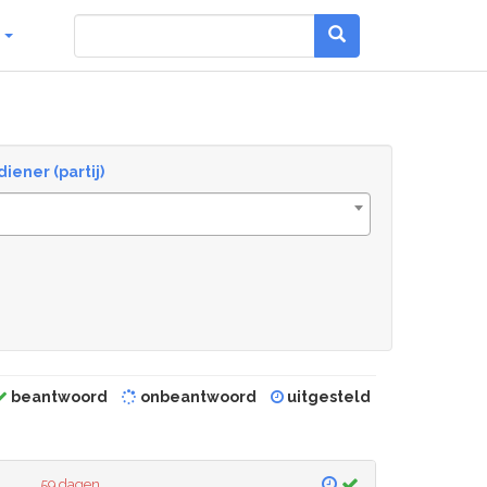
g
diener (partij)
beantwoord
onbeantwoord
uitgesteld
59 dagen