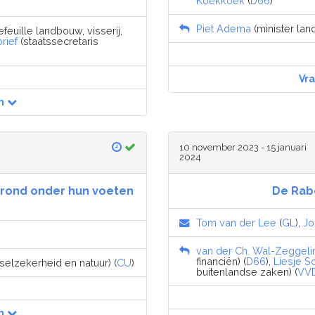
Koekkoek
(
D66
)
Piet Adema
(minister lan
feuille landbouw, visserij,
rief
(staatssecretaris
Vr
n
10 november 2023 - 15 januari
2024
 grond onder hun voeten
De Rab
Tom van der Lee
(
GL
),
Jo
van der Ch. Wal-Zeggeli
financiën) (
D66
),
Liesje S
selzekerheid en natuur) (
CU
)
buitenlandse zaken) (
VV
n