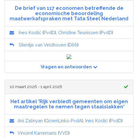
De brief van 117 economen betreffende de
economische beoordeling
maatwerkafspraken met Tata Steel Nederland
Ines Kostić
(
PvdD
),
Christine Teunissen
(
PvdD
)
Stientje van Veldhoven
(
D66
)
Vragen en antwoorden
10 maart 2026 - 1 april 2026
Het artikel 'Rijk verbiedt gemeenten om eigen
maatregelen te nemen tegen staalslakken'
Ani Zalinyan
(
GroenLinks-PvdA
),
Ines Kostić
(
PvdD
)
Vincent Karremans
(
VVD
)