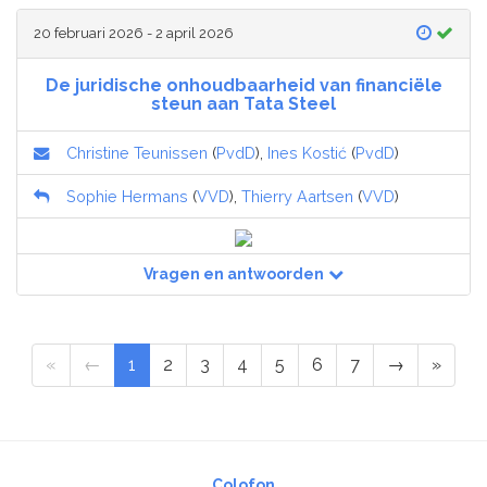
20 februari 2026 - 2 april 2026
De juridische onhoudbaarheid van financiële
steun aan Tata Steel
Christine Teunissen
(
PvdD
),
Ines Kostić
(
PvdD
)
Sophie Hermans
(
VVD
),
Thierry Aartsen
(
VVD
)
Vragen en antwoorden
«
←
1
2
3
4
5
6
7
→
»
Colofon