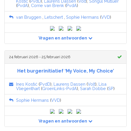
Kostić
(
PvdD
),
Laurens Dassen
(
Volt
),
Songül Mutluer
(
PvdA
),
Corrie van Brenk
(
PvdA
)
van Bruggen
,
Letschert
,
Sophie Hermans
(
VVD
)
Vragen en antwoorden
24 februari 2026 - 25 februari 2026
Het burgerinitiatief ‘My Voice, My Choice’
Ines Kostić
(
PvdD
),
Laurens Dassen
(
Volt
),
Lisa
Vliegenthart
(
GroenLinks-PvdA
),
Sarah Dobbe
(
SP
)
Sophie Hermans
(
VVD
)
Vragen en antwoorden