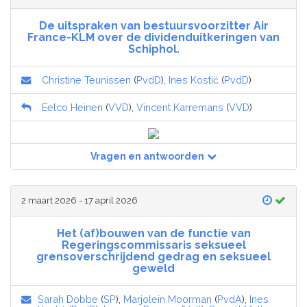
De uitspraken van bestuursvoorzitter Air
France-KLM over de dividenduitkeringen van
Schiphol.
Christine Teunissen
(
PvdD
),
Ines Kostić
(
PvdD
)
Eelco Heinen
(
VVD
),
Vincent Karremans
(
VVD
)
Vragen en antwoorden
2 maart 2026 - 17 april 2026
Het (af)bouwen van de functie van
Regeringscommissaris seksueel
grensoverschrijdend gedrag en seksueel
geweld
Sarah Dobbe
(
SP
),
Marjolein Moorman
(
PvdA
),
Ines