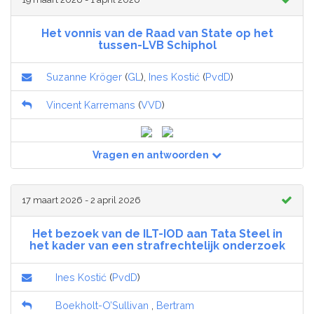
Het vonnis van de Raad van State op het
tussen-LVB Schiphol
Suzanne Kröger
(
GL
),
Ines Kostić
(
PvdD
)
Vincent Karremans
(
VVD
)
Vragen en antwoorden
17 maart 2026 - 2 april 2026
Het bezoek van de ILT-IOD aan Tata Steel in
het kader van een strafrechtelijk onderzoek
Ines Kostić
(
PvdD
)
Boekholt-O’Sullivan
,
Bertram