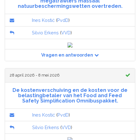
megatrawlers massaal
natuurbeschermingswetten overtreden.
Ines Kostić
(
PvdD
)
Silvio Erkens
(
VVD
)
Vragen en antwoorden
28 april 2026 - 8 mei 2026
De kostenverschuiving en de kosten voor de
belastingbetaler van het Food and Feed
Safety Simplification Omnibuspakket.
Ines Kostić
(
PvdD
)
Silvio Erkens
(
VVD
)