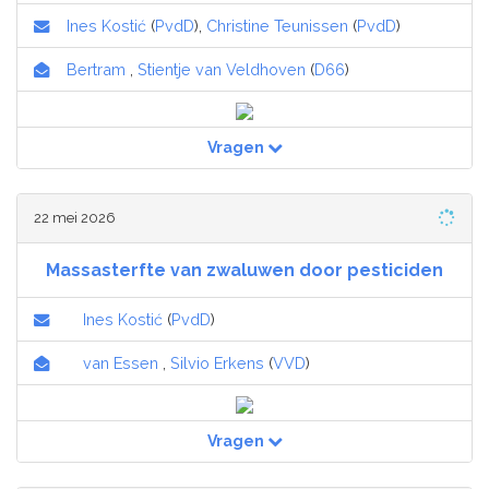
Ines Kostić
(
PvdD
),
Christine Teunissen
(
PvdD
)
Bertram
,
Stientje van Veldhoven
(
D66
)
Vragen
22 mei 2026
Massasterfte van zwaluwen door pesticiden
Ines Kostić
(
PvdD
)
van Essen
,
Silvio Erkens
(
VVD
)
Vragen