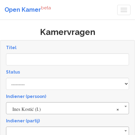
beta
Open Kamer
Kamervragen
Titel
Status
[invalid
name]
Indiener (persoon)
×
Ines Kostić (I.)
Indiener (partij)