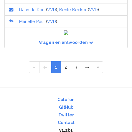
Daan de Kort
(
VVD
),
Bente Becker
(
VVD
)
Mariëlle Paul
(
VVD
)
Vragen en antwoorden
«
←
1
2
3
→
»
Colofon
GitHub
Twitter
Contact
v1.2b1