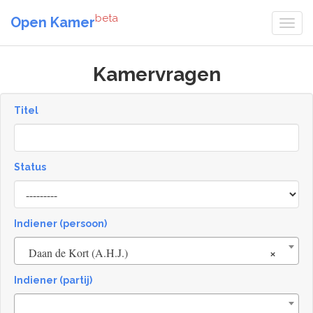
beta
Open Kamer
Kamervragen
Titel
Status
[invalid
name]
Indiener (persoon)
×
Daan de Kort (A.H.J.)
Indiener (partij)