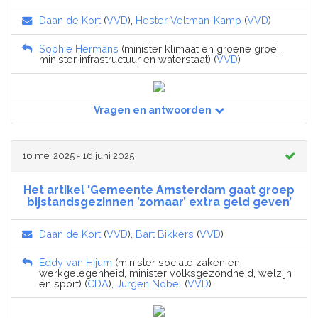
Daan de Kort
(
VVD
),
Hester Veltman-Kamp
(
VVD
)
Sophie Hermans
(minister klimaat en groene groei,
minister infrastructuur en waterstaat) (
VVD
)
Vragen en antwoorden
16 mei 2025 - 16 juni 2025
Het artikel 'Gemeente Amsterdam gaat groep
bijstandsgezinnen ’zomaar’ extra geld geven’
Daan de Kort
(
VVD
),
Bart Bikkers
(
VVD
)
Eddy van Hijum
(minister sociale zaken en
werkgelegenheid, minister volksgezondheid, welzijn
en sport) (
CDA
),
Jurgen Nobel
(
VVD
)