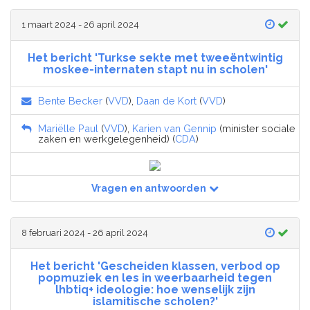
1 maart 2024 - 26 april 2024
Het bericht 'Turkse sekte met tweeëntwintig
moskee-internaten stapt nu in scholen'
Bente Becker
(
VVD
),
Daan de Kort
(
VVD
)
Mariëlle Paul
(
VVD
),
Karien van Gennip
(minister sociale
zaken en werkgelegenheid) (
CDA
)
Vragen en antwoorden
8 februari 2024 - 26 april 2024
Het bericht 'Gescheiden klassen, verbod op
popmuziek en les in weerbaarheid tegen
lhbtiq+ ideologie: hoe wenselijk zijn
islamitische scholen?'