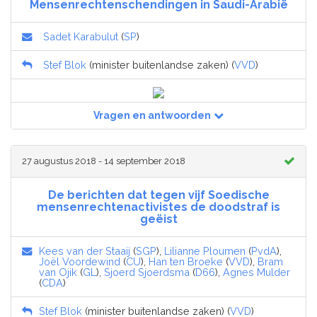
Mensenrechtenschendingen in Saudi-Arabië
Sadet Karabulut
(
SP
)
Stef Blok
(minister buitenlandse zaken) (
VVD
)
Vragen en antwoorden
27 augustus 2018 - 14 september 2018
De berichten dat tegen vijf Soedische
mensenrechtenactivistes de doodstraf is
geëist
Kees van der Staaij
(
SGP
),
Lilianne Ploumen
(
PvdA
),
Joël Voordewind
(
CU
),
Han ten Broeke
(
VVD
),
Bram
van Ojik
(
GL
),
Sjoerd Sjoerdsma
(
D66
),
Agnes Mulder
(
CDA
)
Stef Blok
(minister buitenlandse zaken) (
VVD
)