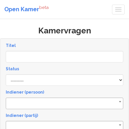
beta
Open Kamer
Kamervragen
Titel
Status
[invalid
name]
Indiener (persoon)
Indiener (partij)