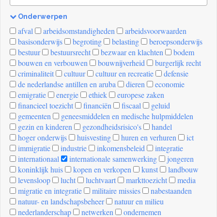
Onderwerpen
[invalid
afval
arbeidsomstandigheden
arbeidsvoorwaarden
name]
basisonderwijs
begroting
belasting
beroepsonderwijs
bestuur
bestuursrecht
bezwaar en klachten
bodem
bouwen en verbouwen
bouwnijverheid
burgerlijk recht
criminaliteit
cultuur
cultuur en recreatie
defensie
de nederlandse antillen en aruba
dieren
economie
emigratie
energie
ethiek
europese zaken
financieel toezicht
financiën
fiscaal
geluid
gemeenten
geneesmiddelen en medische hulpmiddelen
gezin en kinderen
gezondheidsrisico's
handel
hoger onderwijs
huisvesting
huren en verhuren
ict
immigratie
industrie
inkomensbeleid
integratie
internationaal
internationale samenwerking
jongeren
koninklijk huis
kopen en verkopen
kunst
landbouw
levensloop
lucht
luchtvaart
markttoezicht
media
migratie en integratie
militaire missies
nabestaanden
natuur- en landschapsbeheer
natuur en milieu
nederlanderschap
netwerken
ondernemen