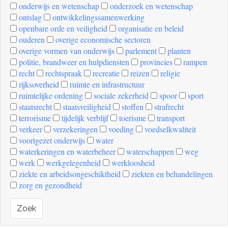
onderwijs en wetenschap
onderzoek en wetenschap
ontslag
ontwikkelingssamenwerking
openbare orde en veiligheid
organisatie en beleid
ouderen
overige economische sectoren
overige vormen van onderwijs
parlement
planten
politie, brandweer en hulpdiensten
provincies
rampen
recht
rechtspraak
recreatie
reizen
religie
rijksoverheid
ruimte en infrastructuur
ruimtelijke ordening
sociale zekerheid
spoor
sport
staatsrecht
staatsveiligheid
stoffen
strafrecht
terrorisme
tijdelijk verblijf
toerisme
transport
verkeer
verzekeringen
voeding
voedselkwaliteit
voortgezet onderwijs
water
waterkeringen en waterbeheer
waterschappen
weg
werk
werkgelegenheid
werkloosheid
ziekte en arbeidsongeschiktheid
ziekten en behandelingen
zorg en gezondheid
Zoek