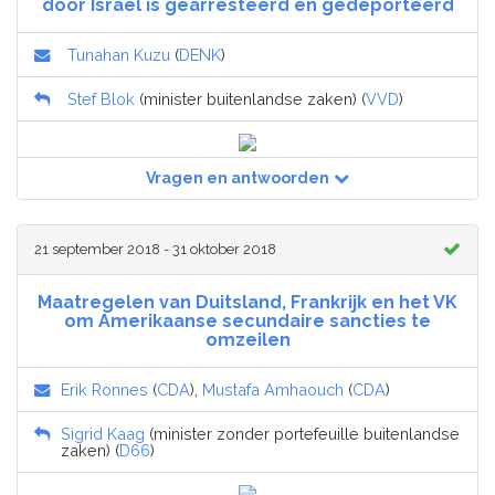
door Israël is gearresteerd en gedeporteerd
Tunahan Kuzu
(
DENK
)
Stef Blok
(minister buitenlandse zaken) (
VVD
)
Vragen en antwoorden
21 september 2018 - 31 oktober 2018
Maatregelen van Duitsland, Frankrijk en het VK
om Amerikaanse secundaire sancties te
omzeilen
Erik Ronnes
(
CDA
),
Mustafa Amhaouch
(
CDA
)
Sigrid Kaag
(minister zonder portefeuille buitenlandse
zaken) (
D66
)