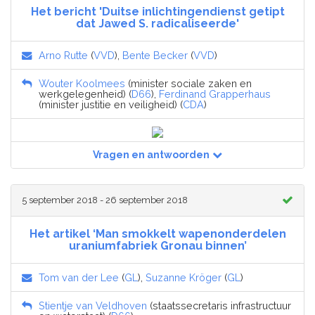
Het bericht 'Duitse inlichtingendienst getipt
dat Jawed S. radicaliseerde'
Arno Rutte
(
VVD
),
Bente Becker
(
VVD
)
Wouter Koolmees
(minister sociale zaken en
werkgelegenheid) (
D66
),
Ferdinand Grapperhaus
(minister justitie en veiligheid) (
CDA
)
Vragen en antwoorden
5 september 2018 - 26 september 2018
Het artikel ‘Man smokkelt wapenonderdelen
uraniumfabriek Gronau binnen’
Tom van der Lee
(
GL
),
Suzanne Kröger
(
GL
)
Stientje van Veldhoven
(staatssecretaris infrastructuur