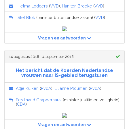
Helma Lodders
(
VVD
),
Han ten Broeke
(
VVD
)
Stef Blok
(minister buitenlandse zaken) (
VVD
)
Vragen en antwoorden
14 augustus 2018 - 4 september 2018
Het bericht dat de Koerden Nederlandse
vrouwen naar IS-gebied terugsturen
Attje Kuiken
(
PvdA
),
Lilianne Ploumen
(
PvdA
)
Ferdinand Grapperhaus
(minister justitie en veiligheid)
(
CDA
)
Vragen en antwoorden