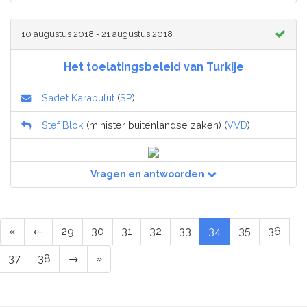
10 augustus 2018 - 21 augustus 2018
Het toelatingsbeleid van Turkije
Sadet Karabulut
(
SP
)
Stef Blok
(minister buitenlandse zaken) (
VVD
)
Vragen en antwoorden
«
←
29
30
31
32
33
34
35
36
37
38
→
»