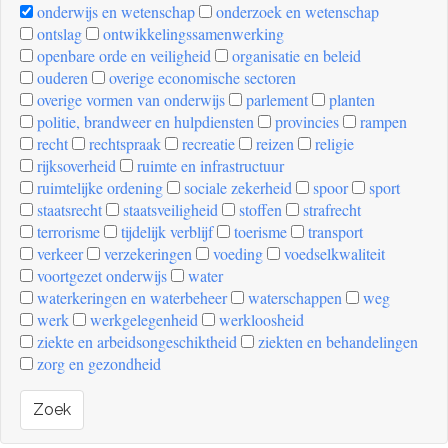
onderwijs en wetenschap
onderzoek en wetenschap
ontslag
ontwikkelingssamenwerking
openbare orde en veiligheid
organisatie en beleid
ouderen
overige economische sectoren
overige vormen van onderwijs
parlement
planten
politie, brandweer en hulpdiensten
provincies
rampen
recht
rechtspraak
recreatie
reizen
religie
rijksoverheid
ruimte en infrastructuur
ruimtelijke ordening
sociale zekerheid
spoor
sport
staatsrecht
staatsveiligheid
stoffen
strafrecht
terrorisme
tijdelijk verblijf
toerisme
transport
verkeer
verzekeringen
voeding
voedselkwaliteit
voortgezet onderwijs
water
waterkeringen en waterbeheer
waterschappen
weg
werk
werkgelegenheid
werkloosheid
ziekte en arbeidsongeschiktheid
ziekten en behandelingen
zorg en gezondheid
Zoek