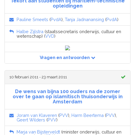
Tekort aan studenten bij maritiem-technische
opleidingen
Pauline Smeets
(
PvdA
),
Tanja Jadnanansing
(
PvdA
)
Halbe Zijlstra
(staatssecretaris onderwijs, cultuur en
wetenschap) (
VVD
)
Vragen en antwoorden
10 februari 2011 - 23 maart 2011
De wens van bijna 100 ouders na de zomer
over te gaan op islamitisch thuisonderwijs in
Amsterdam
Joram van Klaveren
(
PVV
),
Harm Beertema
(
PVV
),
Geert Wilders
(
PVV
)
Marja van Bijsterveldt
(minister onderwijs, cultuur en