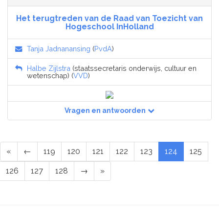
Het terugtreden van de Raad van Toezicht van
Hogeschool InHolland
Tanja Jadnanansing
(
PvdA
)
Halbe Zijlstra
(staatssecretaris onderwijs, cultuur en
wetenschap) (
VVD
)
Vragen en antwoorden
«
←
119
120
121
122
123
124
125
126
127
128
→
»