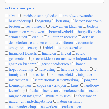
Onderwerpen
[invalid
afval
arbeidsomstandigheden
arbeidsvoorwaarden
name]
basisonderwijs
begroting
belasting
beroepsonderwijs
bestuur
bestuursrecht
bezwaar en klachten
bodem
bouwen en verbouwen
bouwnijverheid
burgerlijk recht
criminaliteit
cultuur
cultuur en recreatie
defensie
de nederlandse antillen en aruba
dieren
economie
emigratie
energie
ethiek
europese zaken
financieel toezicht
financiën
fiscaal
geluid
gemeenten
geneesmiddelen en medische hulpmiddelen
gezin en kinderen
gezondheidsrisico's
handel
hoger onderwijs
huisvesting
huren en verhuren
ict
immigratie
industrie
inkomensbeleid
integratie
internationaal
internationale samenwerking
jongeren
koninklijk huis
kopen en verkopen
kunst
landbouw
levensloop
lucht
luchtvaart
markttoezicht
media
migratie en integratie
militaire missies
nabestaanden
natuur- en landschapsbeheer
natuur en milieu
nederlanderschap
netwerken
ondernemen