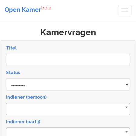
beta
Open Kamer
Kamervragen
Titel
Status
[invalid
name]
Indiener (persoon)
Indiener (partij)