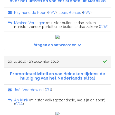
over het uitzetten van christenen uit Marokko
Raymond de Roon
(
PVV
),
Louis Bontes
(
PVV
)
Maxime Verhagen
(minister buitenlandse zaken,
minister zonder portefeuille buitenlandse zaken) (
CDA
)
Vragen en antwoorden
20 juli 2010 - 29 september 2010
Promotieactiviteiten van Heineken tijdens de
huldiging van het Nederlands elftal
Joël Voordewind
(
CU
)
Ab Klink
(minister volksgezondheid, welzijn en sport)
(
CDA
)