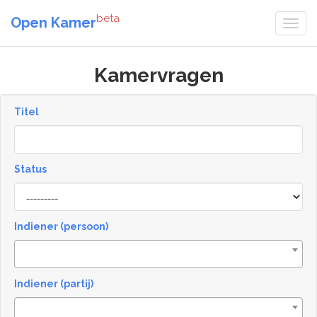
beta
Open Kamer
Kamervragen
Titel
Status
[invalid
name]
Indiener (persoon)
Indiener (partij)