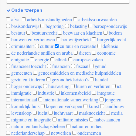
Onderwerpen
[invalid
afval
arbeidsomstandigheden
arbeidsvoorwaarden
name]
basisonderwijs
begroting
belasting
beroepsonderwijs
bestuur
bestuursrecht
bezwaar en klachten
bodem
bouwen en verbouwen
bouwnijverheid
burgerlijk recht
criminaliteit
cultuur
cultuur en recreatie
defensie
de nederlandse antillen en aruba
dieren
economie
emigratie
energie
ethiek
europese zaken
financieel toezicht
financiën
fiscaal
geluid
gemeenten
geneesmiddelen en medische hulpmiddelen
gezin en kinderen
gezondheidsrisico's
handel
hoger onderwijs
huisvesting
huren en verhuren
ict
immigratie
industrie
inkomensbeleid
integratie
internationaal
internationale samenwerking
jongeren
koninklijk huis
kopen en verkopen
kunst
landbouw
levensloop
lucht
luchtvaart
markttoezicht
media
migratie en integratie
militaire missies
nabestaanden
natuur- en landschapsbeheer
natuur en milieu
nederlanderschap
netwerken
ondernemen