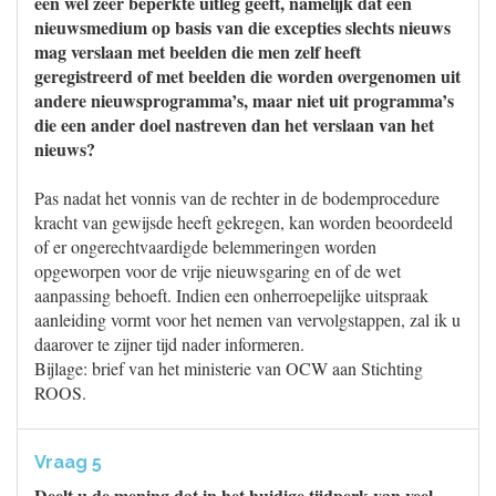
een wel zeer beperkte uitleg geeft, namelijk dat een
nieuwsmedium op basis van die excepties slechts nieuws
mag verslaan met beelden die men zelf heeft
geregistreerd of met beelden die worden overgenomen uit
andere nieuwsprogramma’s, maar niet uit programma’s
die een ander doel nastreven dan het verslaan van het
nieuws?
Pas nadat het vonnis van de rechter in de bodemprocedure
kracht van gewijsde heeft gekregen, kan worden beoordeeld
of er ongerechtvaardigde belemmeringen worden
opgeworpen voor de vrije nieuwsgaring en of de wet
aanpassing behoeft. Indien een onherroepelijke uitspraak
aanleiding vormt voor het nemen van vervolgstappen, zal ik u
daarover te zijner tijd nader informeren.
Bijlage: brief van het ministerie van OCW aan Stichting
ROOS.
Vraag 5
Deelt u de mening dat in het huidige tijdperk van veel