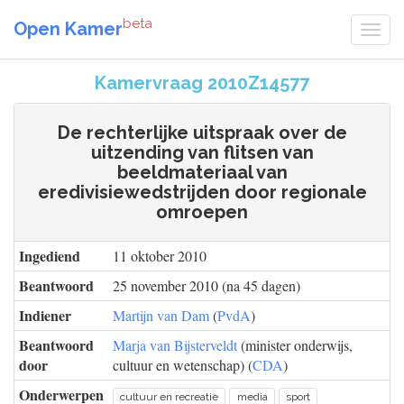
beta
Open Kamer
Kamervraag 2010Z14577
De rechterlijke uitspraak over de
uitzending van flitsen van
beeldmateriaal van
eredivisiewedstrijden door regionale
omroepen
Ingediend
11 oktober 2010
Beantwoord
25 november 2010 (na 45 dagen)
Indiener
Martijn van Dam
(
PvdA
)
Beantwoord
Marja van Bijsterveldt
(minister onderwijs,
door
cultuur en wetenschap) (
CDA
)
Onderwerpen
cultuur en recreatie
media
sport