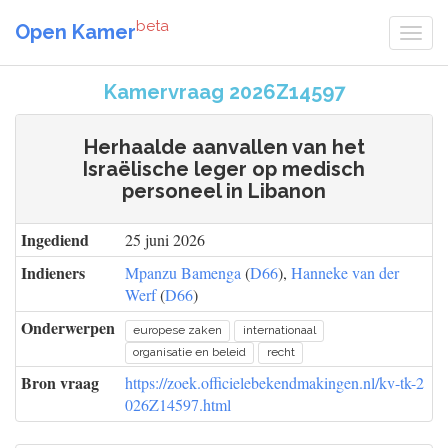
beta
Open Kamer
Kamervraag 2026Z14597
Herhaalde aanvallen van het
Israëlische leger op medisch
personeel in Libanon
Ingediend
25 juni 2026
Indieners
Mpanzu Bamenga
(
D66
),
Hanneke van der
Werf
(
D66
)
Onderwerpen
europese zaken
internationaal
organisatie en beleid
recht
Bron vraag
https://zoek.officielebekendmakingen.nl/kv-tk-2
026Z14597.html