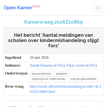
beta
Open Kamer
Kamervraag 2026Z10869
Het bericht 'Aantal meldingen van
scholen over kindermishandeling stijgt
fors'
Ingediend
26 mei 2026
Indieners
Sarath Hamstra
(
CDA
),
Etkin Armut
(
CDA
)
Onderwerpen
basisonderwijs
jongeren
onderwijs en wetenschap
zorg en gezondheid
Bron vraag
https://zoek.officielebekendmakingen.nl/kv-tk-2
026Z10869.html