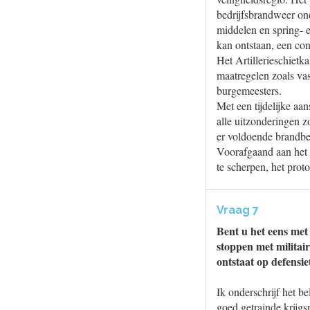
bedrijfsbrandweer on
middelen en spring- 
kan ontstaan, een con
Het Artillerieschietk
maatregelen zoals vas
burgemeesters.
Met een tijdelijke a
alle uitzonderingen z
er voldoende brandbes
Voorafgaand aan het 
te scherpen, het proto
Vraag 7
Bent u het eens met
stoppen met militai
ontstaat op defensi
Ik onderschrijf het b
goed getrainde krijgs