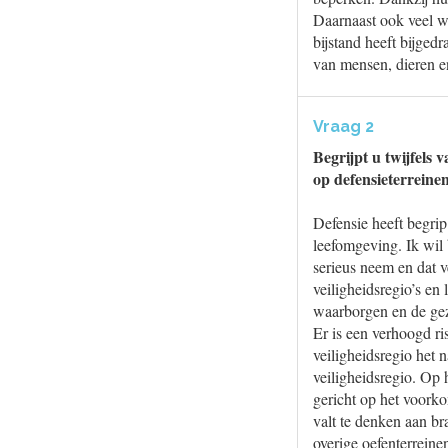
Daarnaast ook veel wa
bijstand heeft bijged
van mensen, dieren e
Vraag 2
Begrijpt u twijfels
op defensieterreine
Defensie heeft begrip
leefomgeving. Ik wil
serieus neem en dat v
veiligheidsregio’s en
waarborgen en de geza
Er is een verhoogd ri
veiligheidsregio het 
veiligheidsregio. Op
gericht op het voorko
valt te denken aan b
overige oefenterreine