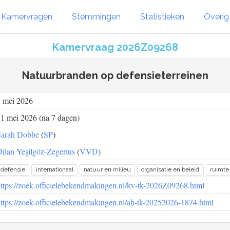
Kamervragen
Stemmingen
Statistieken
Overi
Kamervraag 2026Z09268
Natuurbranden op defensieterreinen
4 mei 2026
1 mei 2026 (na 7 dagen)
Sarah Dobbe
(
SP
)
ilan Yeşilgöz-Zegerius
(
VVD
)
defensie
internationaal
natuur en milieu
organisatie en beleid
ruimte 
ttps://zoek.officielebekendmakingen.nl/kv-tk-2026Z09268.html
ttps://zoek.officielebekendmakingen.nl/ah-tk-20252026-1874.html