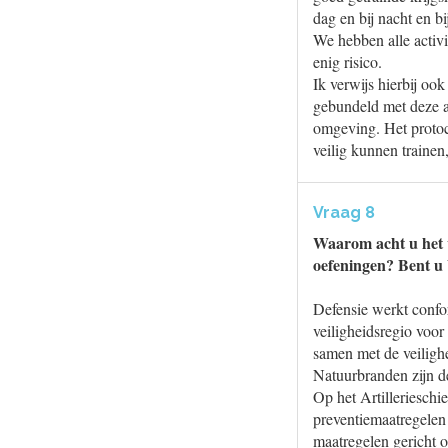
dag en bij nacht en 
We hebben alle activit
enig risico.
Ik verwijs hierbij oo
gebundeld met deze a
omgeving. Het protocol
veilig kunnen trainen
Vraag 8
Waarom acht u het v
oefeningen? Bent u 
Defensie werkt confo
veiligheidsregio voor
samen met de veilighe
Natuurbranden zijn de
Op het Artillerieschi
preventiemaatregelen
maatregelen gericht o