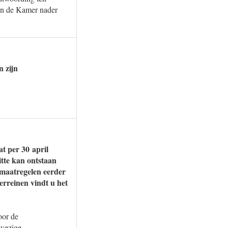
len de Kamer nader
n zijn
t per 30 april
itte kan ontstaan
e maatregelen eerder
erreinen vindt u het
oor de
nwezige