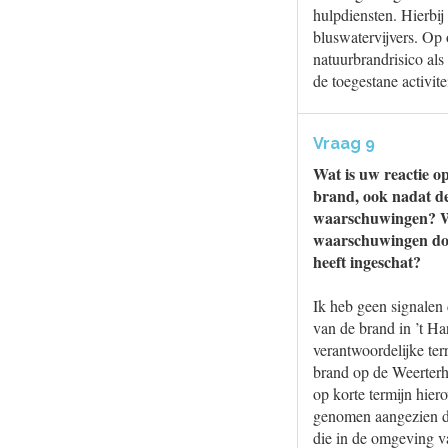
hulpdiensten. Hierbi
bluswatervijvers. Op 
natuurbrandrisico als
de toegestane activite
Vraag 9
Wat is uw reactie o
brand, ook nadat d
waarschuwingen? Wa
waarschuwingen door
heeft ingeschat?
Ik heb geen signalen
van de brand in ’t H
verantwoordelijke ter
brand op de Weerter
op korte termijn hier
genomen aangezien da
die in de omgeving va