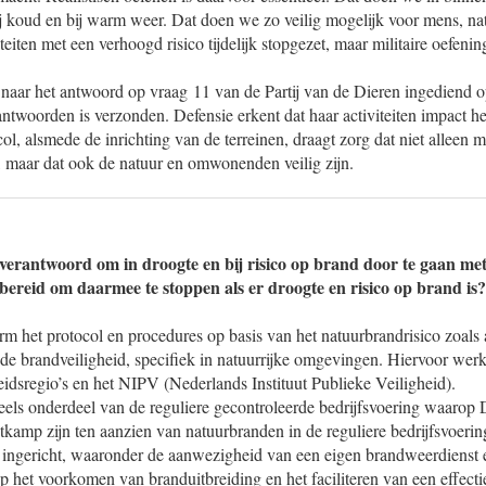
bij koud en bij warm weer. Dat doen we zo veilig mogelijk voor mens, n
eiten met een verhoogd risico tijdelijk stopgezet, maar militaire oefenin
k naar het antwoord op vraag 11 van de Partij van de Dieren ingediend o
ntwoorden is verzonden. Defensie erkent dat haar activiteiten impact h
, alsmede de inrichting van de terreinen, draagt zorg dat niet alleen mil
, maar dat ook de natuur en omwonenden veilig zijn.
erantwoord om in droogte en bij risico op brand door te gaan met 
bereid om daarmee te stoppen als er droogte en risico op brand is?
rm het protocol en procedures op basis van het natuurbrandrisico zoals
 de brandveiligheid, specifiek in natuurrijke omgevingen. Hiervoor werk
idsregio’s en het NIPV (Nederlands Instituut Publieke Veiligheid).
els onderdeel van de reguliere gecontroleerde bedrijfsvoering waarop De
etkamp zijn ten aanzien van natuurbranden in de reguliere bedrijfsvoerin
 ingericht, waaronder de aanwezigheid van een eigen brandweerdienst 
p het voorkomen van branduitbreiding en het faciliteren van een effecti