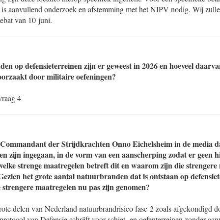
rs is aanvullend onderzoek en afstemming met het NIPV nodig. Wij zul
ebat van 10 juni.
en op defensieterreinen zijn er geweest in 2026 en hoeveel daarva
oorzaakt door militaire oefeningen?
vraag 4
 Commandant der Strijdkrachten Onno Eichelsheim in de media da
en zijn ingegaan, in de vorm van een aanscherping zodat er geen h
 welke strenge maatregelen betreft dit en waarom zijn die strenger
ezien het grote aantal natuurbranden dat is ontstaan op defensiet
 strengere maatregelen nu pas zijn genomen?
grote delen van Nederland natuurbrandrisico fase 2 zoals afgekondigd d
 protocol van Defensie schrijft voor schiet- en oefenterreinen zonder aa