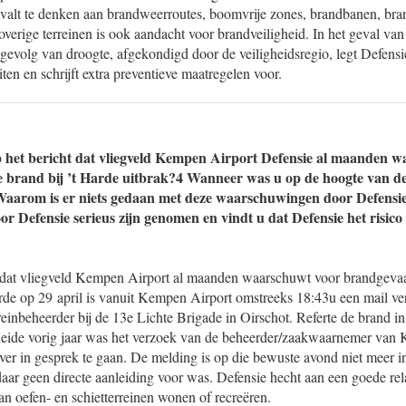
j valt te denken aan brandweerroutes, boomvrije zones, brandbanen, bra
overige terreinen is ook aandacht voor brandveiligheid. In het geval v
 gevolg van droogte, afgekondigd door de veiligheidsregio, legt Defens
iten en schrijft extra preventieve maatregelen voor.
p het bericht dat vliegveld Kempen Airport Defensie al maanden 
e brand bij ’t Harde uitbrak?4 Wanneer was u op de hoogte van d
arom is er niets gedaan met deze waarschuwingen door Defensie
 Defensie serieus zijn genomen en vindt u dat Defensie het risic
 dat vliegveld Kempen Airport al maanden waarschuwt voor brandgevaa
arde op 29 april is vanuit Kempen Airport omstreeks 18:43u een mail ve
reinbeheerder bij de 13e Lichte Brigade in Oirschot. Referte de brand in
heide vorig jaar was het verzoek van de beheerder/zaakwaarnemer van
over in gesprek te gaan. De melding is op die bewuste avond niet meer 
ar geen directe aanleiding voor was. Defensie hecht aan een goede re
n oefen- en schietterreinen wonen of recreëren.