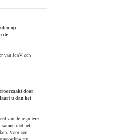
anden op
n de
er van JenV een
veroorzaakt door
laart u dan het
eel van de reguliere
w samen met het
aken. Voor een
antwoording ten