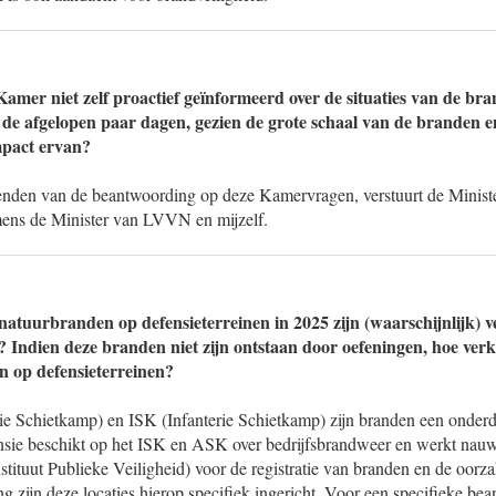
mer niet zelf proactief geïnformeerd over de situaties van de br
n de afgelopen paar dagen, gezien de grote schaal van de branden e
mpact ervan?
zenden van de beantwoording op deze Kamervragen, verstuurt de Minist
ens de Minister van LVVN en mijzelf.
natuurbranden op defensieterreinen in 2025 zijn (waarschijnlijk) 
n? Indien deze branden niet zijn ontstaan door oefeningen, hoe verk
n op defensieterreinen?
ie Schietkamp) en ISK (Infanterie Schietkamp) zijn branden een onderd
ensie beschikt op het ISK en ASK over bedrijfsbrandweer en werkt nau
tituut Publieke Veiligheid) voor de registratie van branden en de oorz
g zijn deze locaties hierop specifiek ingericht. Voor een specifieke be