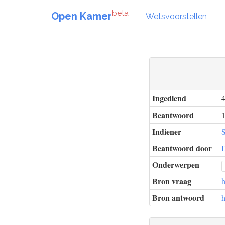
beta
Open Kamer
Wetsvoorstellen
Ingediend
Beantwoord
1
Indiener
Beantwoord door
D
Onderwerpen
Bron vraag
h
Bron antwoord
h