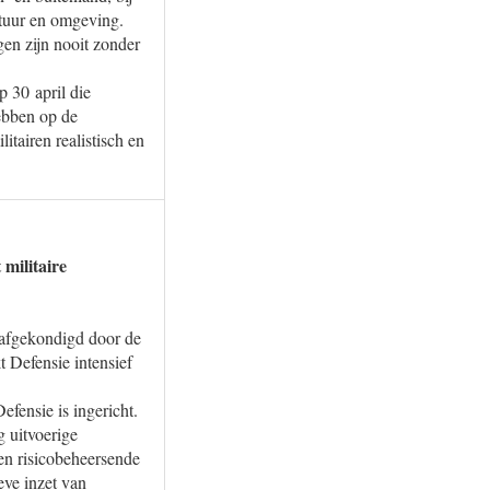
atuur en omgeving.
gen zijn nooit zonder
p 30 april die
ebben op de
itairen realistisch en
militaire
 afgekondigd door de
t Defensie intensief
fensie is ingericht.
g uitvoerige
en risicobeheersende
eve inzet van