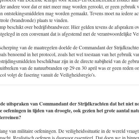
der andere voor dat er niet meer mag worden gerookt, er geen gebruik 
en ontstekingsmiddelen mag worden gemaakt. Tevens moet na iedere acti
trole (brandronde) plaats te vinden.
amp beschikt over bedrijfsbrandweer. Hier gelden tevens de afspraken ov
tgelegd in een convenant dat is afgestemd met de verantwoordelijke Vei
anscherping van de maatregelen doelde de Commandant der Strijdkracht
oals benoemd in het protocol, zoals het wel toestaan van het gebruik va
trijdingsmiddelen beschikbaar zijn in de directe nabijheid van de gebru
uitbreken van de natuurbranden op 29 en 30 april was er geen reden o
col volgt de fasering vanuit de Veiligheidsregio’s.
 de uitspraken van Commandant der Strijdkrachten dat het niet no
re oefeningen in tijden van droogte, ook gezien het grote aantal n
eterreinen?
elang van militaire oefeningen. De veiligheidssituatie in de wereld vraag
macht. Realistisch oefenen is daarvoor essentieel. Dat doen we in binnen