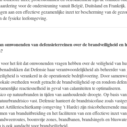
ardering voor de ondersteuning vanuit België, Duitsland en Frankrijk.
ragen aan een effectieve gezamenlijke inzet ter bescherming van de gezo
n de fysieke leefomgeving.
 van omwonenden van defensieterreinen over de brandveiligheid en h
n?
 voor het feit dat omwonenden vragen hebben over de veiligheid van hu
 benadrukken dat Defensie haar verantwoordelijkheid als beheerder van
eiligheid is verankerd in de operationele bedrijfsvoering. Door samenw
 lokale overheden wordt getracht de brandveiligheid op en rondom defens
menlijke reactiesnelheid in geval van calamiteiten te optimaliseren.
sico op natuurbranden in tijden van aanhoudende droogte. Op basis van d
natuurbrandrisico vast. Defensie hanteert de brandrisicofase zoals vastge
 het Artillerieschietkamp (omgeving ’t Harde) zijn risicobeheersende m
men van branduitbreiding en het faciliteren van een effectieve inzet van
randweerroutes, boomvrije zones, brandbanen, brandsingels en bluswate
n is ook aandacht voor brandveiligheid.