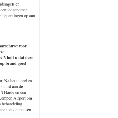
ndsingels en
an een toegenomen
ie beperkingen op aan
waarschuwt voor
eze
? Vindt u dat deze
o op brand goed
r. Na het uitbreken
rstuurd aan de
 ’t Harde en een
 Kempen Airport om
in behandeling
latie met de mensen