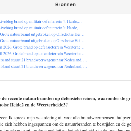
Bronnen
iveblog brand op militair oefenterrein ’t Harde,…
iveblog brand op militair oefenterrein ’t Harde,…
, Grote natuurbrand uitgebroken op Oirschotse Hei…
, Grote natuurbrand uitgebroken op Oirschotse Hei…
il 2026, Grote brand op defensieterrein Weerterhe…
il 2026, Grote brand op defensieterrein Weerterhe…
tsland stuurt 21 brandweerwagens naar Nederland, …
tsland stuurt 21 brandweerwagens naar Nederland, …
p de recente natuurbranden op defensieterreinen, waaronder de gr
hotse Heide2 en de Weerterheide3?
e zeer. Ik spreek mijn waardering uit voor alle brandweermensen, hulpverl
ie zich hebben ingespannen om de natuurbranden te bestrijden en de ge
 tomeloze inzet, professionaliteit en betrokkenheid zijn de branden ond