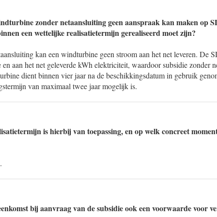
windturbine zonder netaansluiting geen aanspraak kan maken op S
binnen een wettelijke realisatietermijn gerealiseerd moet zijn?
taansluiting kan een windturbine geen stroom aan het net leveren. De 
 en aan het net geleverde kWh elektriciteit, waardoor subsidie zonder ne
turbine dient binnen vier jaar na de beschikkingsdatum in gebruik gen
gstermijn van maximaal twee jaar mogelijk is.
lisatietermijn is hierbij van toepassing, en op welk concreet momen
.
reenkomst bij aanvraag van de subsidie ook een voorwaarde voor ve