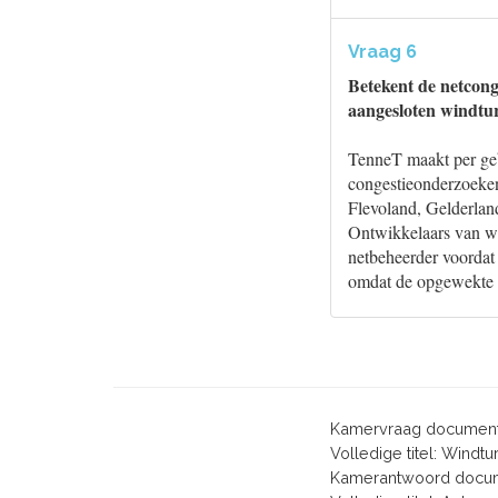
Vraag 6
Betekent de netconge
aangesloten windtur
TenneT maakt per gebie
congestieonderzoeken
Flevoland, Gelderland
Ontwikkelaars van wi
netbeheerder voordat
omdat de opgewekte s
Kamervraag document
Volledige titel: Windt
Kamerantwoord docum