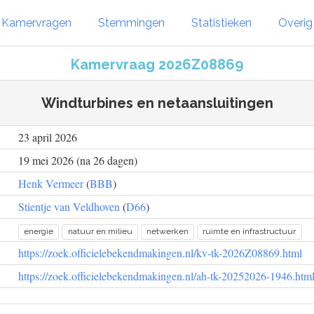
Kamervragen
Stemmingen
Statistieken
Overi
Kamervraag 2026Z08869
Windturbines en netaansluitingen
23 april 2026
19 mei 2026 (na 26 dagen)
Henk Vermeer
(
BBB
)
Stientje van Veldhoven
(
D66
)
energie
natuur en milieu
netwerken
ruimte en infrastructuur
https://zoek.officielebekendmakingen.nl/kv-tk-2026Z08869.html
https://zoek.officielebekendmakingen.nl/ah-tk-20252026-1946.htm