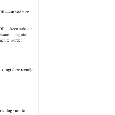
DE++-subsidie en
SDE++ keert subsidie
taansluiting niet
omen te worden,
t vangt deze termijn
rlening van de