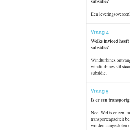
subsidie?
Een leveringsovereen
Vraag 4
Welke invloed heeft
subsidie?
Windturbines ontvang
windturbines stil sta
subsidie.
Vraag 5
Is er een transport
Nee. Wel is er een tr
transportcapaciteit b
worden aangesloten o