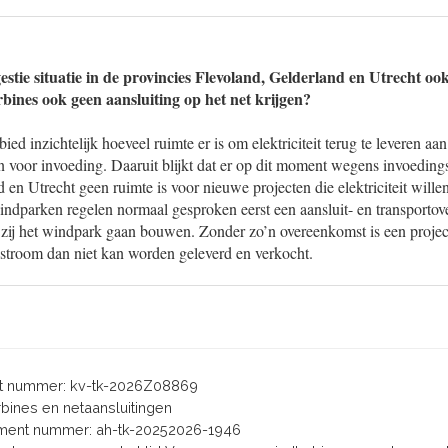
stie situatie in de provincies Flevoland, Gelderland en Utrecht ook
bines ook geen aansluiting op het net krijgen?
d inzichtelijk hoeveel ruimte er is om elektriciteit terug te leveren aan
 voor invoeding. Daaruit blijkt dat er op dit moment wegens invoeding
 en Utrecht geen ruimte is voor nieuwe projecten die elektriciteit wille
ndparken regelen normaal gesproken eerst een aansluit- en transporto
 zij het windpark gaan bouwen. Zonder zo’n overeenkomst is een project
troom dan niet kan worden geleverd en verkocht.
 nummer: kv-tk-2026Z08869
urbines en netaansluitingen
ent nummer: ah-tk-20252026-1946