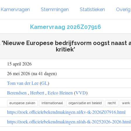
Kamervragen
Stemmingen
Statistieken
Overi
Kamervraag 2026Z07916
t 'Nieuwe Europese bedrijfsvorm oogst naast 
kritiek'
15 april 2026
26 mei 2026 (na 41 dagen)
Tom van der Lee
(
GL
)
Berendsen
,
Herbert
,
Eelco Heinen
(
VVD
)
europese zaken
internationaal
organisatie en beleid
recht
werk
https://zoek.officielebekendmakingen.nl/kv-tk-2026Z07916.html
https://zoek.officielebekendmakingen.nl/ah-tk-20252026-2026.html