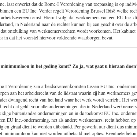
nc. laat onverlet dat de Rome-I Verordening van toepassing is op indiv
binnen een EU Inc. Verder regelt Verordening Brussel Ibis8 welke recht
n arbeidsovereenkomst. Hieruit volgt dat werknemers van een EU Inc. d
erland, in Nederland naar de rechter kunnen bij een geschil over de ar
g dat ontduiking van werknemersrechten wordt voorkomen. Het kabinet ze
r in dat het voorstel hiervoor voldoende waarborgen bevat.
t minimumloon in het geding komt? Zo ja, wat gaat u hieraan doen
e I-Verordening zijn arbeidsovereenkomsten tussen EU Inc.-ondernem
en aan het arbeidsrecht van de lidstaat waarin zij hun werknemers gew
nder dwingend recht van het land waar het werk wordt verricht. Het we
d recht dat geldt voor alle ondernemingen die in Nederland werknemers
huidige buitenlandse ondernemingen en in de toekomst EU Inc.-onderne
en EU Inc.-onderneming, net als andere werknemers, recht hebben op h
ig en giraal dient te worden uitbetaald. Per gewerkt uur dient dus min
et minimumloon kan niet worden uitbetaald met opties. Eventuele belon