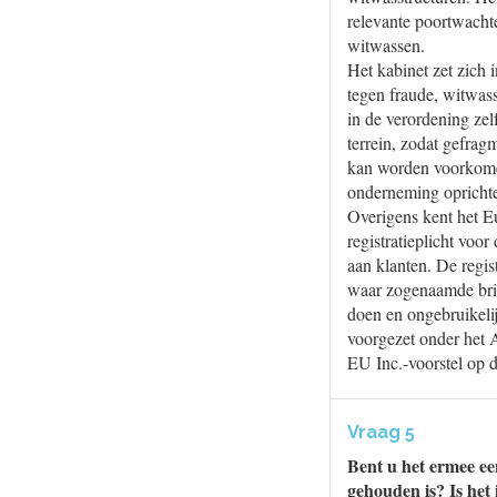
relevante poortwachte
witwassen.
Het kabinet zet zich 
tegen fraude, witwass
in de verordening zel
terrein, zodat gefrag
kan worden voorkomen
onderneming oprichte
Overigens kent het E
registratieplicht voor
aan klanten. De regis
waar zogenaamde brie
doen en ongebruikelij
voorgezet onder het 
EU Inc.-voorstel op 
Vraag 5
Bent u het ermee ee
gehouden is? Is het