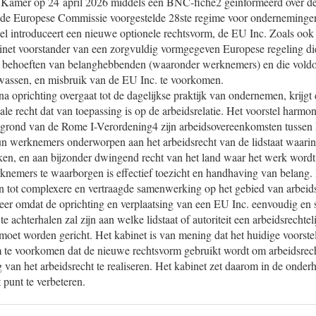
 Kamer op 24 april 2026 middels een BNC-fiche2 geïnformeerd over de 
 de Europese Commissie voorgestelde 28ste regime voor ondernemingen
tel introduceert een nieuwe optionele rechtsvorm, de EU Inc. Zoals ook 
inet voorstander van een zorgvuldig vormgegeven Europese regeling di
 behoeften van belanghebbenden (waaronder werknemers) en die vold
wassen, en misbruik van de EU Inc. te voorkomen.
 oprichting overgaat tot de dagelijkse praktijk van ondernemen, krijgt
le recht dat van toepassing is op de arbeidsrelatie. Het voorstel harmon
p grond van de Rome I-Verordening4 zijn arbeidsovereenkomsten tussen
 werknemers onderworpen aan het arbeidsrecht van de lidstaat waarin
ken, en aan bijzonder dwingend recht van het land waar het werk wordt
nemers te waarborgen is effectief toezicht en handhaving van belang. H
en tot complexere en vertraagde samenwerking op het gebied van arbeids
eer omdat de oprichting en verplaatsing van een EU Inc. eenvoudig en 
te achterhalen zal zijn aan welke lidstaat of autoriteit een arbeidsrechtel
oet worden gericht. Het kabinet is van mening dat het huidige voorst
te voorkomen dat de nieuwe rechtsvorm gebruikt wordt om arbeidsrech
 van het arbeidsrecht te realiseren. Het kabinet zet daarom in de onder
 punt te verbeteren.