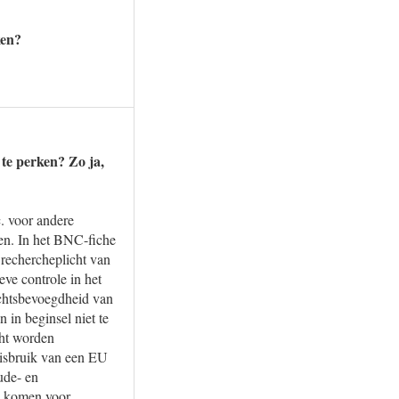
ken?
 te perken? Zo ja,
. voor andere
den. In het BNC-fiche
 rechercheplicht van
eve controle in het
rechtsbevoegdheid van
 in beginsel niet te
cht worden
misbruik van een EU
ude- en
ng komen voor