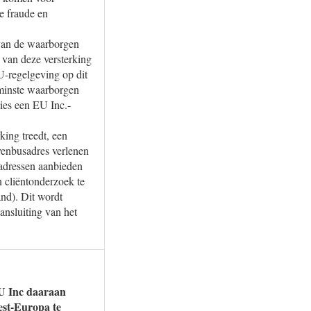
e fraude en
 van de waarborgen
 van deze versterking
EU-regelgeving op dit
e minste waarborgen
ies een EU Inc.-
ing treedt, een
ievenbusadres verlenen
e adressen aanbieden
 cliëntonderzoek te
and). Dit wordt
ansluiting van het
EU Inc daaraan
est-Europa te