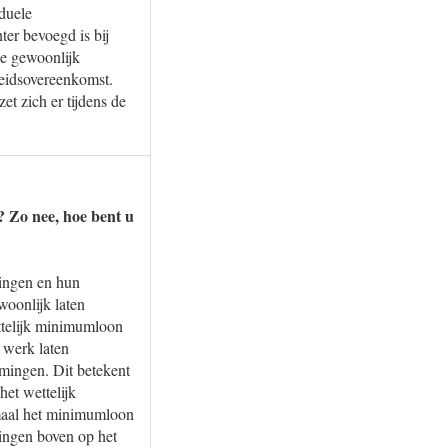
iduele
er bevoegd is bij
ie gewoonlijk
beidsovereenkomst.
t zich er tijdens de
? Zo nee, hoe bent u
ingen en hun
oonlijk laten
ttelijk minimumloon
 werk laten
mingen. Dit betekent
et wettelijk
imaal het minimumloon
ingen boven op het