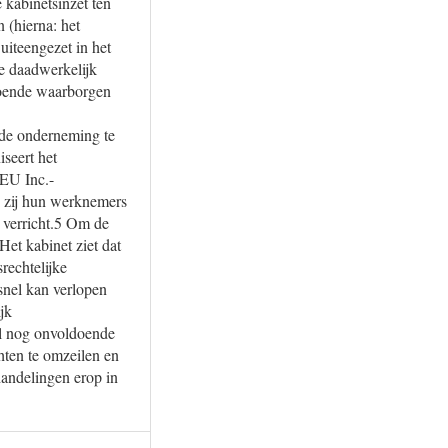
kabinetsinzet ten
 (hierna: het
uiteengezet in het
e daadwerkelijk
oende waarborgen
 de onderneming te
iseert het
 EU Inc.-
 zij hun werknemers
 verricht.5 Om de
et kabinet ziet dat
rechtelijke
snel kan verlopen
ijk
el nog onvoldoende
ten te omzeilen en
handelingen erop in