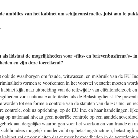
de ambities van het kabinet om schijnconstructies juist aan te pak
.
als lidstaat de mogelijkheden voor «flits- en brievenbusfirma’s» in
kheden en zijn deze toereikend?
t ook de waarborgen om fraude, witwassen, en misbruik van de EU Inc
 criminaliteitsvormen te voorkomen in het voorstel versterkt moeten wor
 kabinet kijkt naar uitbreiding van de reikwijdte van cliëntonderzoek en
egdheden voor nationale autoriteiten als de Belastingdienst. De preventi
t te worden tot een formele controle van de statuten van de EU Inc. en 
re controle, ook na oprichting, op de EU Inc. en haar handelingen, lijken
mag op nationaal niveau geen notariële controle op een aandelenoverdra
gebrek aan dergelijke waarborgen voor het voorkomen van fraude en 
ezichthouders mogelijk minder zicht op belastingstructuren, belastingfra
t kabinet zal ervoor pleiten dat er meer bevoegdheden in de verordeni