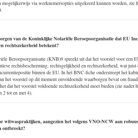
ogelijkerwijs via werknemersopties uitgekeerd kunnen worden, zie h
0.
zorgen van de Koninklijke Notariële Beroepsorganisatie dat EU In
n rechtszekerheid betekent?
ële Beroepsorganisatie (KNB)9 spreekt uit dat het voorstel voor een EU 
tieve rechtsbescherming, rechtsgelijkheid en rechtszekerheid, wat juist 
currentiepositie binnen de EU. In het BNC-fiche onderstreept het kabin
an het voorstel op dit moment onvoldoende waarborgen bevat om fraud
het dat het voorstel voldoende rechtszekerheid moet bieden (zie nader 
 2 tot en met 4).
oor witwaspraktijken, aangezien het volgens VNO-NCW aan robuust
 ontbreekt?