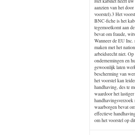
Het kabinet heeft uw
aanzien van het door
voorstel).3 Het voors
BNC-fiche is het kab
tegemoetkomt aan de
bevat om fraude, wit
Wanneer de EU Inc. na
maken met het nationa
arbeidsrecht niet. O
ondernemingen en hun
gewoonlijk laten wer
bescherming van werk
het voorstel kan leid
handhaving, des te m
waardoor het lastiger 
handhavingsverzoek m
waarborgen bevat om 
effectieve handhaving
om het voorstel op dit