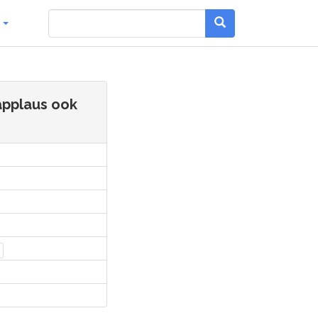
g
applaus ook