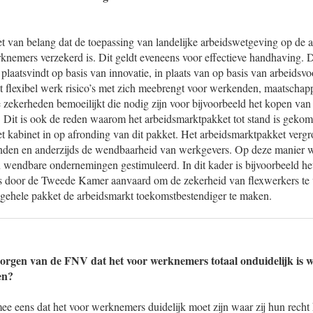
et van belang dat de toepassing van landelijke arbeidswetgeving op de a
knemers verzekerd is. Dit geldt eveneens voor effectieve handhaving. D
 plaatsvindt op basis van innovatie, in plaats van op basis van arbeids
t flexibel werk risico’s met zich meebrengt voor werkenden, maatschapp
e zekerheden bemoeilijkt die nodig zijn voor bijvoorbeeld het kopen van 
n. Dit is ook de reden waarom het arbeidsmarktpakket tot stand is geko
et kabinet in op afronding van dit pakket. Het arbeidsmarktpakket vergr
nden en anderzijds de wendbaarheid van werkgevers. Op deze manier
n wendbare ondernemingen gestimuleerd. In dit kader is bijvoorbeeld h
s door de Tweede Kamer aanvaard om de zekerheid van flexwerkers te 
t gehele pakket de arbeidsmarkt toekomstbestendiger te maken.
zorgen van de FNV dat het voor werknemers totaal onduidelijk is w
en?
mee eens dat het voor werknemers duidelijk moet zijn waar zij hun rech