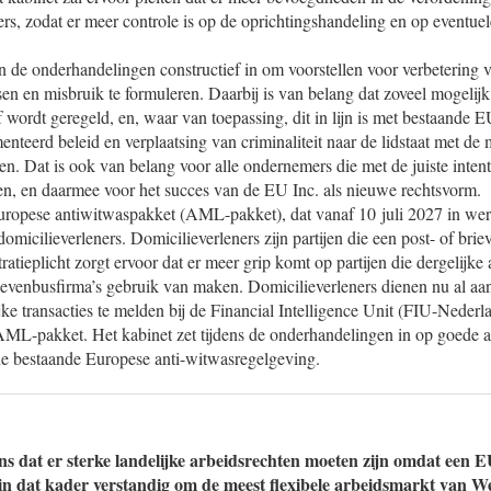
rs, zodat er meer controle is op de oprichtingshandeling en op eventuel
in de onderhandelingen constructief in om voorstellen voor verbetering
en en misbruik te formuleren. Daarbij is van belang dat zoveel mogelijk
f wordt geregeld, en, waar van toepassing, dit in lijn is met bestaande 
menteerd beleid en verplaatsing van criminaliteit naar de lidstaat met d
. Dat is ook van belang voor alle ondernemers die met de juiste intent
n, en daarmee voor het succes van de EU Inc. als nieuwe rechtsvorm.
uropese antiwitwaspakket (AML-pakket), dat vanaf 10 juli 2027 in werk
 domicilieverleners. Domicilieverleners zijn partijen die een post- of br
tratieplicht zorgt ervoor dat er meer grip komt op partijen die dergelijk
venbusfirma’s gebruik van maken. Domicilieverleners dienen nu al aan
ke transacties te melden bij de Financial Intelligence Unit (FIU-Nederl
AML-pakket. Het kabinet zet tijdens de onderhandelingen in op goede a
de bestaande Europese anti-witwasregelgeving.
ns dat er sterke landelijke arbeidsrechten moeten zijn omdat een 
 in dat kader verstandig om de meest flexibele arbeidsmarkt van W