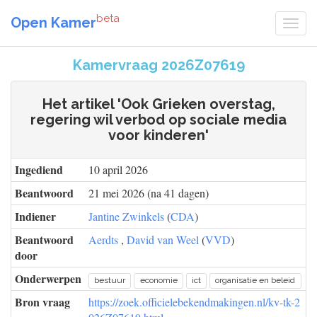
beta
Open Kamer
Kamervraag 2026Z07619
Het artikel 'Ook Grieken overstag,
regering wil verbod op sociale media
voor kinderen'
Ingediend
10 april 2026
Beantwoord
21 mei 2026 (na 41 dagen)
Indiener
Jantine Zwinkels
(
CDA
)
Beantwoord
Aerdts
,
David van Weel
(
VVD
)
door
Onderwerpen
bestuur
economie
ict
organisatie en beleid
Bron vraag
https://zoek.officielebekendmakingen.nl/kv-tk-2