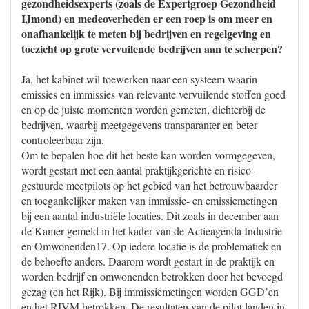
gezondheidsexperts (zoals de Expertgroep Gezondheid
IJmond) en medeoverheden er een roep is om meer en
onafhankelijk te meten bij bedrijven en regelgeving en
toezicht op grote vervuilende bedrijven aan te scherpen?
Ja, het kabinet wil toewerken naar een systeem waarin
emissies en immissies van relevante vervuilende stoffen goed
en op de juiste momenten worden gemeten, dichterbij de
bedrijven, waarbij meetgegevens transparanter en beter
controleerbaar zijn.
Om te bepalen hoe dit het beste kan worden vormgegeven,
wordt gestart met een aantal praktijkgerichte en risico-
gestuurde meetpilots op het gebied van het betrouwbaarder
en toegankelijker maken van immissie- en emissiemetingen
bij een aantal industriële locaties. Dit zoals in december aan
de Kamer gemeld in het kader van de Actieagenda Industrie
en Omwonenden17. Op iedere locatie is de problematiek en
de behoefte anders. Daarom wordt gestart in de praktijk en
worden bedrijf en omwonenden betrokken door het bevoegd
gezag (en het Rijk). Bij immissiemetingen worden GGD’en
en het RIVM betrokken. De resultaten van de pilot landen in