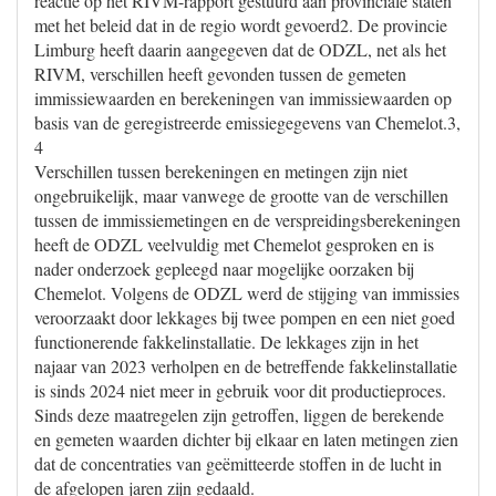
reactie op het RIVM-rapport gestuurd aan provinciale staten
met het beleid dat in de regio wordt gevoerd2. De provincie
Limburg heeft daarin aangegeven dat de ODZL, net als het
RIVM, verschillen heeft gevonden tussen de gemeten
immissiewaarden en berekeningen van immissiewaarden op
basis van de geregistreerde emissiegegevens van Chemelot.3,
4
Verschillen tussen berekeningen en metingen zijn niet
ongebruikelijk, maar vanwege de grootte van de verschillen
tussen de immissiemetingen en de verspreidingsberekeningen
heeft de ODZL veelvuldig met Chemelot gesproken en is
nader onderzoek gepleegd naar mogelijke oorzaken bij
Chemelot. Volgens de ODZL werd de stijging van immissies
veroorzaakt door lekkages bij twee pompen en een niet goed
functionerende fakkelinstallatie. De lekkages zijn in het
najaar van 2023 verholpen en de betreffende fakkelinstallatie
is sinds 2024 niet meer in gebruik voor dit productieproces.
Sinds deze maatregelen zijn getroffen, liggen de berekende
en gemeten waarden dichter bij elkaar en laten metingen zien
dat de concentraties van geëmitteerde stoffen in de lucht in
de afgelopen jaren zijn gedaald.