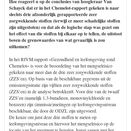
Hoe reageert u op de conclusies van hoogleraar Van
Schayck dat er in het Chemelot-rapport gekeken is naar
slechts drie afzonderlijk gerapporteerde zeer
zorgwekkende stoffen (terwijl er meer schadelijke stoffen
zijn uitgestoten) en dat als de logische stap was gezet om
het effect van die stoffen bij elkaar op te tellen, de uitstoot
boven de grenswaardes van wat gevaarlijk is zou
uitkomen?
In het RIVM-rapport «Gezondheid en leefomgeving rond
Chemelot» is voor de beoordeling van het mengselrisico
gekeken naar meer dan de drie zeer zorgwekkende stoffen
(ZZS’en). Op basis van de beschikbare gegevens uit de
emissieregistratie zijn vijftien zeer zorgwekkende stoffen
(ZZS’en) in de analyse betrokken8. Voor drie van de twaalf
ZZS’en (namelijk 1,3-butadieen, monovinylchloride en
benzeen) zijn (immissie)metingen op leefomgevingsniveau
beschikbaar, die door de ODZL zijn uitgevoerd.
De keuze om juist deze drie stoffen te meten op
leefomgevingsniveau en hiervoor het mengselrisico op de
locatie van het meetpunt te bepalen, hangt samen met het