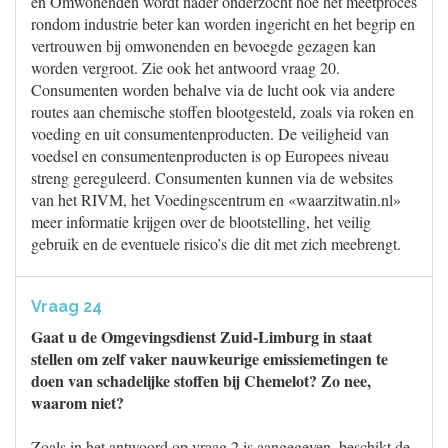
en Omwonenden wordt nader onderzocht hoe het meetproces
rondom industrie beter kan worden ingericht en het begrip en
vertrouwen bij omwonenden en bevoegde gezagen kan
worden vergroot. Zie ook het antwoord vraag 20.
Consumenten worden behalve via de lucht ook via andere
routes aan chemische stoffen blootgesteld, zoals via roken en
voeding en uit consumentenproducten. De veiligheid van
voedsel en consumentenproducten is op Europees niveau
streng gereguleerd. Consumenten kunnen via de websites
van het RIVM, het Voedingscentrum en «waarzitwatin.nl»
meer informatie krijgen over de blootstelling, het veilig
gebruik en de eventuele risico’s die dit met zich meebrengt.
Vraag 24
Gaat u de Omgevingsdienst Zuid-Limburg in staat
stellen om zelf vaker nauwkeurige emissiemetingen te
doen van schadelijke stoffen bij Chemelot? Zo nee,
waarom niet?
Zoals in het antwoord op vraag 2 is aangegeven, beschikt de