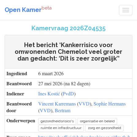
beta
Open Kamer
Kamervraag 2026Z04535
Het bericht ‘Kankerrisico voor
omwonenden Chemelot veel groter
dan gedacht: ‘Dit is zeer zorgelijk’'
Ingediend
6 maart 2026
Beantwoord
27 mei 2026 (na 82 dagen)
Indiener
Ines Kostić
(
PvdD
)
Beantwoord
Vincent Karremans
(
VVD
),
Sophie Hermans
door
(
VVD
),
Bertram
Onderwerpen
gezondheidsrisico's
organisatie en beleid
ruimte en infrastructuur
zorg en gezondheid