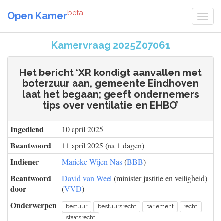
beta
Open Kamer
Kamervraag 2025Z07061
Het bericht ‘XR kondigt aanvallen met
boterzuur aan, gemeente Eindhoven
laat het begaan; geeft ondernemers
tips over ventilatie en EHBO’
Ingediend
10 april 2025
Beantwoord
11 april 2025 (na 1 dagen)
Indiener
Marieke Wijen-Nas
(
BBB
)
Beantwoord
David van Weel
(minister justitie en veiligheid)
door
(
VVD
)
Onderwerpen
bestuur
bestuursrecht
parlement
recht
staatsrecht