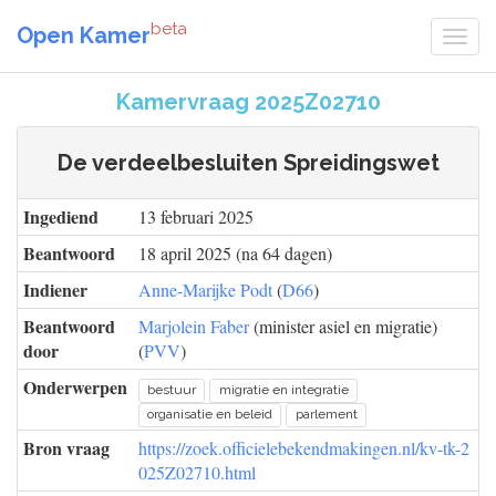
beta
Open Kamer
Kamervraag 2025Z02710
De verdeelbesluiten Spreidingswet
Ingediend
13 februari 2025
Beantwoord
18 april 2025 (na 64 dagen)
Indiener
Anne-Marijke Podt
(
D66
)
Beantwoord
Marjolein Faber
(minister asiel en migratie)
door
(
PVV
)
Onderwerpen
bestuur
migratie en integratie
organisatie en beleid
parlement
Bron vraag
https://zoek.officielebekendmakingen.nl/kv-tk-2
025Z02710.html