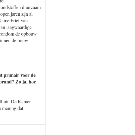
het
grondstoffen duurzaam
pen jaren zijn al
 Kamerbrief van
 van laagwaardige
et rondom de opbouw
 binnen de bouw
ut primair voor de
brand? Zo ja, hoe
II uit. De Kamer
de mening dat