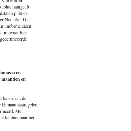
e Kamerbrief
abinet aangeeft:
dstaten publiek
eer Nederland het
en uniforme eisen
en hoogwaardige
gecertificeerde
biomassa en
t maanden en
et halen van de
er klimaatmaatregelen
ormeerd. Met
et kabinet naar het