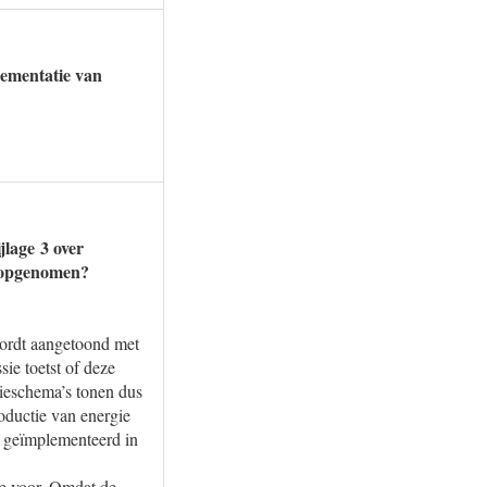
lementatie van
jlage 3 over
n opgenomen?
wordt aangetoond met
e toetst of deze
tieschema’s tonen dus
oductie van energie
s geïmplementeerd in
rde voor. Omdat de