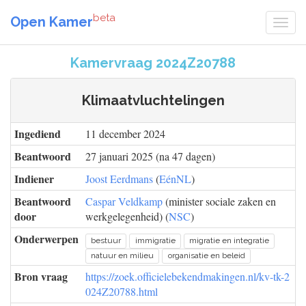
beta
Open Kamer
Kamervraag 2024Z20788
Klimaatvluchtelingen
Ingediend
11 december 2024
Beantwoord
27 januari 2025 (na 47 dagen)
Indiener
Joost Eerdmans
(
EénNL
)
Beantwoord
Caspar Veldkamp
(minister sociale zaken en
door
werkgelegenheid) (
NSC
)
Onderwerpen
bestuur
immigratie
migratie en integratie
natuur en milieu
organisatie en beleid
Bron vraag
https://zoek.officielebekendmakingen.nl/kv-tk-2
024Z20788.html