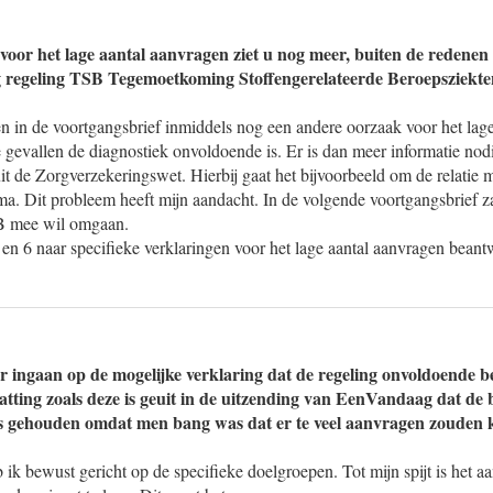
oor het lage aantal aanvragen ziet u nog meer, buiten de redenen d
g regeling TSB Tegemoetkoming Stoffengerelateerde Beroepsziekt
en in de voortgangsbrief inmiddels nog een andere oorzaak voor het lag
 gevallen de diagnostiek onvoldoende is. Er is dan meer informatie nodig,
t de Zorgverzekeringswet. Hierbij gaat het bijvoorbeeld om de relatie m
ma. Dit probleem heeft mijn aandacht. In de volgende voortgangsbrief z
SB mee wil omgaan.
en 6 naar specifieke verklaringen voor het lage aantal aanvragen beant
er ingaan op de mogelijke verklaring dat de regeling onvoldoende
tting zoals deze is geuit in de uitzending van EenVandaag dat de
is gehouden omdat men bang was dat er te veel aanvragen zouden
k bewust gericht op de specifieke doelgroepen. Tot mijn spijt is het a