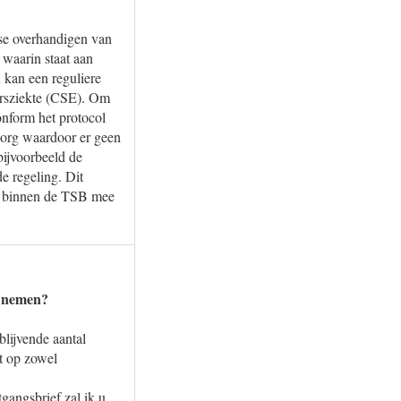
se overhandigen van
 waarin staat aan
 kan een reguliere
ldersziekte (CSE). Om
nform het protocol
zorg waardoor er geen
bijvoorbeeld de
e regeling. Dit
er binnen de TSB mee
e nemen?
lijvende aantal
t op zowel
gangsbrief zal ik u