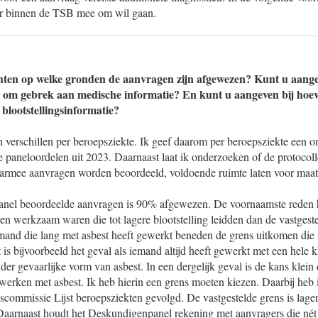
er binnen de TSB mee om wil gaan.
hten op welke gronden de aanvragen zijn afgewezen? Kunt u aange
g om gebrek aan medische informatie? En kunt u aangeven bij hoev
blootstellingsinformatie?
 verschillen per beroepsziekte. Ik geef daarom per beroepsziekte een 
e paneloordelen uit 2023. Daarnaast laat ik onderzoeken of de protocol
rmee aanvragen worden beoordeeld, voldoende ruimte laten voor maatw
anel beoordeelde aanvragen is 90% afgewezen. De voornaamste reden hi
en werkzaam waren die tot lagere blootstelling leidden dan de vastges
and die lang met asbest heeft gewerkt beneden de grens uitkomen die 
s bijvoorbeeld het geval als iemand altijd heeft gewerkt met een hele 
der gevaarlijke vorm van asbest. In een dergelijk geval is de kans klein
werken met asbest. Ik heb hierin een grens moeten kiezen. Daarbij heb 
commissie Lijst beroepsziekten gevolgd. De vastgestelde grens is lager
aarnaast houdt het Deskundigenpanel rekening met aanvragers die nét