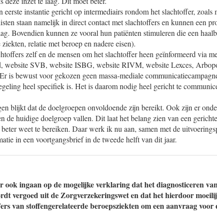
deze inzet te laag. Dit moet beter.
 eerste instantie gericht op intermediairs rondom het slachtoffer, zoals 
sten staan namelijk in direct contact met slachtoffers en kunnen een pro
aag. Bovendien kunnen ze vooral hun patiënten stimuleren die een haal
 ziekten, relatie met beroep en nadere eisen).
chtoffers zelf en de mensen om het slachtoffer heen geïnformeerd via me
id, website SVB, website ISBG, website RIVM, website Lexces, Arbop
. Er is bewust voor gekozen geen massa-mediale communicatiecampagn
geling heel specifiek is. Het is daarom nodig heel gericht te communic
gen blijkt dat de doelgroepen onvoldoende zijn bereikt. Ook zijn er ond
n de huidige doelgroep vallen. Dit laat het belang zien van een gerich
 beter weet te bereiken. Daar werk ik nu aan, samen met de uitvoerings
atie in een voortgangsbrief in de tweede helft van dit jaar.
er ook ingaan op de mogelijke verklaring dat het diagnosticeren va
ordt vergoed uit de Zorgverzekeringswet en dat het hierdoor moeilij
offers van stoffengerelateerde beroepsziekten om een aanvraag voor