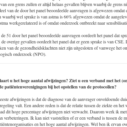
 van een grens zullen er altijd helaas gevallen blijven waarbij de grens n
eel van de door het panel beoordeelde aanvragen is afgewezen omdat e
n waarbij wel sprake is van astma is 66% afgewezen omdat de aangele
astma werkgerelateerd is of omdat onderzoek ontbreekt naar sensibilisat
 de 51 door het panel beoordeelde aanvragen oordeelt het panel dat spr
de overige gevallen oordeelt het panel dat er geen sprake is van CSE. 
ken van de gezondheidsklachten niet zijn uitgesloten of vanwege het o
ologisch onderzoek (NPO).
laart u het hoge aantal afwijzingen? Ziet u een verband met het (o
e patiëntenverenigingen bij het opstellen van de protocollen?
este afwijzingen is dat de diagnose van de aanvrager onvoldoende duid
regeling valt. Een andere reden is dat de relatie tussen de ziekte en het
had dit hoge percentage afwijzingen niet verwacht. Daarom werk ik met
an verbeteringen. Ik kan niet vaststellen of er een verband is tussen de 
iëntenorganisaties en het hoge aantal afwijzingen. Wel ben ik ervan ov