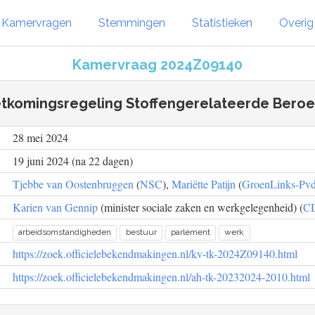
Kamervragen
Stemmingen
Statistieken
Overi
Kamervraag 2024Z09140
komingsregeling Stoffengerelateerde Beroe
28 mei 2024
19 juni 2024 (na 22 dagen)
Tjebbe van Oostenbruggen
(
NSC
),
Mariëtte Patijn
(
GroenLinks-Pv
Karien van Gennip
(minister sociale zaken en werkgelegenheid) (
C
arbeidsomstandigheden
bestuur
parlement
werk
https://zoek.officielebekendmakingen.nl/kv-tk-2024Z09140.html
https://zoek.officielebekendmakingen.nl/ah-tk-20232024-2010.html