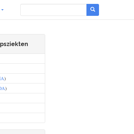
g
psziekten
dA
)
DA
)