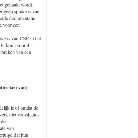
iet gehaald wordt.
r geen sprake is van
verde documentatie
ie voor een
ake is van CSE in het
Dit komt vooral
ntbreken van een
ntbreken van)
elijk is of omdat de
 werk niet voorshands
 de
mate van
ertuigd dat hun