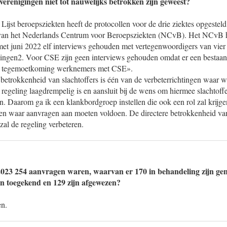
verenigingen niet tot nauwelijks betrokken zijn geweest?
jst beroepsziekten heeft de protocollen voor de drie ziektes opgesteld
van het Nederlands Centrum voor Beroepsziekten (NCvB). Het NCvB he
 met juni 2022 elf interviews gehouden met vertegenwoordigers van vie
igingen2. Voor CSE zijn geen interviews gehouden omdat er een bestaa
g tegemoetkoming werknemers met CSE».
 betrokkenheid van slachtoffers is één van de verbeterrichtingen waar 
 regeling laagdrempelig is en aansluit bij de wens om hiermee slachtof
n. Daarom ga ik een klankbordgroep instellen die ook een rol zal krijgen
en waar aanvragen aan moeten voldoen. De directere betrokkenheid va
zal de regeling verbeteren.
 2023 254 aanvragen waren, waarvan er 170 in behandeling zijn g
ijn toegekend en 129 zijn afgewezen?
en.