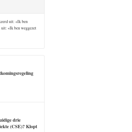
eerd uit: «Ik ben
 uit: «Ik ben weggezet
tkomingsregeling
uidige drie
ziekte (CSE)? Klopt