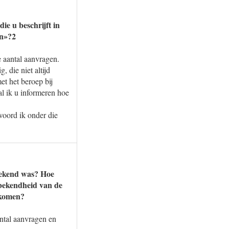
ie u beschrijft in
en»?2
e aantal aanvragen.
 die niet altijd
et het beroep bij
al ik u informeren hoe
woord ik onder die
 bekend was? Hoe
 bekendheid van de
 komen?
antal aanvragen en