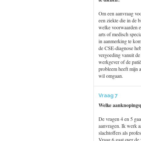
Om een aanvraag voo
een ziekte die in de 
welke voorwaarden ee
arts of medisch specia
in aanmerking te kom
de CSE-diagnose hebb
vergoeding vanuit de 
werkgever of de patië
probleem heeft mijn 
wil omgaan.
Vraag 7
Welke aanknopingspu
De vragen 4 en 5 gaa
aanvragen. Ik werk a
slachtoffers als profe
Vraag 6 gaat over de 