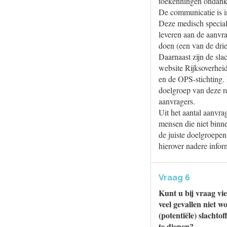
toekenningen ondanks 
De communicatie is in
Deze medisch speciali
leveren aan de aanvr
doen (een van de drie
Daarnaast zijn de sla
website Rijksoverhe
en de OPS-stichting
doelgroep van deze re
aanvragers.
Uit het aantal aanvra
mensen die niet binne
de juiste doelgroepen
hierover nadere inform
Vraag 6
Kunt u bij vraag vi
veel gevallen niet w
(potentiële) slacht
te dienen?