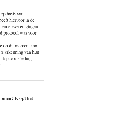
 op basis van
eft hiervoor in de
r beroepsverenigingen
nd protocol was voor
we op dit moment aan
fers erkenning van hun
 bij de opstelling
n
enomen? Klopt het