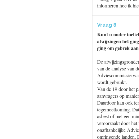
informeren hoe ik hi
Vraag 8
Kunt u nader toelic
afwijzingen het gin
ging om gebrek aan 
De afwijzingsgronden
van de analyse van d
Adviescommissie waa
wordt gebruikt.
Van de 19 door het p
aanvragers op manier
Daardoor kan ook iem
tegemoetkoming. Dat i
asbest of met een min
veroorzaakt door het 
onafhankelijke Advies
omringende landen. D