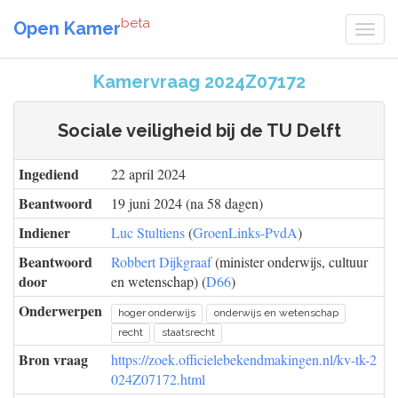
beta
Open Kamer
Kamervraag 2024Z07172
Sociale veiligheid bij de TU Delft
Ingediend
22 april 2024
Beantwoord
19 juni 2024 (na 58 dagen)
Indiener
Luc Stultiens
(
GroenLinks-PvdA
)
Beantwoord
Robbert Dijkgraaf
(minister onderwijs, cultuur
door
en wetenschap) (
D66
)
Onderwerpen
hoger onderwijs
onderwijs en wetenschap
recht
staatsrecht
Bron vraag
https://zoek.officielebekendmakingen.nl/kv-tk-2
024Z07172.html