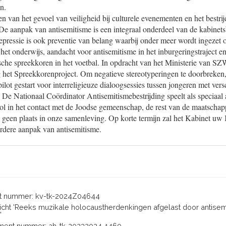
n.
n van het gevoel van veiligheid bij culturele evenementen en het bestrij
 De aanpak van antisemitisme is een integraal onderdeel van de kabinets
repressie is ook preventie van belang waarbij onder meer wordt ingezet
het onderwijs, aandacht voor antisemitisme in het inburgeringstraject
sche spreekkoren in het voetbal. In opdracht van het Ministerie van SZ
 het Spreekkorenproject. Om negatieve stereotyperingen te doorbreken, 
ot gestart voor interreligieuze dialoogsessies tussen jongeren met vers
 De Nationaal Coördinator Antisemitismebestrijding speelt als speciaal 
rol in het contact met de Joodse gemeenschap, de rest van de maatschapp
s geen plaats in onze samenleving. Op korte termijn zal het Kabinet u
erdere aanpak van antisemitisme.
 nummer: kv-tk-2024Z04644
ericht 'Reeks muzikale holocaustherdenkingen afgelast door antisem
'
ent nummer: ah-tk-20232024-1460