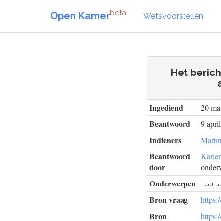
beta
Open Kamer
Wetsvoorstellen
Het beric
Ingediend
20 ma
Beantwoord
9 apri
Indieners
Martin
Beantwoord
Karie
door
onderw
Onderwerpen
cultuu
Bron vraag
https:
Bron
https: