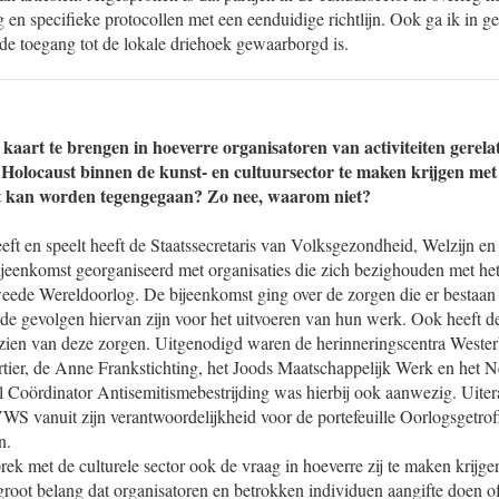
 en specifieke protocollen met een eenduidige richtlijn. Ook ga ik in
de toegang tot de lokale driehoek gewaarborgd is.
 kaart te brengen in hoeverre organisatoren van activiteiten gerel
Holocaust binnen de kunst- en cultuursector te maken krijgen met 
t kan worden tegengegaan? Zo nee, waarom niet?
eft en speelt heeft de Staatssecretaris van Volksgezondheid, Welzijn e
ijeenkomst georganiseerd met organisaties die zich bezighouden met he
eede Wereldoorlog. De bijeenkomst ging over de zorgen die er bestaan
de gevolgen hiervan zijn voor het uitvoeren van hun werk. Ook heeft de 
nzien van deze zorgen. Uitgenodigd waren de herinneringscentra Wester
tier, de Anne Frankstichting, het Joods Maatschappelijk Werk en het 
Coördinator Antisemitismebestrijding was hierbij ook aanwezig. Uitera
VWS vanuit zijn verantwoordelijkheid voor de portefeuille Oorlogsgetro
n.
prek met de culturele sector ook de vraag in hoeverre zij te maken krijge
 groot belang dat organisatoren en betrokken individuen aangifte doen