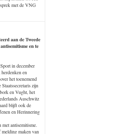
 gesprek met de VNG
ateerd aan de Tweede
antisemitisme en te
n Sport in december
t herdenken en
 over het toenemend
Staatssecretaris zijn
bork en Vught, het
Nederlands Auschwitz
ard blijft ook de
ffenen en Herinnering
n met antisemitisme.
 of melding maken van