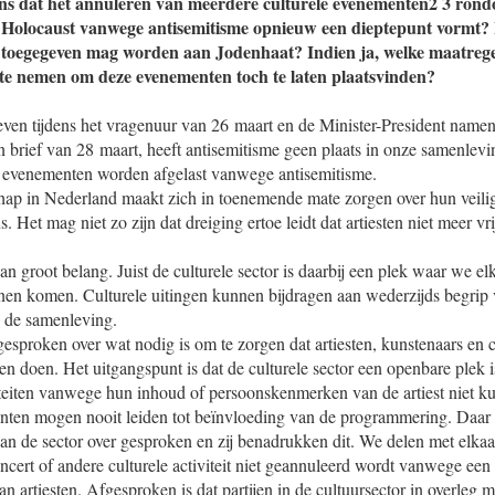
ens dat het annuleren van meerdere culturele evenementen2 3 ron
 Holocaust vanwege antisemitisme opnieuw een dieptepunt vormt? 
 toegegeven mag worden aan Jodenhaat? Indien ja, welke maatrege
te nemen om deze evenementen toch te laten plaatsvinden?
even tijdens het vragenuur van 26 maart en de Minister-President namen
jn brief van 28 maart, heeft antisemitisme geen plaats in onze samenlevi
ele evenementen worden afgelast vanwege antisemitisme.
p in Nederland maakt zich in toenemende mate zorgen over hun veili
 Het mag niet zo zijn dat dreiging ertoe leidt dat artiesten niet meer vri
van groot belang. Juist de culturele sector is daarbij een plek waar we e
nnen komen. Culturele uitingen kunnen bijdragen aan wederzijds begrip 
 de samenleving.
gesproken over wat nodig is om te zorgen dat artiesten, kunstenaars en cu
n doen. Het uitgangspunt is dat de culturele sector een openbare plek 
teiten vanwege hun inhoud of persoonskenmerken van de artiest niet k
enten mogen nooit leiden tot beïnvloeding van de programmering. Daar 
n de sector over gesproken en zij benadrukken dit. We delen met elkaar
oncert of andere culturele activiteit niet geannuleerd wordt vanwege ee
n artiesten. Afgesproken is dat partijen in de cultuursector in overleg 