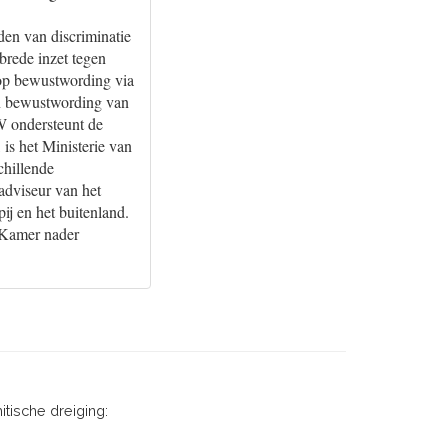
den van discriminatie
brede inzet tegen
 op bewustwording via
 en bewustwording van
W ondersteunt de
is het Ministerie van
chillende
adviseur van het
ij en het buitenland.
w Kamer nader
itische dreiging: