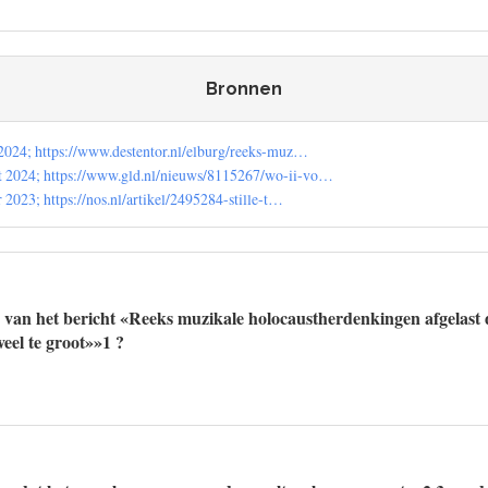
Bronnen
 2024; https://www.destentor.nl/elburg/reeks-muz…
t 2024; https://www.gld.nl/nieuws/8115267/wo-ii-vo…
r 2023; https://nos.nl/artikel/2495284-stille-t…
 van het bericht «Reeks muzikale holocaustherdenkingen afgelast 
veel te groot»»1 ?