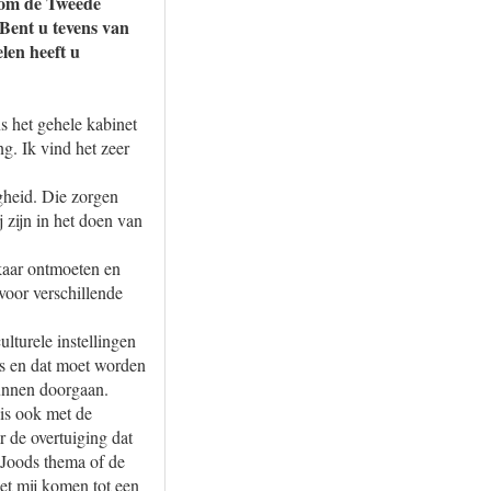
dom de Tweede
Bent u tevens van
len heeft u
s het gehele kabinet
ng. Ik vind het zeer
gheid. Die zorgen
j zijn in het doen van
lkaar ontmoeten en
voor verschillende
lturele instellingen
is en dat moet worden
unnen doorgaan.
is ook met de
 de overtuiging dat
n Joods thema of de
met mij komen tot een