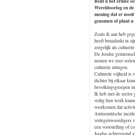
Bent u het ermee e
Wereldoorlog en de
mening dat er nooit
genomen of plant u 
Zoals ik aan heb geg
heeft benadrukt in zi
zorgelijk als cultur
De Joodse gemeenscha
nemen we zeer serieus.
culturele uitingen.
Culturele vrijheid is 
dichter bij elkaar ku
bevolkingsgroepen in
Ik heb met de sector 
veilig hun werk kunne
voorkomen dat activi
Antisemitische incid
vertegenwoordigers va
een voorstelling of c
Joodse achtergrond va