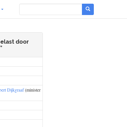
g
elast door
'
ert Dijkgraaf
(minister