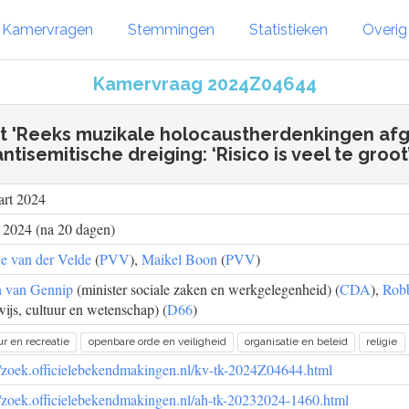
Kamervragen
Stemmingen
Statistieken
Overi
Kamervraag 2024Z04644
ht 'Reeks muzikale holocaustherdenkingen afg
antisemitische dreiging: ‘Risico is veel te groot’
art 2024
l 2024 (na 20 dagen)
e van der Velde
(
PVV
),
Maikel Boon
(
PVV
)
n van Gennip
(minister sociale zaken en werkgelegenheid) (
CDA
),
Robb
ijs, cultuur en wetenschap) (
D66
)
r en recreatie
openbare orde en veiligheid
organisatie en beleid
religie
//zoek.officielebekendmakingen.nl/kv-tk-2024Z04644.html
//zoek.officielebekendmakingen.nl/ah-tk-20232024-1460.html