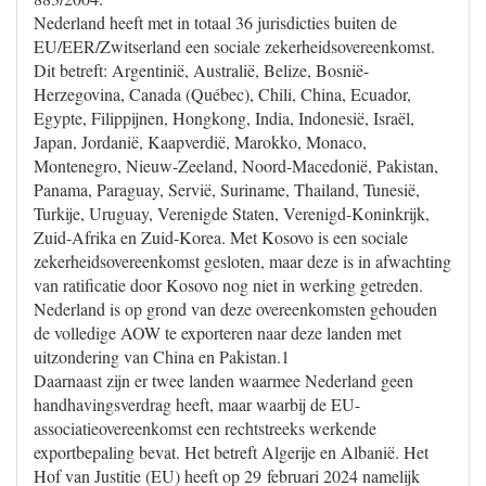
Nederland heeft met in totaal 36 jurisdicties buiten de
EU/EER/Zwitserland een sociale zekerheidsovereenkomst.
Dit betreft: Argentinië, Australië, Belize, Bosnië-
Herzegovina, Canada (Québec), Chili, China, Ecuador,
Egypte, Filippijnen, Hongkong, India, Indonesië, Israël,
Japan, Jordanië, Kaapverdië, Marokko, Monaco,
Montenegro, Nieuw-Zeeland, Noord-Macedonië, Pakistan,
Panama, Paraguay, Servië, Suriname, Thailand, Tunesië,
Turkije, Uruguay, Verenigde Staten, Verenigd-Koninkrijk,
Zuid-Afrika en Zuid-Korea. Met Kosovo is een sociale
zekerheidsovereenkomst gesloten, maar deze is in afwachting
van ratificatie door Kosovo nog niet in werking getreden.
Nederland is op grond van deze overeenkomsten gehouden
de volledige AOW te exporteren naar deze landen met
uitzondering van China en Pakistan.1
Daarnaast zijn er twee landen waarmee Nederland geen
handhavingsverdrag heeft, maar waarbij de EU-
associatieovereenkomst een rechtstreeks werkende
exportbepaling bevat. Het betreft Algerije en Albanië. Het
Hof van Justitie (EU) heeft op 29 februari 2024 namelijk