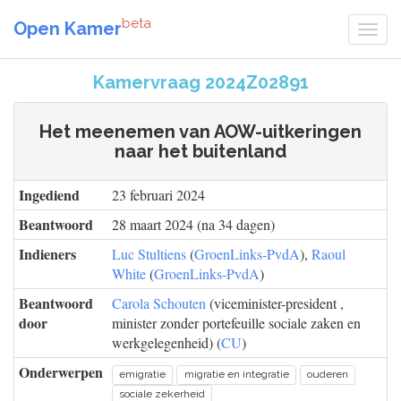
beta
Open Kamer
Kamervraag 2024Z02891
Het meenemen van AOW-uitkeringen
naar het buitenland
Ingediend
23 februari 2024
Beantwoord
28 maart 2024 (na 34 dagen)
Indieners
Luc Stultiens
(
GroenLinks-PvdA
),
Raoul
White
(
GroenLinks-PvdA
)
Beantwoord
Carola Schouten
(viceminister-president ,
door
minister zonder portefeuille sociale zaken en
werkgelegenheid) (
CU
)
Onderwerpen
emigratie
migratie en integratie
ouderen
sociale zekerheid