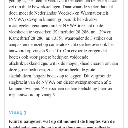
geding is, is er een te veel. Dat moet beter, en de sector is aan
zet om dit te bewerkstelligen. Daar waar de sector dat niet
doet, moet de Nederlandse Voedsel- en Warenautoriteit
(NVWA) stevig in kunnen grijpen. Ik heb diverse
maatregelen genomen om het NVWA toezicht op de
vleesketen te versterken (Kamerbrief 28 286, nr. 1294 en
Kamerbrief 28 286, nr. 1335), waaronder de 3 strikes out
aanpak en de inzet op cameratoezicht (zie hierover ook het
antwoord op vragen 9 en 10). Om ervoor te zorgen dat
boetes ook voor grotere bedrijven voldoende
afschrikwekkend zijn, wil ik de mogelijkheid creëren om aan
deze grote bedrijven, zoals bijvoorbeeld de grote
slachthuizen, hogere boetes op te leggen. Dit vergroot de
slagkracht van de NVWA om dierenwelzijnsnormen af te
kunnen dwingen. Zie voor een nadere toelichting hierover
mijn antwoord op vraag 5.
Vraag 3
Kunt u aangeven wat op dit moment de hoogtes van de
boetebedragen zijn en kunt u daarnaast een reflectie