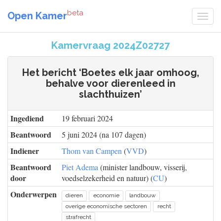
beta
Open Kamer
Kamervraag 2024Z02727
Het bericht ‘Boetes elk jaar omhoog,
behalve voor dierenleed in
slachthuizen’
Ingediend
19 februari 2024
Beantwoord
5 juni 2024 (na 107 dagen)
Indiener
Thom van Campen
(
VVD
)
Beantwoord
Piet Adema
(minister landbouw, visserij,
door
voedselzekerheid en natuur) (
CU
)
Onderwerpen
dieren
economie
landbouw
overige economische sectoren
recht
strafrecht