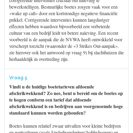
corrigerende interventies cruciaal om naleving te
bewerkstelligen. Bestuurlijke boetes zorgen vaak voor een
«wake up call» door een kortstondige negatieve financiële
prikkel. Corrigerende interventies kunnen langduriger
effecten hebben waardoor bijvoorbeeld een verbeterde
cultuur van een bedrijf leidt tot betere naleving. Een recent
voorbeeld is de aanpak die de NVWA heeft ontwikkeld voor
verscherpt toezicht (waaronder de «3 Strikes Out-aanpak»,
zie hierover ook het antwoord op vraag 9) bij slachthuizen die
herhaaldelijk in overtreding zijn.
Vraag 5
Vindt u de huidige boetetarieven afdoende
afschrikwekkend? Zo nee, bent u bereid om de boetes op
te hogen conform een tarief dat afdoende
afschrikwekkend is en bedrijven aan voorgenoemde hoge
standaard kunnen worden gehouden?
Boetes kunnen relatief zwaar uitvallen voor kleine bedrijven
en particulieren (zoals kinderboerderijen/ hobbyboeren) en