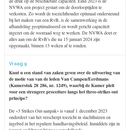
de druk op de beschikbare capaciteit. Eind 2023 is de
NVWA een project gestart om de doorlooptijden te
verkorten. Zo wordt de toezichthouder optimaal ondersteund
bij het maken van een RvB, is de samenwerking in de
afhandeling geoptimaliseerd en wordt gericht capaciteit
ingezet om de voorraad weg te werken. De NVWA doet er
alles aan om de RvB’s die na 15 januari 2024 zijn
opgemaakt, binnen 13 weken af te ronden.
Vraag 9
Kunt u een stand van zaken geven over de uitvoering van
de motie van van de leden Van Campen/Eerdmans
(Kamerstuk 28 286, nr. 1249), waarbij de Kamer pleit
voor een strengere procedure langs het three-strikes out
principe?
De «3 Strikes Out-aanpak» is vanaf 1 december 2023
onderdeel van het verscherpt toezicht in slachthuizen en
ingebed in het reguliere handhavingsbeleid. Inmiddels zijn in
januari en februari bij twee verschillende