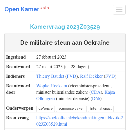
beta
Open Kamer
Kamervraag 2023Z03529
De militaire steun aan Oekraïne
Ingediend
27 februari 2023
Beantwoord
27 maart 2023 (na 28 dagen)
Indieners
Thierry Baudet
(
FVD
),
Ralf Dekker
(
FVD
)
Beantwoord
Wopke Hoekstra
(viceminister-president ,
door
minister buitenlandse zaken) (
CDA
),
Kajsa
Ollongren
(minister defensie) (
D66
)
Onderwerpen
defensie
europese zaken
internationaal
Bron vraag
https://zoek.officielebekendmakingen.nl/kv-tk-2
023Z03529.html