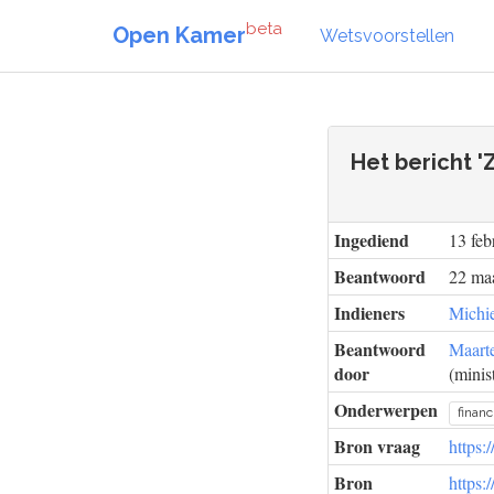
beta
Open Kamer
Wetsvoorstellen
Het bericht '
Ingediend
13 feb
Beantwoord
22 maa
Indieners
Michi
Beantwoord
Maart
door
(minist
Onderwerpen
financ
Bron vraag
https:
Bron
https: