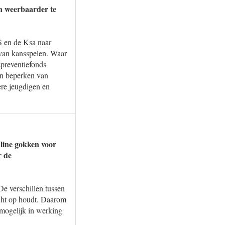
n weerbaarder te
S en de Ksa naar
 van kansspelen. Waar
spreventiefonds
en beperken van
ere jeugdigen en
nline gokken voor
r de
De verschillen tussen
zicht op houdt. Daarom
 mogelijk in werking