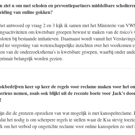
 ziet u om met scholen en preventiepartners middelbare scholiere
eiding van online gokken?
het antwoord op vraag 2 en 3 kijk ik samen met het Ministerie van VW
ngsactiviteiten om kwetsbare groepen bewust te maken van de risico’s
loten bij bestaande initiatieven. Daarnaast wordt vanuit het Verslaving
rd ter vergroting van wetenschappelijke inzichten over het voorkomen 
Een van de onderzoeksthema’s is kwetsbare groepen, waarbij onder and
primair belangrijk worden gezien.
gokbedrijven keer op keer de regels voor reclame maken voor het o
erieus nemen, zoals ook blijkt uit de recente boete voor Jack’s doo
2
n zijn die de grenzen opzoeken van wat mogelijk is met kansspelreclame. 
 dat het nodig is om scherpere regels te stellen waar de Ksa stevig toe
werk om het verbod op ongerichte reclame voor online kansspelen zo snel