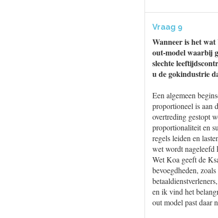
Vraag 9
Wanneer is het wat b
out-model waarbij go
slechte leeftijdscon
u de gokindustrie d
Een algemeen beginsel
proportioneel is aan 
overtreding gestopt 
proportionaliteit en 
regels leiden en last
wet wordt nageleefd 
Wet Koa geeft de Ks
bevoegdheden, zoals 
betaaldienstverleners
en ik vind het belang
out model past daar ni