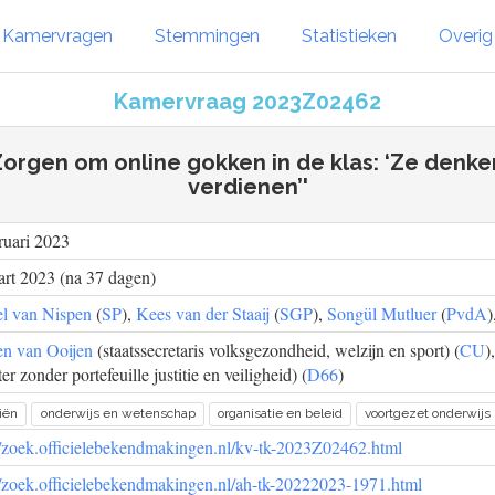
Kamervragen
Stemmingen
Statistieken
Overi
Kamervraag 2023Z02462
Zorgen om online gokken in de klas: ‘Ze denke
verdienen’'
ruari 2023
rt 2023 (na 37 dagen)
el van Nispen
(
SP
),
Kees van der Staaij
(
SGP
),
Songül Mutluer
(
PvdA
)
en van Ooijen
(staatssecretaris volksgezondheid, welzijn en sport) (
CU
)
er zonder portefeuille justitie en veiligheid) (
D66
)
iën
onderwijs en wetenschap
organisatie en beleid
voortgezet onderwijs
//zoek.officielebekendmakingen.nl/kv-tk-2023Z02462.html
//zoek.officielebekendmakingen.nl/ah-tk-20222023-1971.html