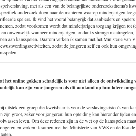
spelverslaving, met als een van de belangrijkste onderzoeksthema’s kw
et specifiek onderzoek doen naar de manieren waarop minderjarigen toe
ifieerde spelers. Ik vind het vooral belangrijk dat aanbieders en spelers
 nemen, zodat voorkomen wordt dat minderjarigen toegang krijgen tot (o
jk en onwenselijk wanneer minderjarigen, ondanks strenge maatregelen,
emen aan kansspelen. Daarom verken ik samen met het Ministerie van 
ewustwordingsactiviteiten, zodat de jongeren zelf en ook hun omgevin
ansspelen.
t het online gokken schadelijk is voor niet alleen de ontwikkeling 
hadelijk kan zijn voor jongeren als dit aankomt op hun latere omg
ij uitstek een groep die kwetsbaar is voor de verslavingsrisico’s van k
 zijn groot, zeker voor jongeren: hun opleiding kan hieronder lijden e
volwassen leven. Om deze redenen zijn in de wet op de kansspelen ma
jongeren en verken ik samen met het Ministerie van VWS en de Ksa de
teiten.