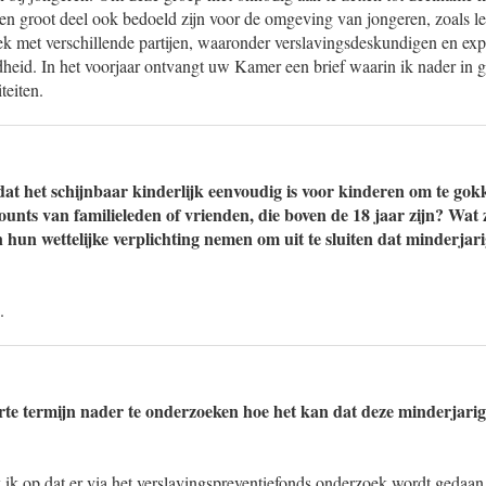
 een groot deel ook bedoeld zijn voor de omgeving van jongeren, zoals le
ek met verschillende partijen, waaronder verslavingsdeskundigen en exp
dheid. In het voorjaar ontvangt uw Kamer een brief waarin ik nader in 
teiten.
dat het schijnbaar kinderlijk eenvoudig is voor kinderen om te gokk
unts van familieleden of vrienden, die boven de 18 jaar zijn? Wat z
n hun wettelijke verplichting nemen om uit te sluiten dat minderjar
.
rte termijn nader te onderzoeken hoe het kan dat deze minderjari
 ik op dat er via het verslavingspreventiefonds onderzoek wordt gedaa