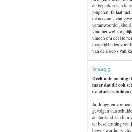
en beperken van kans
jongeren. Ik laat ni
tot accounts van gever
verantwoordelijkheid
vind het wel zorgeli
vinden om deel te n
mogelijkheden voor b
van de risico’s van k
Vraag 5
Deelt u de mening da
maar dat dit ook sc
eventuele schulden?
Ja. Jongeren vormen b
gevolgen van schulden
achterstand aan hun 
ter bescherming van 
bewustwordingsactivi