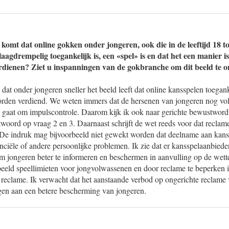
komt dat online gokken onder jongeren, ook die in de leeftijd 18 tot
laagdrempelig toegankelijk is, een «spel» is en dat het een manier i
erdienen? Ziet u inspanningen van de gokbranche om dit beeld te 
 dat onder jongeren sneller het beeld leeft dat online kansspelen toegank
den verdiend. We weten immers dat de hersenen van jongeren nog vol 
 gaat om impulscontrole. Daarom kijk ik ook naar gerichte bewustwordin
woord op vraag 2 en 3. Daarnaast schrijft de wet reeds voor dat reclam
 De indruk mag bijvoorbeeld niet gewekt worden dat deelname aan kans
ciële of andere persoonlijke problemen. Ik zie dat er kansspelaanbieder
m jongeren beter te informeren en beschermen in aanvulling op de wette
beeld speellimieten voor jongvolwassenen en door reclame te beperken 
 reclame. Ik verwacht dat het aanstaande verbod op ongerichte reclame 
agen aan een betere bescherming van jongeren.