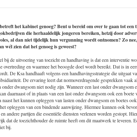
etreft het kabinet genoeg? Bent u bereid om over te gaan tot een t
kbedrijven die herhaaldelijk jongeren bereiken, hetzij door advert
troles, al dan niet tijdelijk hun vergunning wordt ontnomen? Zo nee,
an wél zien dat het genoeg is geweest?
 bij de uitvoering van toezicht en handhaving is dat een interventie wo
de overtreding en waarmee het beoogde doel wordt bereikt. Dat is in eers
wordt. De Ksa handhaaft volgens een handhavingsstrategie die uitgaat v
subsidiariteit. De ervaring leert dat normoverdragende gesprekken vaak a
en onder dwangsom niet nodig zijn. Wanneer een last onder dwangsom er 
kan daarnaast of in plaats van een last onder dwangsom ook een boete
a naast het kunnen opleggen van lasten onder dwangsom en boetes oo
het opleggen van een bindende aanwijzing. Hiermee kunnen ook bevord
, en andere partijen die essentiële diensten verlenen worden gestopt. Hi
rijk dat de toezichthouder de ruimte heeft om dit maatwerk te leveren. E
et bij.