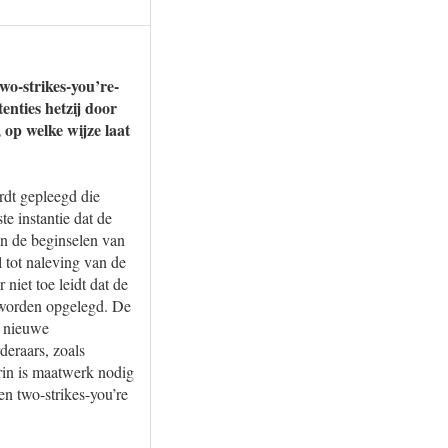
wo-strikes-you’re-
enties hetzij door
 op welke wijze laat
rdt gepleegd die
te instantie dat de
an de beginselen van
l tot naleving van de
niet toe leidt dat de
 worden opgelegd. De
k nieuwe
eraars, zoals
erin is maatwerk nodig
en two-strikes-you’re