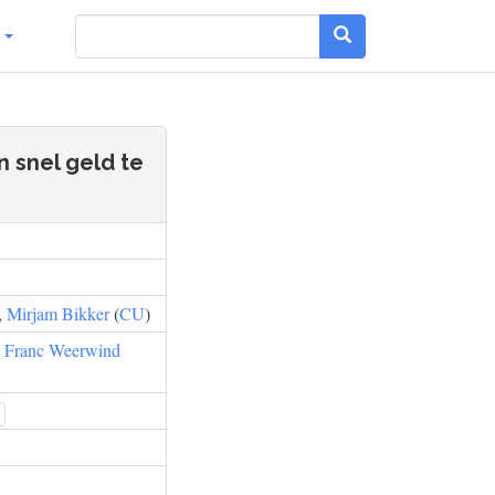
g
n snel geld te
,
Mirjam Bikker
(
CU
)
,
Franc Weerwind