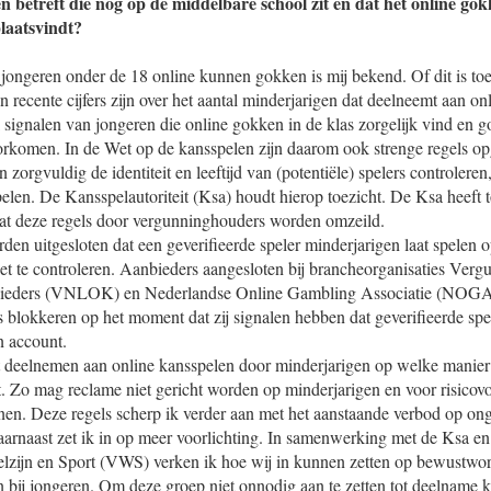
n betreft die nog op de middelbare school zit en dat het online go
laatsvindt?
 jongeren onder de 18 online kunnen gokken is mij bekend. Of dit is to
 recente cijfers zijn over het aantal minderjarigen dat deelneemt aan on
 signalen van jongeren die online gokken in de klas zorgelijk vind en 
orkomen. In de Wet op de kansspelen zijn daarom ook strenge regels 
 zorgvuldig de identiteit en leeftijd van (potentiële) spelers controlere
elen. De Kansspelautoriteit (Ksa) houdt hierop toezicht. De Ksa heeft t
at deze regels door vergunninghouders worden omzeild.
rden uitgesloten dat een geverifieerde speler minderjarigen laat spelen o
iet te controleren. Aanbieders aangesloten bij brancheorganisaties Ver
ieders (VNLOK) en Nederlandse Online Gambling Associatie (NOGA)
s blokkeren op het moment dat zij signalen hebben dat geverifieerde spe
n account.
 deelnemen aan online kansspelen door minderjarigen op welke manie
. Zo mag reclame niet gericht worden op minderjarigen en voor risicov
nen. Deze regels scherp ik verder aan met het aanstaande verbod op ong
arnaast zet ik in op meer voorlichting. In samenwerking met de Ksa en
zijn en Sport (VWS) verken ik hoe wij in kunnen zetten op bewustword
 bij jongeren. Om deze groep niet onnodig aan te zetten tot deelname ki