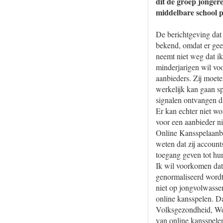
dit de groep jongere
middelbare school p
De berichtgeving dat
bekend, omdat er geen
neemt niet weg dat ik
minderjarigen wil vo
aanbieders. Zij moeten
werkelijk kan gaan sp
signalen ontvangen d
Er kan echter niet wo
voor een aanbieder n
Online Kansspelaanb
weten dat zij account
toegang geven tot hu
Ik wil voorkomen dat
genormaliseerd wordt
niet op jongvolwasse
online kansspelen. Da
Volksgezondheid, Wel
van online kansspelen