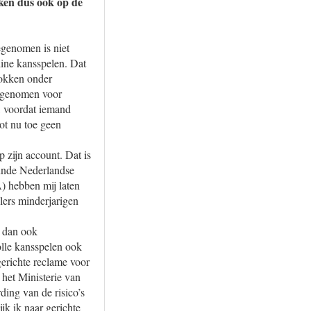
kken dus ook op de
egenomen is niet
line kansspelen. Dat
gokken onder
opgenomen voor
n, voordat iemand
ot nu toe geen
p zijn account. Dat is
gunde Nederlandse
 hebben mij laten
lers minderjarigen
r dan ook
olle kansspelen ook
erichte reclame voor
 het Ministerie van
ing van de risico’s
jk ik naar gerichte