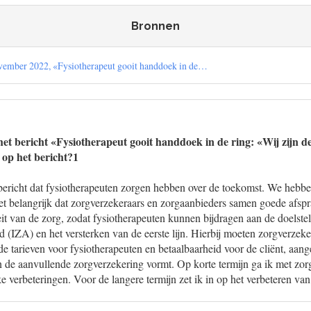
Bronnen
vember 2022, «Fysiotherapeut gooit handdoek in de…
et bericht «Fysiotherapeut gooit handdoek in de ring: «Wij zijn d
e op het bericht?1
bericht dat fysiotherapeuten zorgen hebben over de toekomst. We hebben
het belangrijk dat zorgverzekeraars en zorgaanbieders samen goede afs
eit van de zorg, zodat fysiotherapeuten kunnen bijdragen aan de doelste
 (IZA) en het versterken van de eerste lijn. Hierbij moeten zorgverzeke
e tarieven voor fysiotherapeuten en betaalbaarheid voor de cliënt, aang
 de aanvullende zorgverzekering vormt. Op korte termijn ga ik met zor
e verbeteringen. Voor de langere termijn zet ik in op het verbeteren va