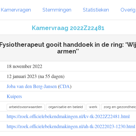
Kamervragen
Stemmingen
Statistieken
Overi
Kamervraag 2022Z22481
Fysiotherapeut gooit handdoek in de ring: ‘Wij 
armen’’
18 november 2022
12 januari 2023 (na 55 dagen)
Joba van den Berg-Jansen
(
CDA
)
Kuipers
arbeidsvoorwaarden
organisatie en beleid
werk
zorg en gezondhei
https://zoek.officielebekendmakingen.nl/kv-tk-2022Z22481.html
https://zoek.officielebekendmakingen.nl/ah-tk-20222023-1230.html