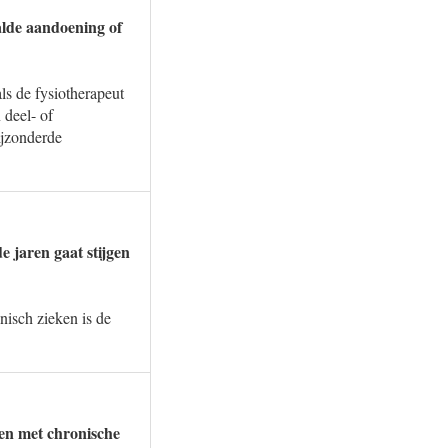
aalde aandoening of
ls de fysiotherapeut
 deel- of
ijzonderde
e jaren gaat stijgen
nisch zieken is de
nten met chronische