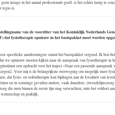
 geen inzage in het aantal professionals geeft, is het echter lastig te con
r regio is.
stellingname van de voorzitter van het Koninklijk Nederlands Gen
F) dat fysiotherapie opnieuw in het basispakket moet worden opg
oor specifieke aandoeningen vanuit het basispakket vergoed. Ik ben het
t we opnieuw moeten kijken naar de aanspraak van fysiotherapie in he
instituut een opdracht voor het traject «Naar een passende aanspraak vo
regen2. Voor mij is de belangrijkste overweging om mogelijk meer fysio
en, dat fysio- en oefentherapie kan bijdragen aan de kwaliteit van leven
iënten en in sommige gevallen andere, vaak duurdere, (tweedelijns)zor
szorg die men binnen de eerste lijn mag verwachten, mits het voldoet aan
 wetenschap en praktijk.