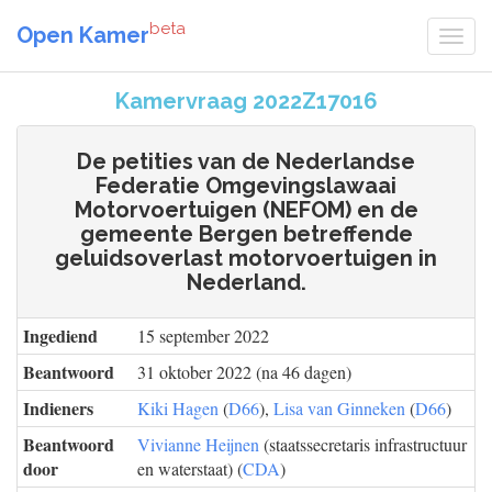
beta
Open Kamer
Kamervraag 2022Z17016
De petities van de Nederlandse
Federatie Omgevingslawaai
Motorvoertuigen (NEFOM) en de
gemeente Bergen betreffende
geluidsoverlast motorvoertuigen in
Nederland.
Ingediend
15 september 2022
Beantwoord
31 oktober 2022 (na 46 dagen)
Indieners
Kiki Hagen
(
D66
),
Lisa van Ginneken
(
D66
)
Beantwoord
Vivianne Heijnen
(staatssecretaris infrastructuur
door
en waterstaat) (
CDA
)