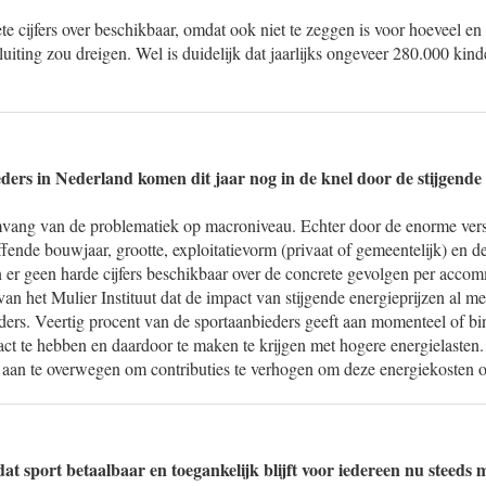
te cijfers over beschikbaar, omdat ook niet te zeggen is voor hoeveel e
iting zou dreigen. Wel is duidelijk dat jaarlijks ongeveer 280.000 kin
ders in Nederland komen dit jaar nog in de knel door de stijgende 
mvang van de problematiek op macroniveau. Echter door de enorme vers
ende bouwjaar, grootte, exploitatievorm (privaat of gemeentelijk) en de 
n er geen harde cijfers beschikbaar over de concrete gevolgen per acco
 van het Mulier Instituut dat de impact van stijgende energieprijzen al me
ders. Veertig procent van de sportaanbieders geeft aan momenteel of bi
act te hebben en daardoor te maken te krijgen met hogere energielasten.
t aan te overwegen om contributies te verhogen om deze energiekosten 
at sport betaalbaar en toegankelijk blijft voor iedereen nu steeds 