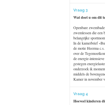
Vraag 3
Wat doet u om dit 
Openbare zwembaden z
zwemlessen die een b
belangrijke sportmom
In de kamerbrief «Bu
de motie Heerma c.s.
over de Tegemoetkomi
de energie-intensie
gestegen energielast
onderzoek ik momente
middels de bovengeno
Kamer in november ver
Vraag 4
Hoeveel kinderen di