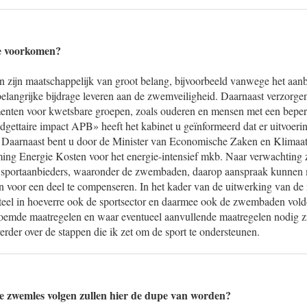
te voorkomen?
ijn maatschappelijk van groot belang, bijvoorbeeld vanwege het aan
elangrijke bijdrage leveren aan de zwemveiligheid. Daarnaast verzor
enten voor kwetsbare groepen, zoals ouderen en mensen met een beper
dgettaire impact APB» heeft het kabinet u geïnformeerd dat er uitvoer
 Daarnaast bent u door de Minister van Economische Zaken en Klimaat
ng Energie Kosten voor het energie-intensief mkb. Naar verwachting z
ve sportaanbieders, waaronder de zwembaden, daarop aanspraak kunne
en voor een deel te compenseren. In het kader van de uitwerking van de
el in hoeverre ook de sportsector en daarmee ook de zwembaden vold
emde maatregelen en waar eventueel aanvullende maatregelen nodig zi
der over de stappen die ik zet om de sport te ondersteunen.
e zwemles volgen zullen hier de dupe van worden?