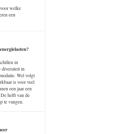
n voor welke
deren een
energielasten?
chillen in
diversiteit in
mmodatie. Wel volgt
rkbaar is voor veel
nnen een jaar een
 De helft van de
op te vangen.
meer