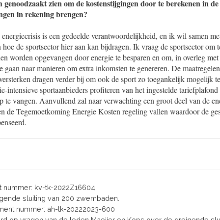
 genoodzaakt zien om de kostenstijgingen door te berekenen in de t
ingen in rekening brengen?
energiecrisis is een gedeelde verantwoordelijkheid, en ik wil samen me
n hoe de sportsector hier aan kan bijdragen. Ik vraag de sportsector om t
nen worden opgevangen door energie te besparen en om, in overleg met
e gaan naar manieren om extra inkomsten te genereren. De maatregelen 
versterken dragen verder bij om ook de sport zo toegankelijk mogelijk 
-intensieve sportaanbieders profiteren van het ingestelde tariefplafon
op te vangen. Aanvullend zal naar verwachting een groot deel van de en
en de Tegemoetkoming Energie Kosten regeling vallen waardoor de ges
enseerd.
 nummer: kv-tk-2022Z16604
reigende sluiting van 200 zwembaden.
ent nummer: ah-tk-20222023-600
oord op vragen van de leden Maeijer en Kops over de dreigende slu