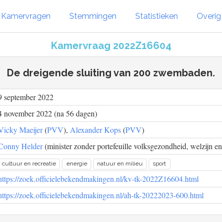
Kamervragen
Stemmingen
Statistieken
Overi
Kamervraag 2022Z16604
De dreigende sluiting van 200 zwembaden.
9 september 2022
4 november 2022 (na 56 dagen)
Vicky Maeijer
(
PVV
),
Alexander Kops
(
PVV
)
Conny Helder
(minister zonder portefeuille volksgezondheid, welzijn en 
cultuur en recreatie
energie
natuur en milieu
sport
https://zoek.officielebekendmakingen.nl/kv-tk-2022Z16604.html
https://zoek.officielebekendmakingen.nl/ah-tk-20222023-600.html