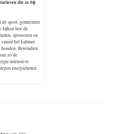
arieven die ze bij
t de sport, gemeenten
e kijken hoe de
 leden, sponsoren en
vanuit het kabinet
te houden. Bovendien
d om zo de
ergie-intensieve
tegen energielasten
iting van 200