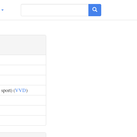
g
sport) (
VVD
)