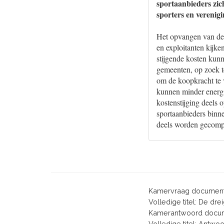
sportaanbieders zich
sporters en verenig
Het opvangen van de 
en exploitanten kijke
stijgende kosten kun
gemeenten, op zoek t
om de koopkracht te 
kunnen minder energie
kostenstijging deels 
sportaanbieders binn
deels worden gecomp
Kamervraag document
Volledige titel: De d
Kamerantwoord docum
Volledige titel: Antw