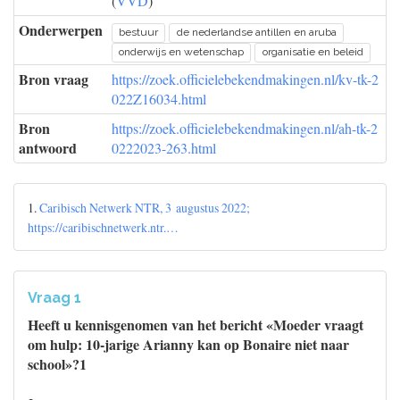
(
VVD
)
Onderwerpen
bestuur
de nederlandse antillen en aruba
onderwijs en wetenschap
organisatie en beleid
Bron vraag
https://zoek.officielebekendmakingen.nl/kv-tk-2
022Z16034.html
Bron
https://zoek.officielebekendmakingen.nl/ah-tk-2
antwoord
0222023-263.html
1.
Caribisch Netwerk NTR, 3 augustus 2022;
https://caribischnetwerk.ntr.…
Vraag 1
Heeft u kennisgenomen van het bericht «Moeder vraagt
om hulp: 10-jarige Arianny kan op Bonaire niet naar
school»?1