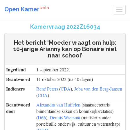
beta
Open Kamer
Kamervraag 2022Z16034
Het bericht ‘Moeder vraagt om hulp:
10-jarige Arianny kan op Bonaire niet
naar school’
Ingediend
1 september 2022
Beantwoord
11 oktober 2022 (na 40 dagen)
Indieners
René Peters
(
CDA
),
Joba van den Berg-Jansen
(
CDA
)
Beantwoord
Alexandra van Huffelen
(staatssecretaris
door
binnenlandse zaken en koninkrijksrelaties)
(
D66
),
Dennis Wiersma
(minister zonder
portefeuille onderwijs, cultuur en wetenschap)