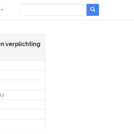
g
n verplichting
A
)