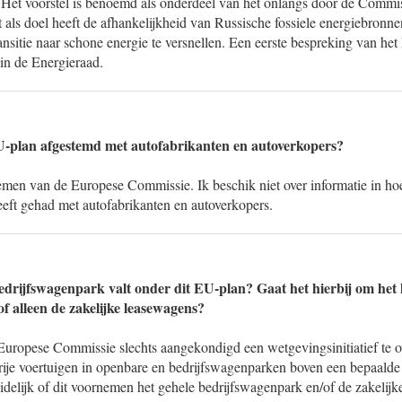
 Het voorstel is benoemd als onderdeel van het onlangs door de Commi
ls doel heeft de afhankelijkheid van Russische fossiele energiebronnen
ansitie naar schone energie te versnellen. Een eerste bespreking van h
in de Energieraad.
EU-plan afgestemd met autofabrikanten en autoverkopers?
nemen van de Europese Commissie. Ik beschik niet over informatie in h
eft gehad met autofabrikanten en autoverkopers.
edrijfswagenpark valt onder dit EU-plan? Gaat het hierbij om het 
f alleen de zakelijke leasewagens?
Europese Commissie slechts aangekondigd een wetgevingsinitiatief te
rije voertuigen in openbare en bedrijfswagenparken boven een bepaald
idelijk of dit voornemen het gehele bedrijfswagenpark en/of de zakelijk