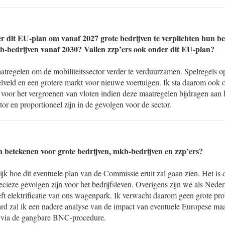
er dit EU-plan om vanaf 2027 grote bedrijven te verplichten hun be
kb-bedrijven vanaf 2030? Vallen zzp’ers ook onder dit EU-plan?
regelen om de mobiliteitssector verder te verduurzamen. Spelregels 
eelveld en een grotere markt voor nieuwe voertuigen. Ik sta daarom ook 
 voor het vergroenen van vloten indien deze maatregelen bijdragen aan
tor en proportioneel zijn in de gevolgen voor de sector.
 betekenen voor grote bedrijven, mkb-bedrijven en zzp’ers?
lijk hoe dit eventuele plan van de Commissie eruit zal gaan zien. Het i
ecieze gevolgen zijn voor het bedrijfsleven. Overigens zijn we als Nede
ft elektrificatie van ons wagenpark. Ik verwacht daarom geen grote pr
aard zal ik een nadere analyse van de impact van eventuele Europese maa
via de gangbare BNC-procedure.