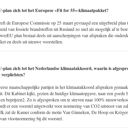
-plan zich tot het Europese «Fit for 55»-klimaatpakket?
eft de Europese Commissie op 25 maart gevraagd een uitgebreid plan 
eid van fossiele brandstoffen uit Rusland zo snel als mogelijk af te b
erEU plan bestaat deels uit aanscherpingen van afspraken die onderd
ket en deels uit nieuwe voorstellen.
-plan zich tot het Nederlandse klimaatakkoord, waarin is afgespr
e verplichten?
iverse maatschappelijke partijen in het klimaatakkoord afspraken gemaa
t. Dit Kabinet kijkt, gezien de huidige klimaatopgave, naar een goede 
 en beprijzen2. Zo is afgesproken om te streven naar 100% nieuwverko
rdt er een voorstel uitgewerkt voor normering van CO2-uitstoot van zak
 Ik zal de Kamer conform de motie Van Ginneken, De Hoop en Kröger4
an vlootnormering bij dit voorstel.