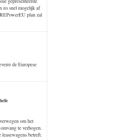
ssie gepresenteerde
 zo snel mogelijk af
et REPowerEU plan zal
oeverre de Europese
hele
 overwegen om het
e omvang te verhogen.
e leasewagens betreft.