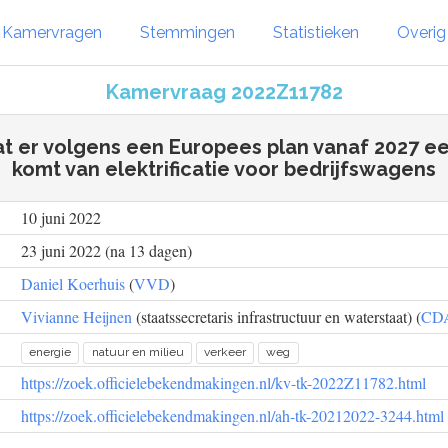
Kamervragen
Stemmingen
Statistieken
Overi
Kamervraag 2022Z11782
at er volgens een Europees plan vanaf 2027 ee
komt van elektrificatie voor bedrijfswagens
10 juni 2022
23 juni 2022 (na 13 dagen)
Daniel Koerhuis
(
VVD
)
Vivianne Heijnen
(staatssecretaris infrastructuur en waterstaat) (
CD
energie
natuur en milieu
verkeer
weg
https://zoek.officielebekendmakingen.nl/kv-tk-2022Z11782.html
https://zoek.officielebekendmakingen.nl/ah-tk-20212022-3244.html