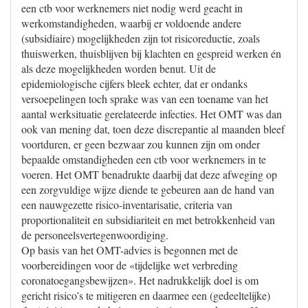
een ctb voor werknemers niet nodig werd geacht in
werkomstandigheden, waarbij er voldoende andere
(subsidiaire) mogelijkheden zijn tot risicoreductie, zoals
thuiswerken, thuisblijven bij klachten en gespreid werken én
als deze mogelijkheden worden benut. Uit de
epidemiologische cijfers bleek echter, dat er ondanks
versoepelingen toch sprake was van een toename van het
aantal werksituatie gerelateerde infecties. Het OMT was dan
ook van mening dat, toen deze discrepantie al maanden bleef
voortduren, er geen bezwaar zou kunnen zijn om onder
bepaalde omstandigheden een ctb voor werknemers in te
voeren. Het OMT benadrukte daarbij dat deze afweging op
een zorgvuldige wijze diende te gebeuren aan de hand van
een nauwgezette risico-inventarisatie, criteria van
proportionaliteit en subsidiariteit en met betrokkenheid van
de personeelsvertegenwoordiging.
Op basis van het OMT-advies is begonnen met de
voorbereidingen voor de «tijdelijke wet verbreding
coronatoegangsbewijzen». Het nadrukkelijk doel is om
gericht risico’s te mitigeren en daarmee een (gedeeltelijke)