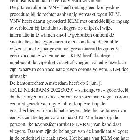
bedrijfsarts kan daarbij een adviesrol vervullen.
De pilotenvakbond VNV heeft onlangs een kort geding
procedure bij de rechter aanhangig gemaakt tegen KLM.
VNV heeft daarin gevorderd KLM met onmiddellijke ingang
te verbieden bij kandidaat-vliegers op enigerlei wijze
informatie in te winnen en/of te gebruiken omtrent de
vaccinatiestatus tegen corona en/of om kandidaten af te
wijzen omdat zij aangeven niet gevaccineerd te zijn en/of
geen vaccinatie willen nemen. KLM heeft daartegen
ingebracht dat zij enkel vraagt of vliegers volledig inzetbaar
zijn, waarvan een vaccinatie tegen corona volgens KLM deel
uitmaakt.
De kantonrechter Amsterdam heeft op 2 juni jl.
(ECLI:NL:RBAMS:2022:3029) – samengevat – geoordeeld
dat het vragen naar en eisen van een vaccinatie tegen corona
een niet gerechtvaardigde inbreuk oplevert op de
grondrechten van kandidaat-vliegers. Met het verlangen van
een vaccinatie tegen corona maakt KLM inbreuk op de
persoonlijke levenssfeer (artikel 8 EVRM) van kandidaat-
vliegers. Daarom zijn de belangen van de kandidaat-vliegers
in de onderhavige zaak groot. Het belang van KLM om haar