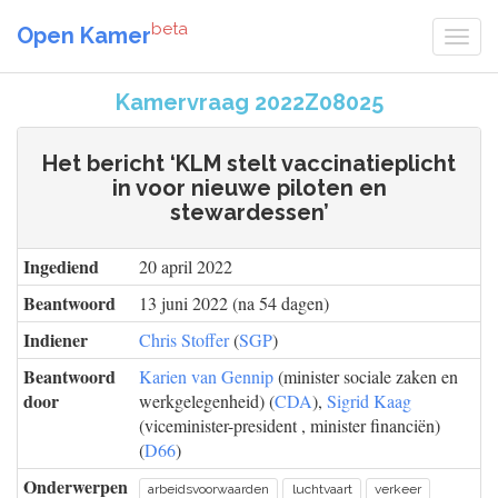
beta
Open Kamer
Kamervraag 2022Z08025
Het bericht ‘KLM stelt vaccinatieplicht
in voor nieuwe piloten en
stewardessen’
Ingediend
20 april 2022
Beantwoord
13 juni 2022 (na 54 dagen)
Indiener
Chris Stoffer
(
SGP
)
Beantwoord
Karien van Gennip
(minister sociale zaken en
door
werkgelegenheid) (
CDA
),
Sigrid Kaag
(viceminister-president , minister financiën)
(
D66
)
Onderwerpen
arbeidsvoorwaarden
luchtvaart
verkeer