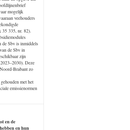
ofdlijnenbrief
waar mogelijk
 waaraan veehouders
gekondigde
 35 335, nr. 82).
ubsidiemodules
 de Sbv is inmiddels
 van de Sbv in
schikbaar zijn
de 2023–2030). Deze
n Noord-Brabant zo
n gehouden met het
nciale emissienormen
st en de
n hebben en hun