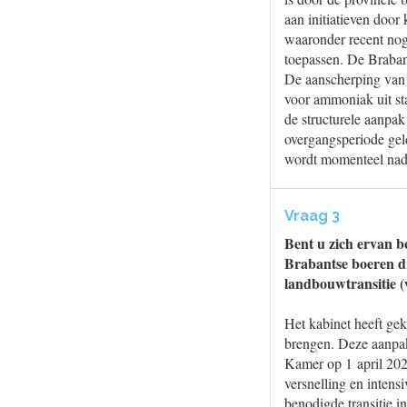
aan initiatieven door
waaronder recent nog 
toepassen. De Brabant
De aanscherping van 
voor ammoniak uit sta
de structurele aanpak
overgangsperiode gel
wordt momenteel nad
Vraag 3
Bent u zich ervan b
Brabantse boeren dr
landbouwtransitie (
Het kabinet heeft gek
brengen. Deze aanpak
Kamer op 1 april 202
versnelling en intens
benodigde transitie i