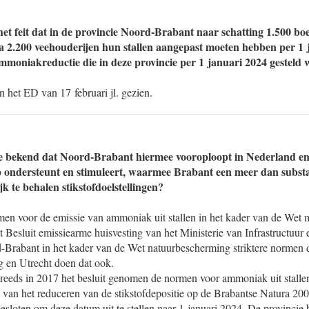
et feit dat in de provincie Noord-Brabant naar schatting 1.500 b
ca 2.200 veehouderijen hun stallen aangepast moeten hebben per 1
ammoniakreductie die in deze provincie per 1 januari 2024 gesteld
 in het ED van 17 februari jl. gezien.
e bekend dat Noord-Brabant hiermee vooroploopt in Nederland en 
 ondersteunt en stimuleert, waarmee Brabant een meer dan substa
jk te behalen stikstofdoelstellingen?
rmen voor de emissie van ammoniak uit stallen in het kader van de Wet 
 Besluit emissiearme huisvesting van het Ministerie van Infrastructuur e
-Brabant in het kader van de Wet natuurbescherming striktere normen 
g en Utrecht doen dat ook.
reeds in 2017 het besluit genomen de normen voor ammoniak uit stalle
 van het reduceren van de stikstofdepositie op de Brabantse Natura 20
besloten om deze datum uit te stellen naar 1 januari 2024. De provincie