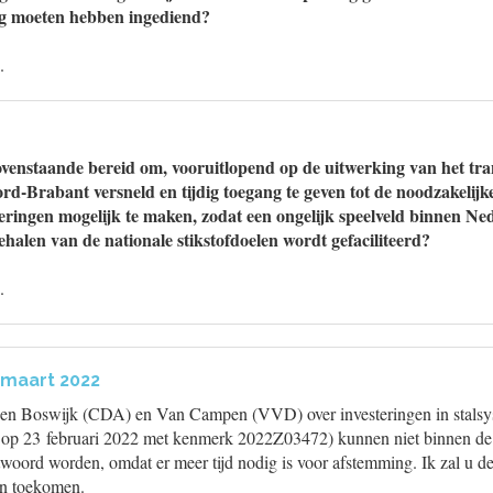
g moeten hebben ingediend?
.
ovenstaande bereid om, vooruitlopend op de uitwerking van het tran
d-Brabant versneld en tijdig toegang te geven tot de noodzakelijke 
eringen mogelijk te maken, zodat een ongelijk speelveld binnen N
halen van de nationale stikstofdoelen wordt gefaciliteerd?
.
 maart 2022
den Boswijk (CDA) en Van Campen (VVD) over investeringen in stals
op 23 februari 2022 met kenmerk 2022Z03472) kunnen niet binnen de g
woord worden, omdat er meer tijd nodig is voor afstemming. Ik zal u d
en toekomen.