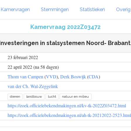
Kamervragen
Stemmingen
Statistieken
Overi
Kamervraag 2022Z03472
Investeringen in stalsystemen Noord- Brabant
23 februari 2022
22 april 2022 (na 58 dagen)
Thom van Campen
(
VVD
),
Derk Boswijk
(
CDA
)
van der Ch. Wal-Zeggelink
dieren
landbouw
lucht
natuur en milieu
https://zoek.officielebekendmakingen.nl/kv-tk-2022Z03472.html
https://zoek.officielebekendmakingen.nl/ah-tk-20212022-2523.htm