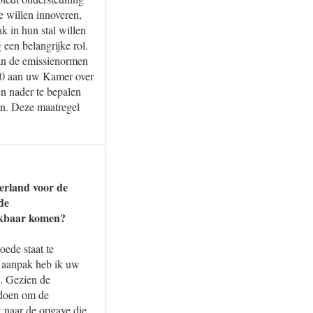
e willen innoveren,
k in hun stal willen
een belangrijke rol.
van de emissienormen
020 aan uw Kamer over
en nader te bepalen
en. Deze maatregel
erland voor de
de
hikbaar komen?
oede staat te
e aanpak heb ik uw
. Gezien de
ordoen om de
k naar de opgave die