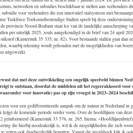
 kennis, netwerken en subsidies beschikbaar te stellen aan veehouders di
subsidie voor veehouders die een innovatief stalsysteem met bronaanpa
se Taskforce Toekomstbestendige Stallen speelt bij deze ondersteuning 
de provincie Noord-Brabant staat los van de landelijke aanscherping 
llen per uiterlijk 2025, zoals aangekondigd in de brief van 24 april 2
 stikstof (Kamerstuk 35 335, nr. 82). Voor bestaande stallen gaat dan e
den, waarbij rekening wordt gehouden met de mogelijkheden van boer
er uitgewerkt.
ewust dat met deze ontwikkeling een ongelijk speelveld binnen Ned
eigt te ontstaan, doordat de middelen uit het regeerakkoord voor 
waaronder voor innovatie) pas op zijn vroegst in 2023–2024 besc
ozen voor een gedifferentieerde aanpak om de natuur in Nederland in g
 krijgt de komende periode verder vorm. Over de hoofdlijnen van dez
2 geïnformeerd (Kamerstuk 33 576, nr. 265, hierna: «Hoofdlijnenbrief)
ivering die hierbij noodzakelijk is, wil ik de mogelijkheden die zich vo
n te zetten ook daadwerkelijk benutten. Vanuit die invalshoek kijk ik oo