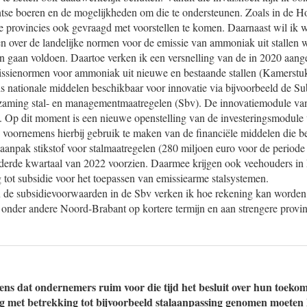
ntse boeren en de mogelijkheden om die te ondersteunen. Zoals in de Ho
e provincies ook gevraagd met voorstellen te komen. Daarnaast wil ik 
en over de landelijke normen voor de emissie van ammoniak uit stallen
n gaan voldoen. Daartoe verken ik een versnelling van de in 2020 aan
ssienormen voor ammoniak uit nieuwe en bestaande stallen (Kamerstuk
ds nationale middelen beschikbaar voor innovatie via bijvoorbeeld de S
zaming stal- en managementmaatregelen (Sbv). De innovatiemodule van
d. Op dit moment is een nieuwe openstelling van de investeringsmodule
 voornemens hierbij gebruik te maken van de financiële middelen die be
e aanpak stikstof voor stalmaatregelen (280 miljoen euro voor de perio
et derde kwartaal van 2022 voorzien. Daarmee krijgen ook veehouders i
 tot subsidie voor het toepassen van emissiearme stalsystemen.
n de subsidievoorwaarden in de Sbv verken ik hoe rekening kan worde
n onder andere Noord-Brabant op kortere termijn en aan strengere provi
vens dat ondernemers ruim voor die tijd het besluit over hun toekom
ing met betrekking tot bijvoorbeeld stalaanpassing genomen moete