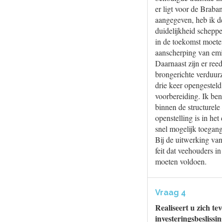
er ligt voor de Braba
aangegeven, heb ik d
duidelijkheid schepp
in de toekomst moete
aanscherping van emi
Daarnaast zijn er ree
brongerichte verduur
drie keer opengestel
voorbereiding. Ik ben
binnen de structurel
openstelling is in h
snel mogelijk toegang
Bij de uitwerking va
feit dat veehouders i
moeten voldoen.
Vraag 4
Realiseert u zich te
investeringsbesliss