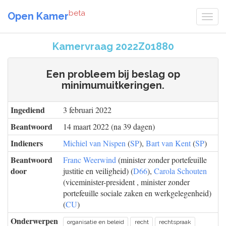
beta
Open Kamer
Kamervraag 2022Z01880
Een probleem bij beslag op
minimumuitkeringen.
Ingediend
3 februari 2022
Beantwoord
14 maart 2022 (na 39 dagen)
Indieners
Michiel van Nispen
(
SP
),
Bart van Kent
(
SP
)
Beantwoord
Franc Weerwind
(minister zonder portefeuille
door
justitie en veiligheid) (
D66
),
Carola Schouten
(viceminister-president , minister zonder
portefeuille sociale zaken en werkgelegenheid)
(
CU
)
Onderwerpen
organisatie en beleid
recht
rechtspraak