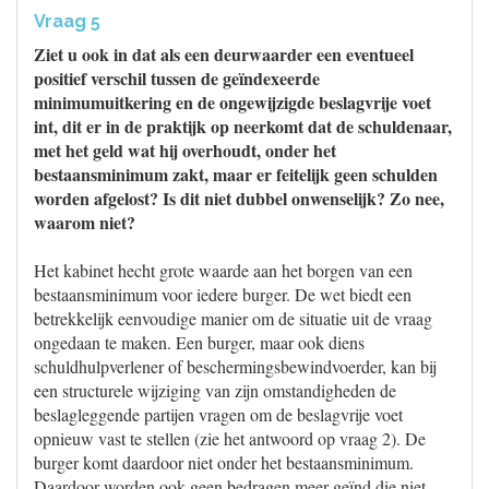
Vraag 5
Ziet u ook in dat als een deurwaarder een eventueel
positief verschil tussen de geïndexeerde
minimumuitkering en de ongewijzigde beslagvrije voet
int, dit er in de praktijk op neerkomt dat de schuldenaar,
met het geld wat hij overhoudt, onder het
bestaansminimum zakt, maar er feitelijk geen schulden
worden afgelost? Is dit niet dubbel onwenselijk? Zo nee,
waarom niet?
Het kabinet hecht grote waarde aan het borgen van een
bestaansminimum voor iedere burger. De wet biedt een
betrekkelijk eenvoudige manier om de situatie uit de vraag
ongedaan te maken. Een burger, maar ook diens
schuldhulpverlener of beschermingsbewindvoerder, kan bij
een structurele wijziging van zijn omstandigheden de
beslagleggende partijen vragen om de beslagvrije voet
opnieuw vast te stellen (zie het antwoord op vraag 2). De
burger komt daardoor niet onder het bestaansminimum.
Daardoor worden ook geen bedragen meer geïnd die niet