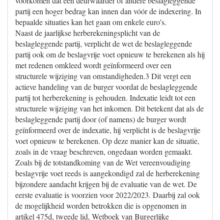
voorkomen dat een deurwaarder of andere beslagleggende
partij een hoger bedrag kan innen dan vóór de indexering. In
bepaalde situaties kan het gaan om enkele euro’s.
Naast de jaarlijkse herberekeningsplicht van de
beslagleggende partij, verplicht de wet de beslagleggende
partij ook om de beslagvrije voet opnieuw te berekenen als hij
met redenen omkleed wordt geïnformeerd over een
structurele wijziging van omstandigheden.3 Dit vergt een
actieve handeling van de burger voordat de beslagleggende
partij tot herberekening is gehouden. Indexatie leidt tot een
structurele wijziging van het inkomen. Dit betekent dat als de
beslagleggende partij door (of namens) de burger wordt
geïnformeerd over de indexatie, hij verplicht is de beslagvrije
voet opnieuw te berekenen. Op deze manier kan de situatie,
zoals in de vraag beschreven, ongedaan worden gemaakt.
Zoals bij de totstandkoming van de Wet vereenvoudiging
beslagvrije voet reeds is aangekondigd zal de herberekening
bijzondere aandacht krijgen bij de evaluatie van de wet. De
eerste evaluatie is voorzien voor 2022/2023. Daarbij zal ook
de mogelijkheid worden betrokken die is opgenomen in
artikel 475d, tweede lid, Wetboek van Burgerlijke