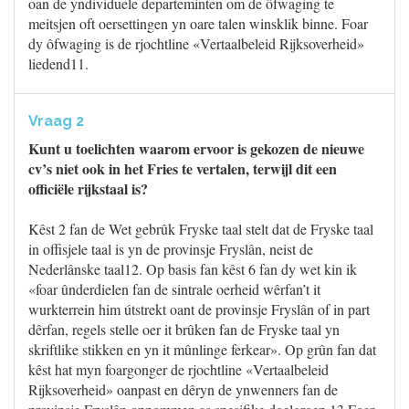
oan de yndividuele departeminten om de ôfwaging te
meitsjen oft oersettingen yn oare talen winsklik binne. Foar
dy ôfwaging is de rjochtline «Vertaalbeleid Rijksoverheid»
liedend11.
Vraag 2
Kunt u toelichten waarom ervoor is gekozen de nieuwe
cv’s niet ook in het Fries te vertalen, terwijl dit een
officiële rijkstaal is?
Kêst 2 fan de Wet gebrûk Fryske taal stelt dat de Fryske taal
in offisjele taal is yn de provinsje Fryslân, neist de
Nederlânske taal12. Op basis fan kêst 6 fan dy wet kin ik
«foar ûnderdielen fan de sintrale oerheid wêrfan’t it
wurkterrein him útstrekt oant de provinsje Fryslân of in part
dêrfan, regels stelle oer it brûken fan de Fryske taal yn
skriftlike stikken en yn it mûnlinge ferkear». Op grûn fan dat
kêst hat myn foargonger de rjochtline «Vertaalbeleid
Rijksoverheid» oanpast en dêryn de ynwenners fan de