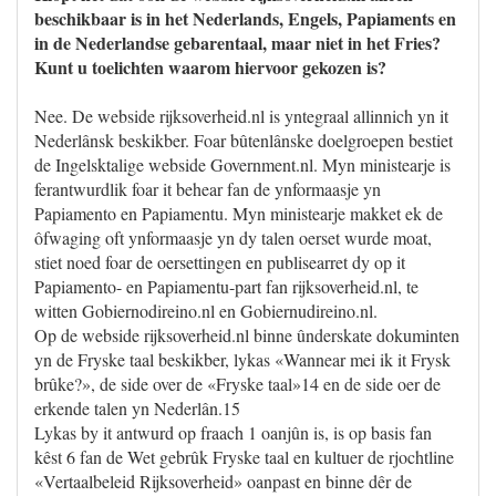
beschikbaar is in het Nederlands, Engels, Papiaments en
in de Nederlandse gebarentaal, maar niet in het Fries?
Kunt u toelichten waarom hiervoor gekozen is?
Nee. De webside rijksoverheid.nl is yntegraal allinnich yn it
Nederlânsk beskikber. Foar bûtenlânske doelgroepen bestiet
de Ingelsktalige webside Government.nl. Myn ministearje is
ferantwurdlik foar it behear fan de ynformaasje yn
Papiamento en Papiamentu. Myn ministearje makket ek de
ôfwaging oft ynformaasje yn dy talen oerset wurde moat,
stiet noed foar de oersettingen en publisearret dy op it
Papiamento- en Papiamentu-part fan rijksoverheid.nl, te
witten Gobiernodireino.nl en Gobiernudireino.nl.
Op de webside rijksoverheid.nl binne ûnderskate dokuminten
yn de Fryske taal beskikber, lykas «Wannear mei ik it Frysk
brûke?», de side over de «Fryske taal»14 en de side oer de
erkende talen yn Nederlân.15
Lykas by it antwurd op fraach 1 oanjûn is, is op basis fan
kêst 6 fan de Wet gebrûk Fryske taal en kultuer de rjochtline
«Vertaalbeleid Rijksoverheid» oanpast en binne dêr de