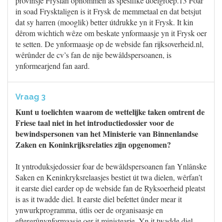
provinsje Fryslân opnommen as spesifike doelgroep.13 Foar
in soad Frysktaligen is it Frysk de memmetaal en dat betsjut
dat sy harren (mooglik) better útdrukke yn it Frysk. It kin
dêrom wichtich wêze om beskate ynformaasje yn it Frysk oer
te setten. De ynformaasje op de webside fan rijksoverheid.nl,
wêrûnder de cv’s fan de nije bewâldspersoanen, is
ynformearjend fan aard.
Vraag 3
Kunt u toelichten waarom de wettelijke taken omtrent de
Friese taal niet in het introductiedossier voor de
bewindspersonen van het Ministerie van Binnenlandse
Zaken en Koninkrijksrelaties zijn opgenomen?
It yntroduksjedossier foar de bewâldspersoanen fan Ynlânske
Saken en Keninkryksrelaasjes bestiet út twa dielen, wêrfan’t
it earste diel earder op de webside fan de Ryksoerheid pleatst
is as it twadde diel. It earste diel befettet ûnder mear it
ynwurkprogramma, útlis oer de organisaasje en
eftergrûnynformaasje oer it ministearje. Yn it twadde diel