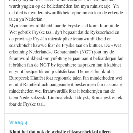
wurdt yngien op de beliedsmêden fan myn ministearje. Yn
dat diel is myn ferantwurdlikheid opnommen foar de erkende
talen yn Nederlân.
Myn ferantwurdlikheid foar de Fryske taal komt fuort út de
Wet gebrûk Fryske taal, dy’t bepaalt dat de Ryksoerheid en
de provinsje Fryslân mienskiplike ferantwurdlikheid en
soarchplicht hawwe foar de Fryske taal en kultuer. De «Wet
erkenning Nederlandse Gebarentaal» (NGT) jout my de
ferantwurdlikheid om ynfolling te jaan oan it befoarderjen fan
it brûken fan de NGT by iepenbiere taspraken fan it kabinet
en yn it bestjoerlik en rjochtsferkear. Dêrneist bin ik út it
Europeesk Hânfêst foar regionale talen fan minderheden wei
en út it Ramtferdrach oangeande it beskermjen fan nasjonale
minderheden wei ferantwurdlik foar it beskermjen fan de
talen Nedersaksysk, Limboarchsk, Jiddysk, Romanesk en ek
foar de Fryske taal.
Vraag 4
Klopt het dat ook de website rijksoverheid.nl alleen