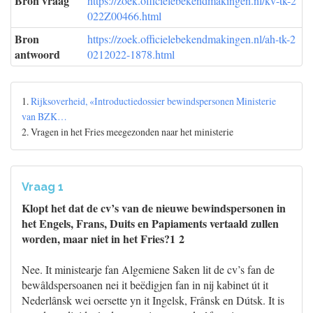
Bron vraag
https://zoek.officielebekendmakingen.nl/kv-tk-2
022Z00466.html
Bron
https://zoek.officielebekendmakingen.nl/ah-tk-2
antwoord
0212022-1878.html
1.
Rijksoverheid, «Introductiedossier bewindspersonen Ministerie
van BZK…
2. Vragen in het Fries meegezonden naar het ministerie
Vraag 1
Klopt het dat de cv’s van de nieuwe bewindspersonen in
het Engels, Frans, Duits en Papiaments vertaald zullen
worden, maar niet in het Fries?1 2
Nee. It ministearje fan Algemiene Saken lit de cv’s fan de
bewâldspersoanen nei it beëdigjen fan in nij kabinet út it
Nederlânsk wei oersette yn it Ingelsk, Frânsk en Dútsk. It is