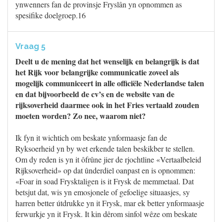
ynwenners fan de provinsje Fryslân yn opnommen as
spesifike doelgroep.16
Vraag 5
Deelt u de mening dat het wenselijk en belangrijk is dat
het Rijk voor belangrijke communicatie zoveel als
mogelijk communiceert in alle officiële Nederlandse talen
en dat bijvoorbeeld de cv’s en de website van de
rijksoverheid daarmee ook in het Fries vertaald zouden
moeten worden? Zo nee, waarom niet?
Ik fyn it wichtich om beskate ynformaasje fan de
Ryksoerheid yn by wet erkende talen beskikber te stellen.
Om dy reden is yn it ôfrûne jier de rjochtline «Vertaalbeleid
Rijksoverheid» op dat ûnderdiel oanpast en is opnommen:
«Foar in soad Frysktaligen is it Frysk de memmetaal. Dat
betsjut dat, wis yn emosjonele of gefoelige situaasjes, sy
harren better útdrukke yn it Frysk, mar ek better ynformaasje
ferwurkje yn it Frysk. It kin dêrom sinfol wêze om beskate