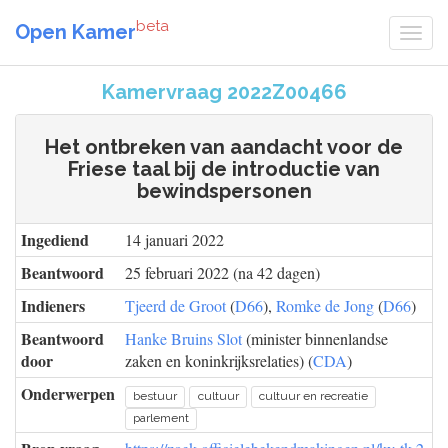
beta
Open Kamer
Kamervraag 2022Z00466
Het ontbreken van aandacht voor de
Friese taal bij de introductie van
bewindspersonen
Ingediend
14 januari 2022
Beantwoord
25 februari 2022 (na 42 dagen)
Indieners
Tjeerd de Groot
(
D66
),
Romke de Jong
(
D66
)
Beantwoord
Hanke Bruins Slot
(minister binnenlandse
door
zaken en koninkrijksrelaties) (
CDA
)
Onderwerpen
bestuur
cultuur
cultuur en recreatie
parlement