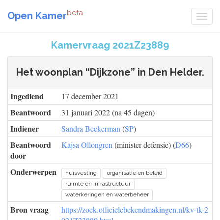
beta
Open Kamer
Kamervraag 2021Z23889
Het woonplan “Dijkzone” in Den Helder.
Ingediend
17 december 2021
Beantwoord
31 januari 2022 (na 45 dagen)
Indiener
Sandra Beckerman
(
SP
)
Beantwoord
Kajsa Ollongren
(minister defensie) (
D66
)
door
Onderwerpen
huisvesting
organisatie en beleid
ruimte en infrastructuur
waterkeringen en waterbeheer
Bron vraag
https://zoek.officielebekendmakingen.nl/kv-tk-2