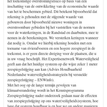
het toekomstige overstromingsrisico op basis van een
inschatting van de ontwikkeling van de economische waarde
van het te beschermen gebied. Dit betekent bijvoorbeeld dat
rekening is gehouden met de stijgende waarde van
gebouwen door bijvoorbeeld nieuwe woningen in
overstroombare gebieden bij het vaststellen van de normen
voor de waterkeringen, in de Randstad en daarbuiten, mee te
nemen in de berekeningen. We versterken keringen wanneer
dat nodig is. Omdat we hierbij rekening houden met een
toename van rivierafvoeren en een hogere zeespiegel in de
toekomst, is er geen directe dreiging voor de plaatsen, die u
in uw vraag beschrijft. Het Expertisenetwerk Waterveiligheid
geeft aan dat het huidige systeem op die wijze zeker 1 meter
zeespiegelstijging aan kan (Advies Houdbaarheid
Nederlandse waterveiligheidsstrategieën bij versnelde
zeespiegelstijging – ENWinfo).
Met het oog op de lange termijn gevolgen van
klimaatverandering wordt in het Kennisprogramma
Zeespiegelstijging nader onderzoek gedaan naar de effecten
van zeespiegelstijging op ons water(veiligheids)systeem, hoe
lang dat systeem houdbaar is en hoe we op andere manieren