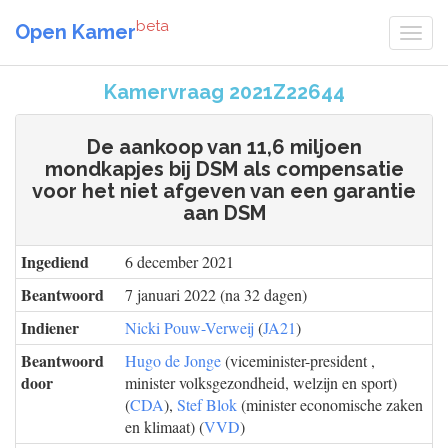
beta
Open Kamer
Kamervraag 2021Z22644
De aankoop van 11,6 miljoen
mondkapjes bij DSM als compensatie
voor het niet afgeven van een garantie
aan DSM
Ingediend
6 december 2021
Beantwoord
7 januari 2022 (na 32 dagen)
Indiener
Nicki Pouw-Verweij
(
JA21
)
Beantwoord
Hugo de Jonge
(viceminister-president ,
door
minister volksgezondheid, welzijn en sport)
(
CDA
),
Stef Blok
(minister economische zaken
en klimaat) (
VVD
)