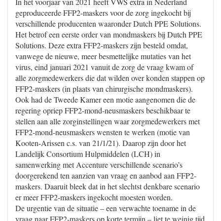
In het voorjaar van 2021 heeft VWS extra in Nederland
geproduceerde FFP2-maskers voor de zorg ingekocht bij
verschillende producenten waaronder Dutch PPE Solutions.
Het betrof een eerste order van mondmaskers bij Dutch PPE
Solutions. Deze extra FFP2-maskers zijn besteld omdat,
vanwege de nieuwe, meer besmettelijke mutaties van het
virus, eind januari 2021 vanuit de zorg de vraag kwam of
alle zorgmedewerkers die dat wilden over konden stappen op
FFP2-maskers (in plaats van chirurgische mondmaskers).
Ook had de Tweede Kamer een motie aangenomen die de
regering opriep FFP2-mond-neusmaskers beschikbaar te
stellen aan alle zorginstellingen waar zorgmedewerkers met
FFP2-mond-neusmaskers wensten te werken (motie van
Kooten-Arissen c.s. van 21/1/21). Daarop zijn door het
Landelijk Consortium Hulpmiddelen (LCH) in
samenwerking met Accenture verschillende scenario’s
doorgerekend ten aanzien van vraag en aanbod aan FFP2-
maskers. Daaruit bleek dat in het slechtst denkbare scenario
er meer FFP2-maskers ingekocht moesten worden.
De urgentie van de situatie – een verwachte toename in de
vraag naar FFP2-maskers op korte termijn – liet te weinig tijd