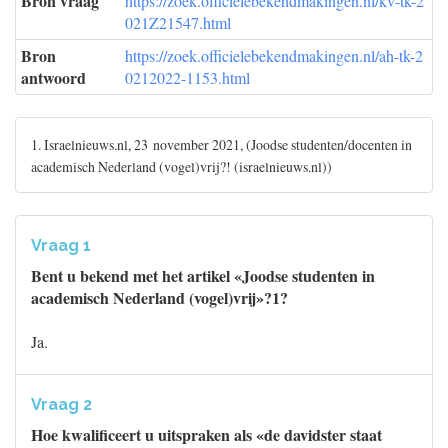
Bron vraag
https://zoek.officielebekendmakingen.nl/kv-tk-2
021Z21547.html
Bron
https://zoek.officielebekendmakingen.nl/ah-tk-2
antwoord
0212022-1153.html
1. Israelnieuws.nl, 23 november 2021, (Joodse studenten/docenten in
academisch Nederland (vogel)vrij?! (israelnieuws.nl))
Vraag 1
Bent u bekend met het artikel «Joodse studenten in
academisch Nederland (vogel)vrij»?1?
Ja.
Vraag 2
Hoe kwalificeert u uitspraken als «de davidster staat