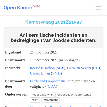
beta
Open Kamer
Kamervraag 2021Z21547
Antisemitische incidenten en
bedreigingen van Joodse studenten.
Ingediend
25 november 2021
Beantwoord
17 december 2021 (na 22 dagen)
Indieners
Roelof Bisschop
(
SGP
),
Gert-Jan Segers
(
CU
),
Ulysse Ellian
(
VVD
)
Beantwoord
Ferdinand Grapperhaus
(minister justitie en
door
veiligheid) (
CDA
)
Onderwerpen
hoger onderwijs
onderwijs en wetenschap
recht
staatsrecht