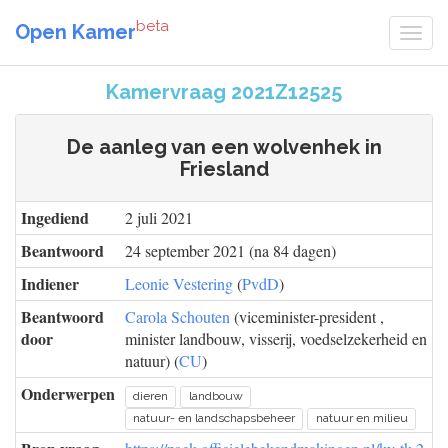
beta
Open Kamer
Kamervraag 2021Z12525
De aanleg van een wolvenhek in
Friesland
Ingediend
2 juli 2021
Beantwoord
24 september 2021 (na 84 dagen)
Indiener
Leonie Vestering
(
PvdD
)
Beantwoord
Carola Schouten
(viceminister-president ,
door
minister landbouw, visserij, voedselzekerheid en
natuur) (
CU
)
Onderwerpen
dieren
landbouw
natuur- en landschapsbeheer
natuur en milieu