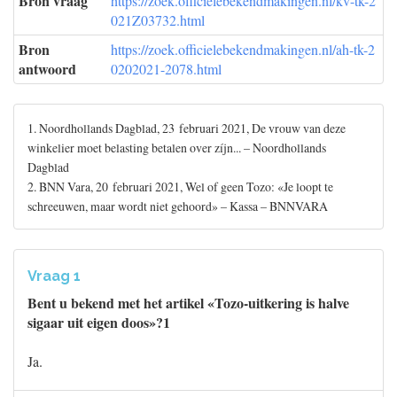
Bron vraag
https://zoek.officielebekendmakingen.nl/kv-tk-2
021Z03732.html
Bron
https://zoek.officielebekendmakingen.nl/ah-tk-2
antwoord
0202021-2078.html
1. Noordhollands Dagblad, 23 februari 2021, De vrouw van deze
winkelier moet belasting betalen over zíjn... – Noordhollands
Dagblad
2. BNN Vara, 20 februari 2021, Wel of geen Tozo: «Je loopt te
schreeuwen, maar wordt niet gehoord» – Kassa – BNNVARA
Vraag 1
Bent u bekend met het artikel «Tozo-uitkering is halve
sigaar uit eigen doos»?1
Ja.