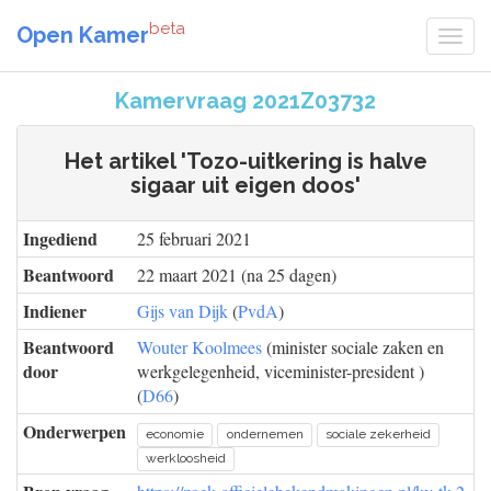
beta
Open Kamer
Kamervraag 2021Z03732
Het artikel 'Tozo-uitkering is halve
sigaar uit eigen doos'
Ingediend
25 februari 2021
Beantwoord
22 maart 2021 (na 25 dagen)
Indiener
Gijs van Dijk
(
PvdA
)
Beantwoord
Wouter Koolmees
(minister sociale zaken en
door
werkgelegenheid, viceminister-president )
(
D66
)
Onderwerpen
economie
ondernemen
sociale zekerheid
werkloosheid