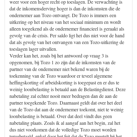
weer voor een hoger recht op toeslagen. De verwachting is
dat de inkomensderving hoger is dan de inkomsten die de
ondernemer aan Tozo ontvangt. De Tozo is immers een
uitkering op het niveau van het sociaal minimum en wordt
alleen toegekend als de ondernemer financieel is geraakt als
gevolg van de crisis. Per saldo ligt het dus niet voor de hand
dat als gevolg van het ontvangen van een Tozo-uitkering de
toeslagen lager uitvallen.
Verder kan het, zoals bij het antwoord op vraag 3 is
opgenomen, bij Tozo 1 zo zijn dat de inkomsten van de
partner van de ondernemer niet bekend waren bij de
toekenning van de Tozo waardoor er teveel algemene
heffingskorting of arbeidskorting is toegepast en er dus te
weinig loonbelasting is betaald aan de Belastingdienst. Deze
nabetaling zal echter nooit meer bedragen dan de aan de
partner toegekende Tozo. Daarnaast geldt dat over het deel
van de Tozo dat aan de ondernemer toekomt, niet te weinig
loonbelasting is betaald. Over dat deel vindt dus geen
nabetaling plaats. Zoals ik al aangaf aan het begin, zal het
dus niet voorkomen dat de volledige Tozo moet worden
terugbetaald, enkel door het feit dat de Tozo meetelt bij het